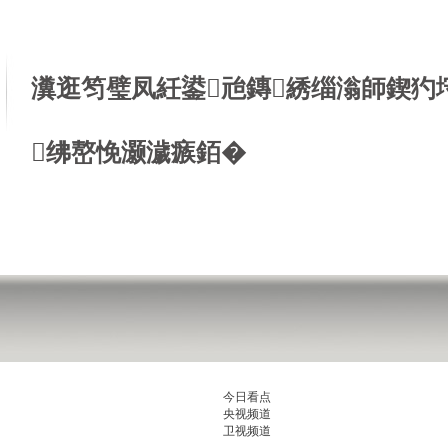
瀵逛笉璧凤紝鍙兘鏄綉缁滃師鍥犳
绋嶅悗灏濊瘯銆�
今日看点
央视频道
卫视频道