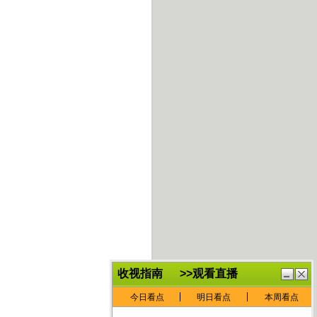
鏈
鍏
€灏
抽
忓
棴
寲