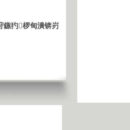
垨鏃犳椤甸潰锛岃