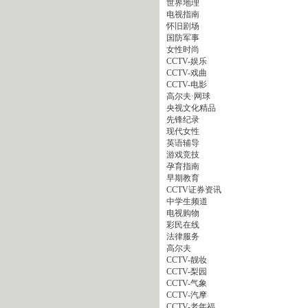
世界地理
电视指南
怀旧剧场
国防军事
女性时尚
CCTV-娱乐
CCTV-戏曲
CCTV-电影
高尔夫·网球
央视文化精品
先锋纪录
现代女性
英语辅导
游戏竞技
孕育指南
早期教育
CCTV证券资讯
中学生频道
电视购物
彩民在线
法律服务
高尔夫
CCTV-靓妆
CCTV-梨园
CCTV-气象
CCTV-汽摩
CCTV-老年福