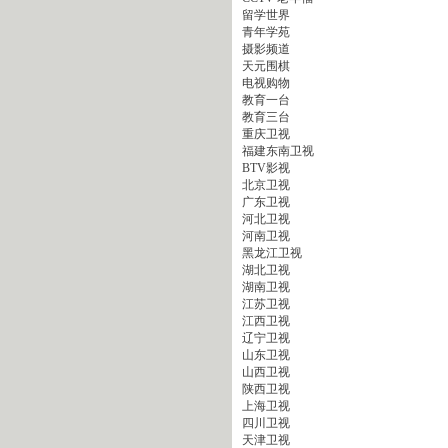
留学世界
青年学苑
摄影频道
天元围棋
电视购物
教育一台
教育三台
重庆卫视
福建东南卫视
BTV影视
北京卫视
广东卫视
河北卫视
河南卫视
黑龙江卫视
湖北卫视
湖南卫视
江苏卫视
江西卫视
辽宁卫视
山东卫视
山西卫视
陕西卫视
上海卫视
四川卫视
天津卫视