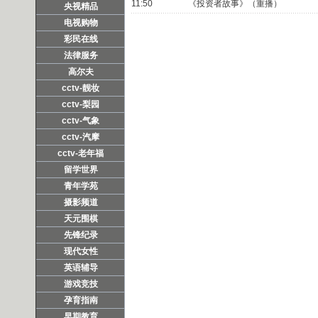
11:50
《投资者故事》（重播）
央视精品
电视购物
彩民在线
法律服务
高尔夫
cctv-靓妆
cctv-梨园
cctv-气象
cctv-汽摩
cctv-老年福
留学世界
青年学苑
摄影频道
天元围棋
先锋纪录
现代女性
英语辅导
游戏竞技
孕育指南
早期教育