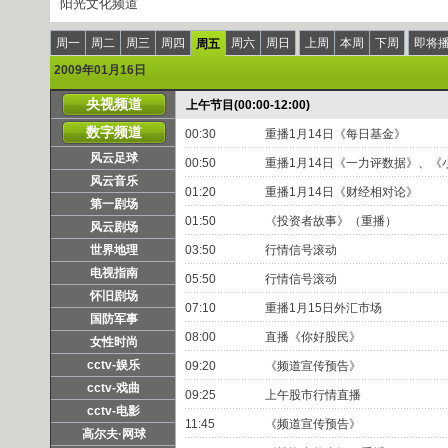
阳光文化频道
周一
周二
周三
周四
周六
周日
上周
本周
下周
即将
周五
2009年01月16日
央视频道
上午节目(00:00-12:00)
数字频道
00:30
重播1月14日《每日基金》
风云足球
00:50
重播1月14日《一力评数据》、《
风云音乐
01:20
重播1月14日《财经相对论》
第一剧场
01:50
《投资者故事》（重播）
风云剧场
世界地理
03:50
行情信号滚动
电视指南
05:50
行情信号滚动
怀旧剧场
07:10
重播1月15日外汇市场
国防军事
08:00
直播《你好股民》
女性时尚
cctv-娱乐
09:20
《频道宣传预告》
cctv-戏曲
09:25
上午股市行情直播
cctv-电影
11:45
《频道宣传预告》
高尔夫·网球