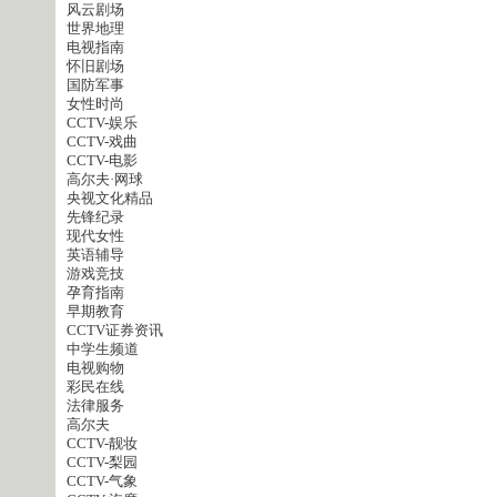
风云剧场
世界地理
电视指南
怀旧剧场
国防军事
女性时尚
CCTV-娱乐
CCTV-戏曲
CCTV-电影
高尔夫·网球
央视文化精品
先锋纪录
现代女性
英语辅导
游戏竞技
孕育指南
早期教育
CCTV证券资讯
中学生频道
电视购物
彩民在线
法律服务
高尔夫
CCTV-靓妆
CCTV-梨园
CCTV-气象