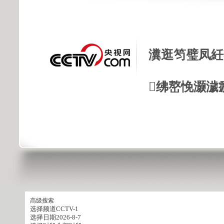
瀵逛笉璧凤紝
绋嶅悗灏濊
高级搜索
选择频道
CCTV-1
选择日期
2026-8-7