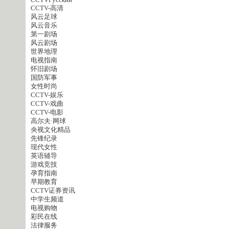
CCTVPусский
CCTV-高清
风云足球
风云音乐
第一剧场
风云剧场
世界地理
电视指南
怀旧剧场
国防军事
女性时尚
CCTV-娱乐
CCTV-戏曲
CCTV-电影
高尔夫·网球
央视文化精品
先锋纪录
现代女性
英语辅导
游戏竞技
孕育指南
早期教育
CCTV证券资讯
中学生频道
电视购物
彩民在线
法律服务