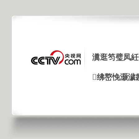
瀵逛笉璧凤紝
绋嶅悗灏濊