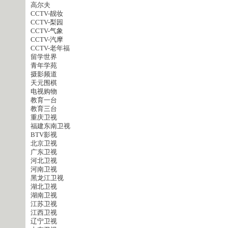
高尔夫
CCTV-靓妆
CCTV-梨园
CCTV-气象
CCTV-汽摩
CCTV-老年福
留学世界
青年学苑
摄影频道
天元围棋
电视购物
教育一台
教育三台
重庆卫视
福建东南卫视
BTV影视
北京卫视
广东卫视
河北卫视
河南卫视
黑龙江卫视
湖北卫视
湖南卫视
江苏卫视
江西卫视
辽宁卫视