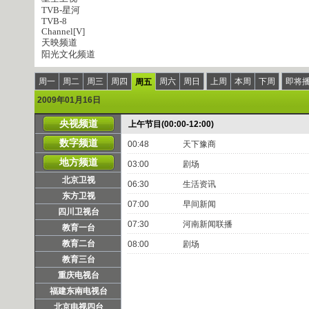
TVB-星河
TVB-8
Channel[V]
天映频道
阳光文化频道
周一
周二
周三
周四
周六
周日
上周
本周
下周
即将
周五
2009年01月16日
央视频道
上午节目(00:00-12:00)
数字频道
00:48
天下豫商
地方频道
03:00
剧场
北京卫视
06:30
生活资讯
东方卫视
07:00
早间新闻
四川卫视台
07:30
河南新闻联播
教育一台
教育二台
08:00
剧场
教育三台
重庆电视台
福建东南电视台
北京电视四台