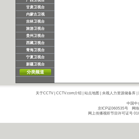
广西卫视台
甘肃卫视台
内蒙古卫视
吉林卫视台
旅游卫视台
贵州卫视台
西藏卫视台
青海卫视台
宁夏卫视台
新疆卫视台
分类频道
关于CCTV
|
CCTV.com介绍
|
站点地图
|
央视人力资源储备库
|
中国中
京ICP证060535号
网络文
网上传播视听节目许可证号 010