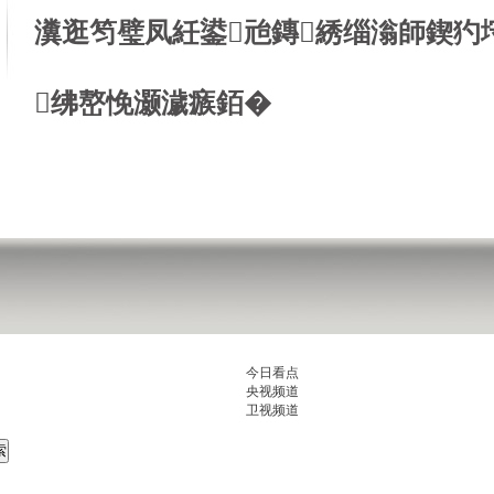
瀵逛笉璧凤紝鍙兘鏄綉缁滃師鍥犳
绋嶅悗灏濊瘯銆�
今日看点
央视频道
卫视频道