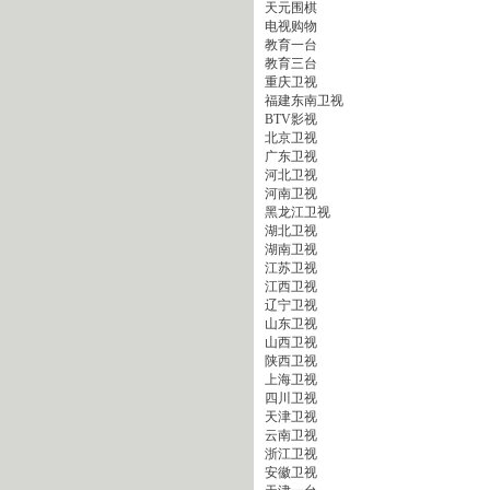
天元围棋
电视购物
教育一台
教育三台
重庆卫视
福建东南卫视
BTV影视
北京卫视
广东卫视
河北卫视
河南卫视
黑龙江卫视
湖北卫视
湖南卫视
江苏卫视
江西卫视
辽宁卫视
山东卫视
山西卫视
陕西卫视
上海卫视
四川卫视
天津卫视
云南卫视
浙江卫视
安徽卫视