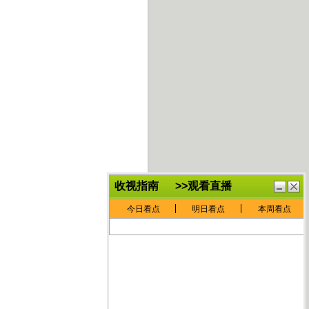
鏈
鍏
€灏
抽
忓
棴
寲