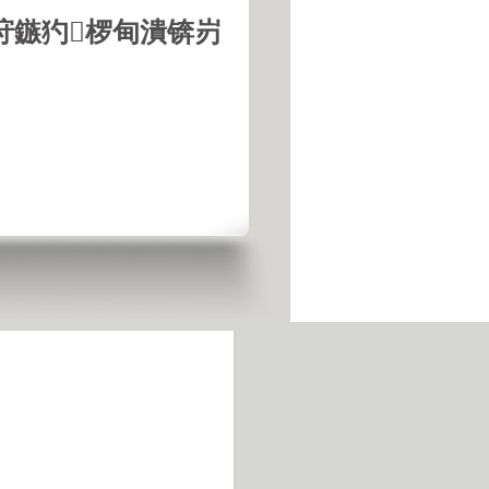
垨鏃犳椤甸潰锛岃