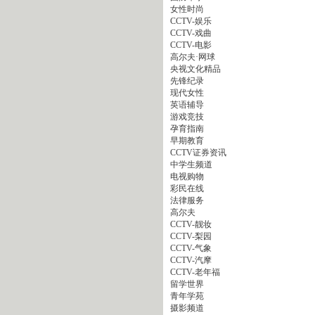
女性时尚
CCTV-娱乐
CCTV-戏曲
CCTV-电影
高尔夫·网球
央视文化精品
先锋纪录
现代女性
英语辅导
游戏竞技
孕育指南
早期教育
CCTV证券资讯
中学生频道
电视购物
彩民在线
法律服务
高尔夫
CCTV-靓妆
CCTV-梨园
CCTV-气象
CCTV-汽摩
CCTV-老年福
留学世界
青年学苑
摄影频道