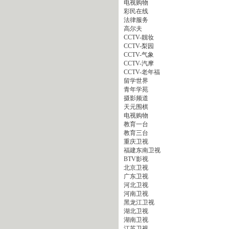
电视购物
彩民在线
法律服务
高尔夫
CCTV-靓妆
CCTV-梨园
CCTV-气象
CCTV-汽摩
CCTV-老年福
留学世界
青年学苑
摄影频道
天元围棋
电视购物
教育一台
教育三台
重庆卫视
福建东南卫视
BTV影视
北京卫视
广东卫视
河北卫视
河南卫视
黑龙江卫视
湖北卫视
湖南卫视
江苏卫视