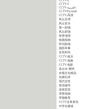
CCTV-E
CCTV-F
CCTV-العربية
CCTVPусский
CCTV-高清
风云足球
风云音乐
第一剧场
风云剧场
世界地理
电视指南
怀旧剧场
国防军事
女性时尚
CCTV-娱乐
CCTV-戏曲
CCTV-电影
高尔夫·网球
央视文化精品
先锋纪录
现代女性
英语辅导
游戏竞技
孕育指南
早期教育
CCTV证券资讯
中学生频道