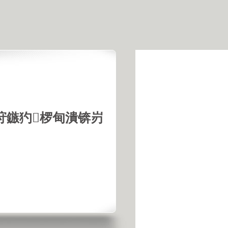
垨鏃犳椤甸潰锛岃