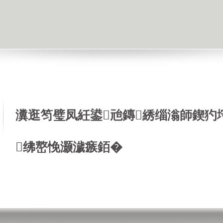
瀵逛笉璧凤紝鍙兘鏄綉缁滃師鍥犳
绋嶅悗灏濊瘯銆�