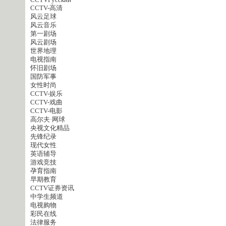
CCTVPусский
CCTV-高清
风云足球
风云音乐
第一剧场
风云剧场
世界地理
电视指南
怀旧剧场
国防军事
女性时尚
CCTV-娱乐
CCTV-戏曲
CCTV-电影
高尔夫·网球
央视文化精品
先锋纪录
现代女性
英语辅导
游戏竞技
孕育指南
早期教育
CCTV证券资讯
中学生频道
电视购物
彩民在线
法律服务