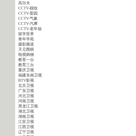
高尔夫
CCTV-靓妆
CCTV-梨园
CCTV-气象
CCTV-汽摩
CCTV-老年福
留学世界
青年学苑
摄影频道
天元围棋
电视购物
教育一台
教育三台
重庆卫视
福建东南卫视
BTV影视
北京卫视
广东卫视
河北卫视
河南卫视
黑龙江卫视
湖北卫视
湖南卫视
江苏卫视
江西卫视
辽宁卫视