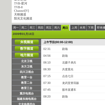
TVB-星河
TVB-8
Channel[V]
天映频道
阳光文化频道
周一
周二
周三
周四
周五
周六
上周
本周
下周
即将
周日
2009年01月18日
央视频道
上午节目(00:00-12:00)
数字频道
02:31
剧场
地方频道
04:56
剧场
北京卫视
06:10
北疆子弟兵
东方卫视
06:30
共度晨光
四川卫视台
07:15
点击七日
教育一台
教育二台
07:30
龙武堂资讯版
教育三台
07:45
股市直通车
重庆电视台
08:20
剧场
福建东南电视台
北京电视四台