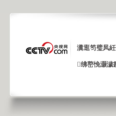
瀵逛笉璧凤紝
绋嶅悗灏濊