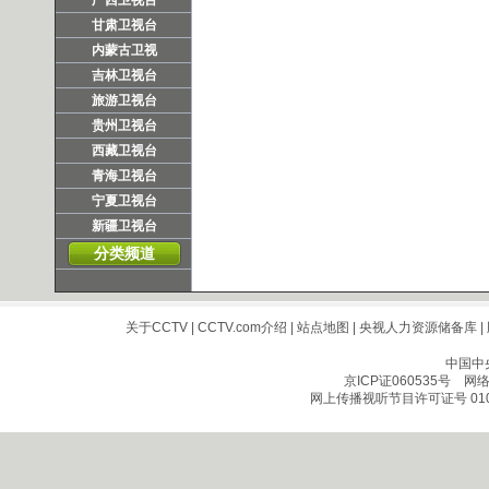
广西卫视台
甘肃卫视台
内蒙古卫视
吉林卫视台
旅游卫视台
贵州卫视台
西藏卫视台
青海卫视台
宁夏卫视台
新疆卫视台
分类频道
关于CCTV
|
CCTV.com介绍
|
站点地图
|
央视人力资源储备库
|
中国中
京ICP证060535号
网络文
网上传播视听节目许可证号 010