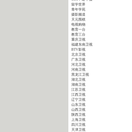
留学世界
青年学苑
摄影频道
天元围棋
电视购物
教育一台
教育三台
重庆卫视
福建东南卫视
BTV影视
北京卫视
广东卫视
河北卫视
河南卫视
黑龙江卫视
湖北卫视
湖南卫视
江苏卫视
江西卫视
辽宁卫视
山东卫视
山西卫视
陕西卫视
上海卫视
四川卫视
天津卫视