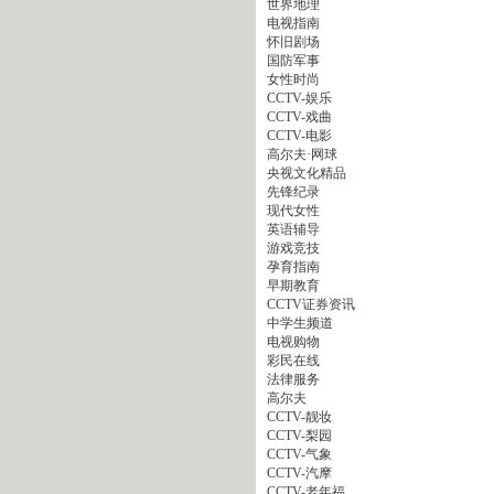
世界地理
电视指南
怀旧剧场
国防军事
女性时尚
CCTV-娱乐
CCTV-戏曲
CCTV-电影
高尔夫·网球
央视文化精品
先锋纪录
现代女性
英语辅导
游戏竞技
孕育指南
早期教育
CCTV证券资讯
中学生频道
电视购物
彩民在线
法律服务
高尔夫
CCTV-靓妆
CCTV-梨园
CCTV-气象
CCTV-汽摩
CCTV-老年福