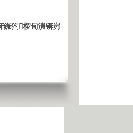
垨鏃犳椤甸潰锛岃