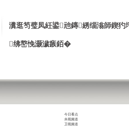
瀵逛笉璧凤紝鍙兘鏄綉缁滃師鍥犳
绋嶅悗灏濊瘯銆�
今日看点
央视频道
卫视频道