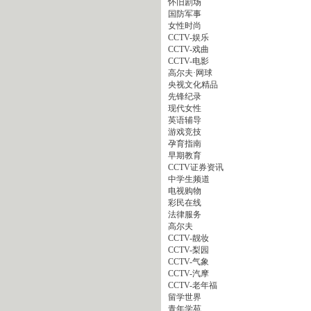
怀旧剧场
国防军事
女性时尚
CCTV-娱乐
CCTV-戏曲
CCTV-电影
高尔夫·网球
央视文化精品
先锋纪录
现代女性
英语辅导
游戏竞技
孕育指南
早期教育
CCTV证券资讯
中学生频道
电视购物
彩民在线
法律服务
高尔夫
CCTV-靓妆
CCTV-梨园
CCTV-气象
CCTV-汽摩
CCTV-老年福
留学世界
青年学苑