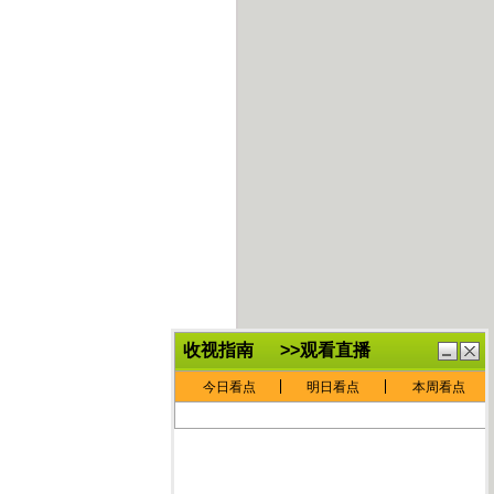
鏈
鍏
€灏
抽
忓
棴
寲