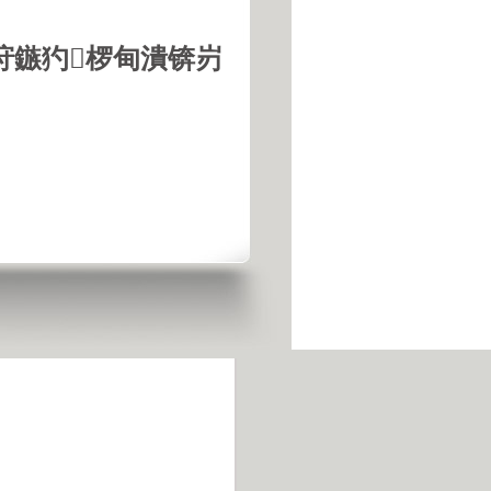
垨鏃犳椤甸潰锛岃