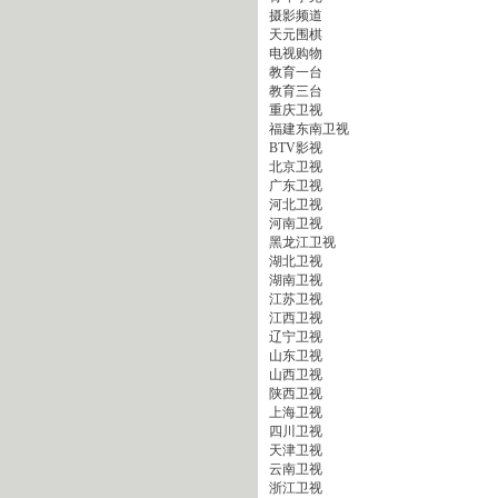
摄影频道
天元围棋
电视购物
教育一台
教育三台
重庆卫视
福建东南卫视
BTV影视
北京卫视
广东卫视
河北卫视
河南卫视
黑龙江卫视
湖北卫视
湖南卫视
江苏卫视
江西卫视
辽宁卫视
山东卫视
山西卫视
陕西卫视
上海卫视
四川卫视
天津卫视
云南卫视
浙江卫视