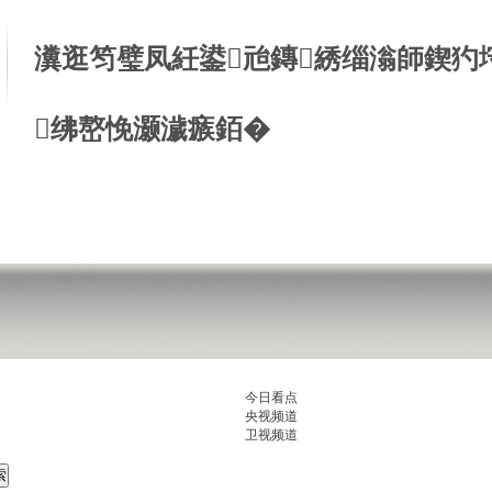
瀵逛笉璧凤紝鍙兘鏄綉缁滃師鍥犳
绋嶅悗灏濊瘯銆�
今日看点
央视频道
卫视频道