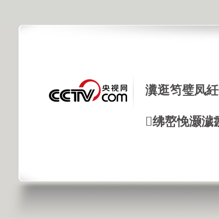
瀵逛笉璧凤紝
绋嶅悗灏濊