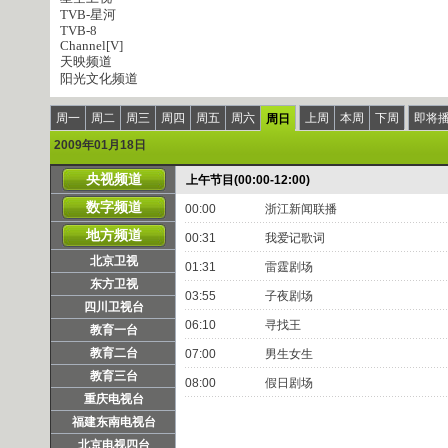
TVB-星河
TVB-8
Channel[V]
天映频道
阳光文化频道
周一
周二
周三
周四
周五
周六
上周
本周
下周
即将
周日
2009年01月18日
央视频道
上午节目(00:00-12:00)
数字频道
00:00
浙江新闻联播
地方频道
00:31
我爱记歌词
北京卫视
01:31
雷霆剧场
东方卫视
03:55
子夜剧场
四川卫视台
06:10
寻找王
教育一台
教育二台
07:00
男生女生
教育三台
08:00
假日剧场
重庆电视台
福建东南电视台
北京电视四台