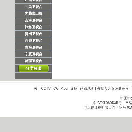
广西卫视台
甘肃卫视台
内蒙古卫视
吉林卫视台
旅游卫视台
贵州卫视台
西藏卫视台
青海卫视台
宁夏卫视台
新疆卫视台
分类频道
关于CCTV
|
CCTV.com介绍
|
站点地图
|
央视人力资源储备库
|
中国中
京ICP证060535号
网络文
网上传播视听节目许可证号 010