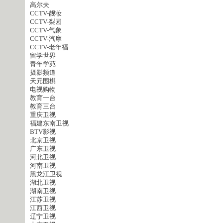
高尔夫
CCTV-靓妆
CCTV-梨园
CCTV-气象
CCTV-汽摩
CCTV-老年福
留学世界
青年学苑
摄影频道
天元围棋
电视购物
教育一台
教育三台
重庆卫视
福建东南卫视
BTV影视
北京卫视
广东卫视
河北卫视
河南卫视
黑龙江卫视
湖北卫视
湖南卫视
江苏卫视
江西卫视
辽宁卫视