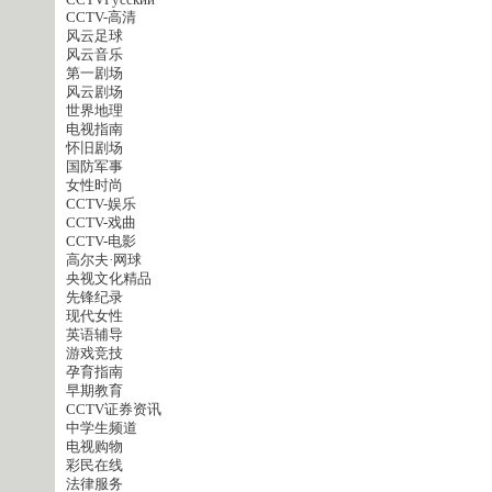
CCTVPусский
CCTV-高清
风云足球
风云音乐
第一剧场
风云剧场
世界地理
电视指南
怀旧剧场
国防军事
女性时尚
CCTV-娱乐
CCTV-戏曲
CCTV-电影
高尔夫·网球
央视文化精品
先锋纪录
现代女性
英语辅导
游戏竞技
孕育指南
早期教育
CCTV证券资讯
中学生频道
电视购物
彩民在线
法律服务