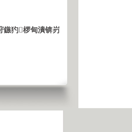
垨鏃犳椤甸潰锛岃