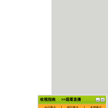
鏈
鍏
€灏
抽
忓
棴