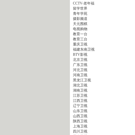
CCTV-老年福
留学世界
青年学苑
摄影频道
天元围棋
电视购物
教育一台
教育三台
重庆卫视
福建东南卫视
BTV影视
北京卫视
广东卫视
河北卫视
河南卫视
黑龙江卫视
湖北卫视
湖南卫视
江苏卫视
江西卫视
辽宁卫视
山东卫视
山西卫视
陕西卫视
上海卫视
四川卫视