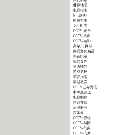
世界地理
电视指南
怀旧剧场
国防军事
女性时尚
CCTV-娱乐
CCTV-戏曲
CCTV-电影
高尔夫·网球
央视文化精品
先锋纪录
现代女性
英语辅导
游戏竞技
孕育指南
早期教育
CCTV证券资讯
中学生频道
电视购物
彩民在线
法律服务
高尔夫
CCTV-靓妆
CCTV-梨园
CCTV-气象
CCTV-汽摩