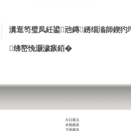
瀵逛笉璧凤紝鍙兘鏄綉缁滃師鍥犳
绋嶅悗灏濊瘯銆�
今日看点
央视频道
卫视频道