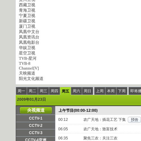
西藏卫视
青海卫视
宁夏卫视
新疆卫视
厦门卫视
凤凰中文台
凤凰资讯台
凤凰电影台
华娱卫视
星空卫视
TVB-星河
TVB-8
Channel[V]
天映频道
阳光文化频道
周一
周二
周三
周四
周六
周日
上周
本周
下周
即将
周五
2009年01月23日
央视频道
上午节目(00:00-12:00)
CCTV-1
00:12
农广天地：插花工艺 下集
频道主页
直播
点播
CCTV-2
06:05
农广天地：致富技术
频道主页
直播
点播
CCTV-3
06:35
聚焦三农：关注三农
频道主页
直播
点播
CCTV-4亚洲