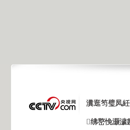
瀵逛笉璧凤紝
绋嶅悗灏濊