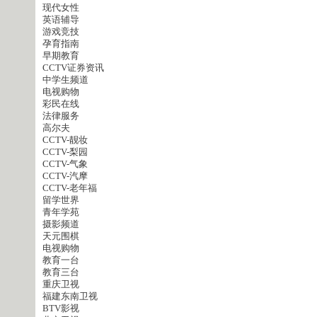
现代女性
英语辅导
游戏竞技
孕育指南
早期教育
CCTV证券资讯
中学生频道
电视购物
彩民在线
法律服务
高尔夫
CCTV-靓妆
CCTV-梨园
CCTV-气象
CCTV-汽摩
CCTV-老年福
留学世界
青年学苑
摄影频道
天元围棋
电视购物
教育一台
教育三台
重庆卫视
福建东南卫视
BTV影视