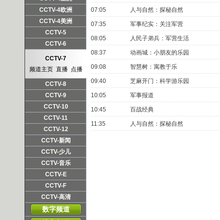
频道主页
直播
点播
CCTV-4欧洲
07:05
人与自然：探秘自然
频道主页
直播
点播
CCTV-4美洲
07:35
军事纪实：关注军营
频道主页
直播
点播
CCTV-5
08:05
人民子弟兵：军营生活
频道主页
直播
点播
CCTV-6
08:37
动画城：小朋友的乐园
频道主页
直播
点播
CCTV-7
09:08
智慧树：寓教于乐
频道主页
直播
点播
09:40
芝麻开门：科学游乐园
CCTV-8
频道主页
直播
点播
CCTV-9
10:05
军事报道
频道主页
直播
点播
CCTV-10
10:45
百战经典
频道主页
直播
点播
CCTV-11
11:35
人与自然：探秘自然
频道主页
直播
点播
CCTV-12
频道主页
直播
点播
CCTV-新闻
频道主页
直播
点播
CCTV-少儿
频道主页
直播
点播
CCTV-音乐
频道主页
直播
点播
CCTV-E
频道主页
直播
点播
CCTV-F
频道主页
直播
点播
CCTV-高清
频道主页
直播
点播
数字频道