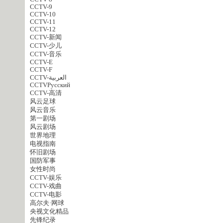
CCTV-9
CCTV-10
CCTV-11
CCTV-12
CCTV-新闻
CCTV-少儿
CCTV-音乐
CCTV-E
CCTV-F
CCTV-العربية
CCTVPусский
CCTV-高清
风云足球
风云音乐
第一剧场
风云剧场
世界地理
电视指南
怀旧剧场
国防军事
女性时尚
CCTV-娱乐
CCTV-戏曲
CCTV-电影
高尔夫·网球
央视文化精品
先锋纪录