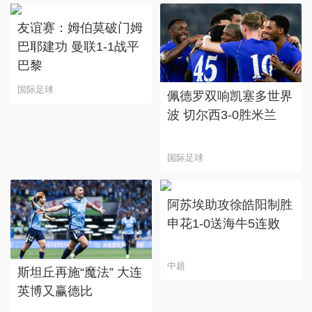
友谊赛：姆伯莫破门姆
巴耶建功 曼联1-1战平
巴黎
国际足球
佩德罗双响凯塞多世界
波 切尔西3-0胜米兰
国际足球
阿苏埃助攻徐皓阳制胜
申花1-0送海牛5连败
中超
斯坦丘再施“魔法” 大连
英博又赢德比