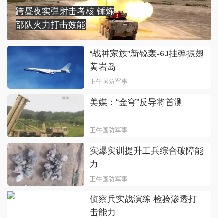
跨昼夜实弹射击考核 锤炼
部队火力打击效能
“战神家族”新锐轰-6J挂弹振翅
黄岩岛
正午国防军事
美媒：“金穹”反导将首测
正午国防军事
实爆实训提升工兵综合破障能
力
正午国防军事
侦察兵实战演练 检验渗透打
击能力