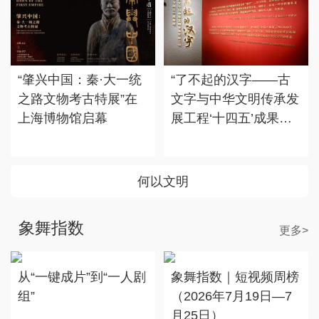
“肇兴中国：秦·大一统
“了不起的汉字——古
之路文物考古特展”在
文字与中华文明传承发
上海博物馆启幕
展工程‘十四五’成果
展”在国博展出
何以文明
象舞指数
更多>
从“一键成片”到“一人剧
象舞指数｜短视频周榜
组”
（2026年7月19日—7
月25日）