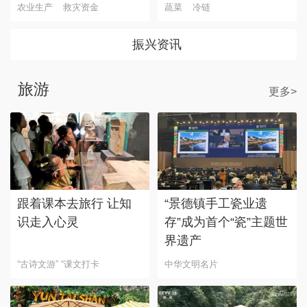
农业生产
救灾资金
蔬菜
冷链
振兴资讯
旅游
更多>
跟着课本去旅行 让知
“景德镇手工瓷业遗
识走入心灵
存”成为首个“瓷”主题世
界遗产
“古诗文游” “课文打卡
中华文明名片