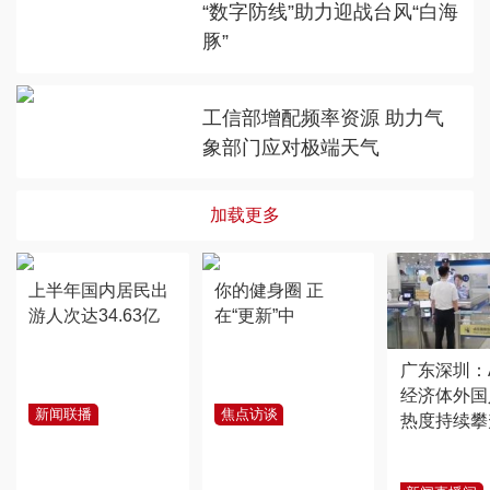
“数字防线”助力迎战台风“白海
豚”
工信部增配频率资源 助力气
象部门应对极端天气
加载更多
上半年国内居民出
你的健身圈 正
游人次达34.63亿
在“更新”中
广东深圳：
经济体外国
新闻联播
焦点访谈
热度持续攀