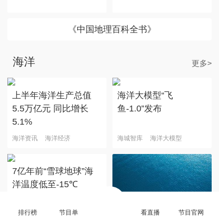
《中国地理百科全书》
海洋
更多>
上半年海洋生产总值
海洋大模型“飞
5.5万亿元 同比增长
鱼-1.0”发布
5.1%
海洋资讯
海洋经济
海城智库
海洋大模型
7亿年前“雪球地球”海
洋温度低至-15℃
排行榜
节目单
看直播
节目官网
海洋资讯
海洋温度
海军“丝路方舟”号医院