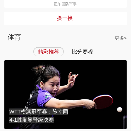
正午国防军事
换一换
体育
更多>
精彩推荐
比分赛程
WTT横滨冠军赛：陈幸同
4-1胜蒯曼晋级决赛