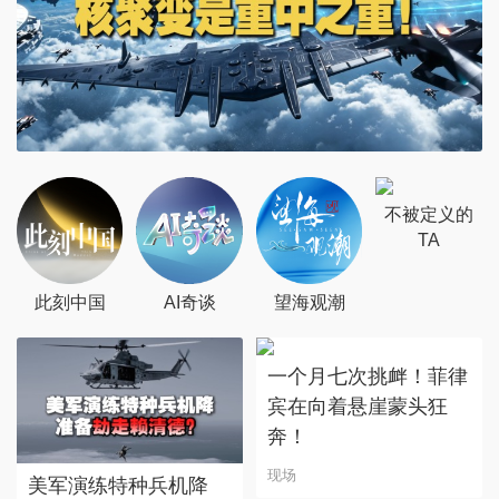
不被定义的
TA
此刻中国
AI奇谈
望海观潮
一个月七次挑衅！菲律
宾在向着悬崖蒙头狂
奔！
现场
美军演练特种兵机降