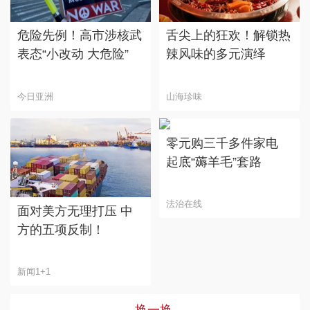
危险先例！高市涉核武
舌尖上的狂欢！解锁热
表态“小改动 大危险”
辣风味的多元演绎
今日亚洲
山海珍味
零元购三千多件家电
起底“薅羊毛”套路
法治在线
面对美方无理打压 中
方的五项反制！
新闻1+1
换一换