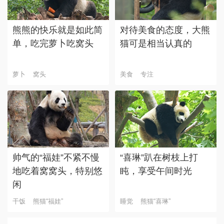
熊熊的快乐就是如此简
对待美食的态度，大熊
单，吃完萝卜吃窝头
猫可是相当认真的
萝卜
窝头
美食
专注
帅气的“福娃”不紧不慢
“喜琳”趴在树枝上打
地吃着窝窝头，特别悠
盹，享受午间时光
闲
干饭
熊猫“福娃”
睡觉
熊猫“喜琳”