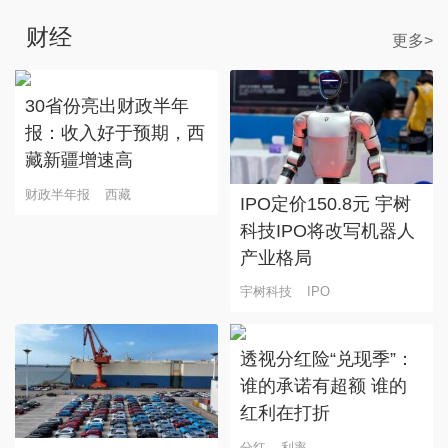
财经
更多>
30省份亮出财政半年
报：收入好于预期，西
藏新疆增速高
财政半年报
西藏
IPO定价150.8元 宇树
科技IPO将改写机器人
产业格局
宇树科技
IPO
透视分红险“兑现季”：
谁的承诺有超额 谁的
红利在打折
分红
利率