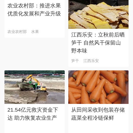
农业农村部：推进水果
优质化发展和产业升级
农业农村部
水果
江西乐安：立秋前后晒
笋干 自然风干保留山
野本味
笋干
江西乐安
21.54亿元救灾资金下
从田间采收到包装存储
达 助力恢复农业生产
蔬菜全程冷链保鲜