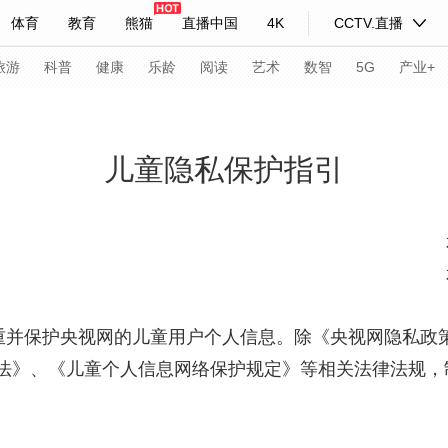
体育
教育
熊猫
直播中国
4K
CCTV.直播
式妙语
主持人
下载央视影音
热解读
天天学习
旅游
科普
健康
乐龄
阅读
艺术
数智
5G
产业+
纪录片网
国家大剧院
大型活动
儿童隐私保护指引
科技
法治
文娱
人物
公益
图片
习式妙语
央视快评
央视网评
光华锐评
锋面
频道
VR/AR
4K专区
全景新闻
并保护央视网的儿童用户个人信息。除《央视网隐私政策
请入列
人生第一次
人生第二次
法》、《儿童个人信息网络保护规定》等相关法律法规，
年冬奥会
CBA
NBA
中超
国足
国际足球
网球
综
体育江湖
文化体育
冰雪道路
足球道路