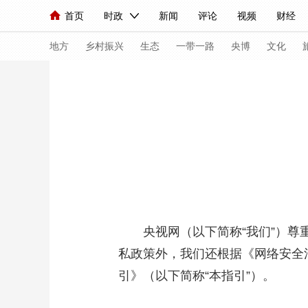
首页
时政
新闻
评论
视频
财经
人民领袖习近平
直播
海外频道
片库
iPanda
栏目大全
联播+
English
中国领导人
节目单
Монгол
听音
央视快评
微视频
习
地方
乡村振兴
生态
一带一路
央博
文化
总台春晚
网络春晚
共产党员网
秧纪录
新闻
国内
国际
评论
经济
军事
人民领袖习近平
联播+
热解读
天天学习
视频
小央视频
小央直播
直播中国
熊猫
央视网（以下简称“我们”）尊重
现场
前线
比划
快看
蓝海中国
新兵
私政策外，我们还根据《网络安全
体育
直播
竞猜
2026年世界杯
2026
引》（以下简称“本指引”）。
VIP会员
CCTV奥林匹克频道
生活体育大会