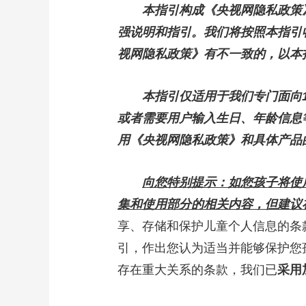
本指引构成《央视网隐私政策
财经
教育
乡村振兴
生态环境
一带一路
强说明和指引。我们将按照本指引
大国智造
大国展会
大国保险
云顶对话
视网隐私政策》有不一致的，以本
本指引仅适用于我们专门面向
或者需要用户输入生日、年龄信息
用《央视网隐私政策》和具体产品
CCTV.节目官网
直播
节目单
栏目
片库
向您特别提示：如您孩子将使
集和使用部分的相关内容，但建议
享、存储和保护儿童个人信息的条
引，作出您认为适当并能够保护您
存在重大关系的条款，我们已
采用