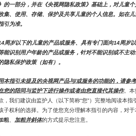
》的一部分，并在《央视网隐私政策》基础上，对儿童个
央博
非遗
文化
旅游
科普
健康
乐龄
阅读
收集、使用、存储、保护及共享儿童的个人信息。如在儿
云起
超级工厂
智敬中国
全民健康
颜选攻略
海洋
指引为准。
14周岁以下的儿童的产品或服务、具有专门面向14周岁
等能识别用户年龄的产品或服务，针对不能识别或不主动
的隐私保护政策（如有）。
热播榜
总台企业白名单
用本指引未提及的央视网产品与/或服务的功能的，请参
在您的陪同与监护下进行操作或者由您直接代其操作
。本
款，我们建议由监护人（以下简称“您”）完整地阅读本指
孩子权利的选择。为了使您充分理解本指引的内容，对于
加粗
、
加粗并斜体
的方式提示您注意。