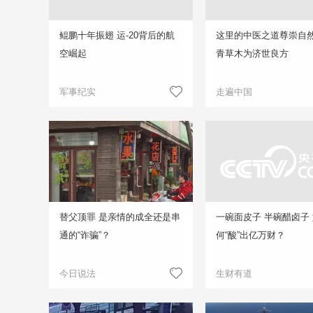
鲲鹏十年振翅 运-20背后的航
这里的中医之道尊崇自然
空崛起
青草木为济世良方
军事纪实
走遍中国
替父顶罪 是亲情的成全还是串
一碗面皮子 半碗醋卤子
通的“诈骗”？
何“酸”出亿万财？
今日说法
生财有道