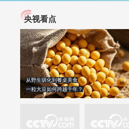
央视看点
小央视频
全民健康
央视网原创视频子品牌，
提高全民健康素养水
以更加贴近年轻人的视
助力“健康中国2030”
角，有趣、有料、有故事
略。央视网《全民健
的方式解读时代。
康》，向所有人分享
知识！
从野生驯化到餐桌美食
一粒大豆如何跨越千年？