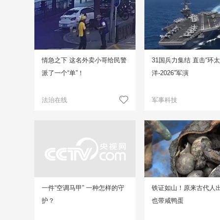
情急之下 这名外卖小哥给民警
31国兵力集结 直击“环
派了一个“单”！
洋-2026”军演
法治在线
军事科技
一件“空调马甲” 一种怎样的守
铁证如山！原来古代人
护？
也带咸鸭蛋