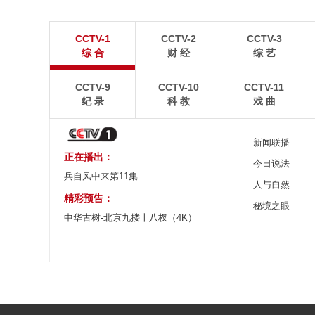
青岛港今年新辟16条国际航线
河北承德：金山
CCTV-1
CCTV-2
CCTV-3
8月5日，“科伦坡”轮缓缓驶离山东港口青岛港前湾联
8月6日，河北承德，
综 合
财 经
综 艺
合集装箱码头。
下，呈现出雄浑壮阔的
CCTV-9
CCTV-10
CCTV-11
纪 录
科 教
戏 曲
新闻联播
正在播出：
今日说法
兵自风中来第11集
人与自然
精彩预告：
秘境之眼
中华古树-北京九搂十八杈（4K）