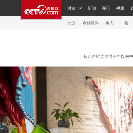
时政
新闻
评论
视频
人民领袖习近平
直播
繁体
片库
海外频道
栏目大全
联播+
iPanda
中国领
节目单
Engl
地方
乡村振兴
生态
一带一
总台春晚
从四个维度读懂今年以来中
新闻
人民领袖
视频
现场
体育
VIP会员