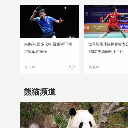
向鹏3-1西多伦科 晋级WTT横
世界羽毛球锦标赛签表公
滨冠军赛16强
羽3名男单同处上半区
乒乓球
羽毛球
熊猫频道