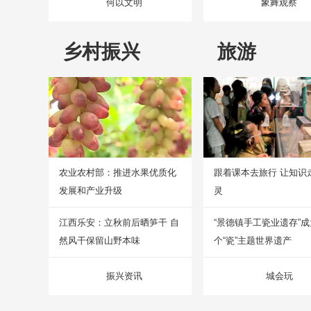
何以文明
象舞观察
乡村振兴
旅游
农业农村部：推进水果优质化
跟着课本去旅行 让知识
发展和产业升级
灵
江西乐安：立秋前后晒笋干 自
“景德镇手工瓷业遗存”
然风干保留山野本味
个“瓷”主题世界遗产
振兴资讯
城会玩