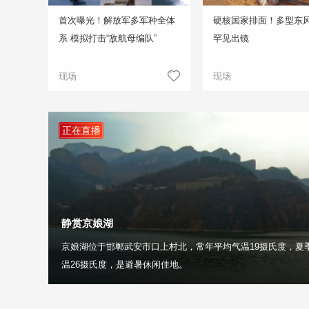
首次曝光！解放军多军种全体
硬核国家排面！多型东
系 模拟打击“敌航母编队”
罕见出镜
现场
现场
正在直播
静赏京娘湖
京娘湖位于邯郸武安市口上村北，常年平均气温19摄氏度，夏
温26摄氏度，是避暑休闲佳地。