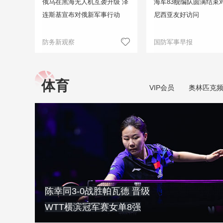
俄乌在黑海无人机互袭升级 泽
海军83舰编队圆满结束
连斯基宣布对俄新军事行动
尼西亚友好访问
防务新观察
国防军事早报
体育
VIP会员
奥林匹克
陈幸同3-0战胜帕瓦德 晋级
WTT横滨冠军赛女单8强