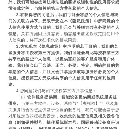
外，我们可能会按照法律法规的要求或强制性的政府要求或
司法裁定等，与相关的第三方共享您的个人信息。
2.在获得您的同意后，我们可能会将您的个人信息与我
们的关联方共享。受限于您在本《隐私政策》中所同意的个
人信息使用方式与目的，我们只会与关联方共享必要的个人
信息。
关联方如因业务需要，确需超出前述授权范围使用个
人信息的，将再次征求您的授权同意。
3.为实现本《隐私政策》中声明的若干目的，我们的某
些服务将由授权第三方提供。我们可能会与此等授权第三方
共享您的某些个人信息，以提供更好的客户服务和用户体
验。我们仅会出于合法、正当、必要、特定、明确的目的共
享您的个人信息，并且只会共享提供该等服务所必要的个人
信息。授权第三方无权将共享的个人信息用于任何其他用
途。
4.您同意我们与如下授权第三方共享信息：
（1）
软件服务提供商、智能设备提供商或系统服务提
供商。
当第三方软件、设备、系统与“【央视网】”产品及相
关服务结合为您提供基于位置的服务时，我们可能会基于您
对系统定位的授权及设定，
收集您的位置信息及相关设备信
息（例如硬件型号、操作系统版本号、国际移动设备身份识
别码（IMEI）、网络设备硬件地址（MAC））并提供给前