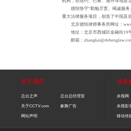
机构，在纽约、巴黎、迪拜等地设立
德恒恪守“勤勉尽责、竭诚服务、
财经
教育
乡村振兴
生态环境
一带一路
重大法律服务项目，创造了中国及
大国智造
大国展会
大国保险
云顶对话
北京德恒律师事务所网址：
www
地址：北京市西城区金融街19号富凯
邮箱：zhangkai@dehenglaw.co
CCTV.节目官网
直播
节目单
栏目
片库
关于我们
业务
总台之声
总台总经理室
央视网
关于CCTV.com
象舞广告
央视影
网站声明
移动传