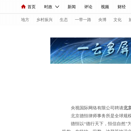
首页
时政
新闻
评论
视频
财经
人民领袖习近平
直播
海外频道
片库
iPanda
栏目大全
联播+
English
中国领导人
节目单
Монгол
听音
央视快评
微视频
习
地方
乡村振兴
生态
一带一路
央博
文化
总台春晚
网络春晚
共产党员网
秧纪录
新闻
国内
国际
评论
经济
军事
人民领袖习近平
联播+
热解读
天天学习
视频
小央视频
小央直播
直播中国
熊猫
现场
前线
比划
快看
蓝海中国
新兵
央视国际网络有限公司聘请
北
体育
直播
竞猜
2026年世界杯
2026
北京德恒律师事务所是全球规模最大
德恒以“德行天下，恒信自然”为
VIP会员
CCTV奥林匹克频道
生活体育大会