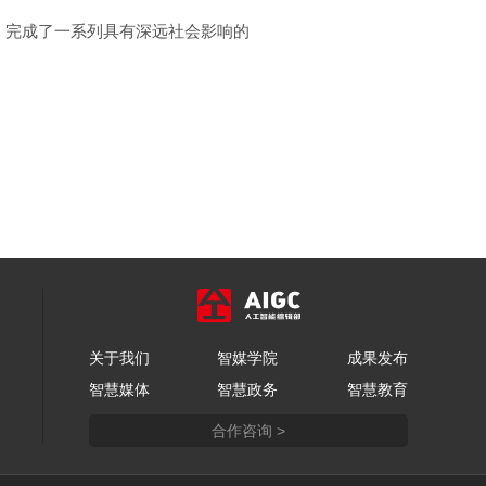
。
，完成了一系列具有深远社会影响的
艺术
汽车
数智
5G
产业+
时尚
天气
才艺
网展
央央好物
关于我们
智媒学院
成果发布
智慧媒体
智慧政务
智慧教育
合作咨询 >