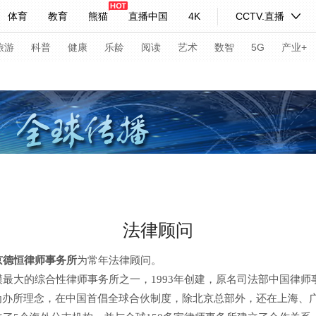
体育
教育
熊猫
直播中国
4K
CCTV.直播
式妙语
主持人
下载央视影音
热解读
天天学习
旅游
科普
健康
乐龄
阅读
艺术
数智
5G
产业+
纪录片网
国家大剧院
大型活动
科技
法治
文娱
人物
公益
图片
习式妙语
央视快评
央视网评
光华锐评
锋面
频道
VR/AR
4K专区
全景新闻
法律顾问
请入列
人生第一次
人生第二次
京德恒律师事务所
为常年法律顾问。
年冬奥会
CBA
NBA
中超
国足
国际足球
网球
综
的综合性律师事务所之一，1993年创建，原名司法部中国律师事
办所理念，在中国首倡全球合伙制度，除北京总部外，还在上海、广
体育江湖
文化体育
冰雪道路
足球道路