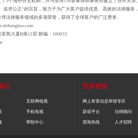
了5个海外分支机构，并与全球150多家律师事务所建立了合作关系
追求公正”的宗旨，致力于为广大客户提供优质、高效的法律服务
央博
非遗
文化
旅游
科普
健康
乐龄
阅读
全球法律服务领域的多项荣誉，获得了全球客户的广泛赞誉。
云起
超级工厂
智敬中国
全民健康
颜选攻略
海洋
.dehenglaw.com
大厦B座12层 邮编：100033
m
热播榜
总台企业白名单
概况
更多链接
互联网电视
网上有害信息举报专区
音
手机电视
辟谣平台
法律顾问
媒
帮助中心
望海热线
人才招聘