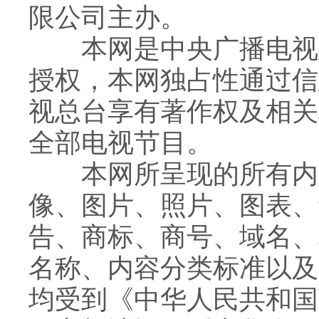
限公司主办。
财经
教育
乡村振兴
生态环境
一带一路
央博
本网是中央广播电视总
大国智造
大国展会
大国保险
云顶对话
云起
超
授权，本网独占性通过信
视总台享有著作权及相关
全部电视节目。
CCTV.节目官网
直播
节目单
栏目
片库
热播榜
本网所呈现的所有内容
像、图片、照片、图表、
告、商标、商号、域名、
名称、内容分类标准以及
均受到《中华人民共和国