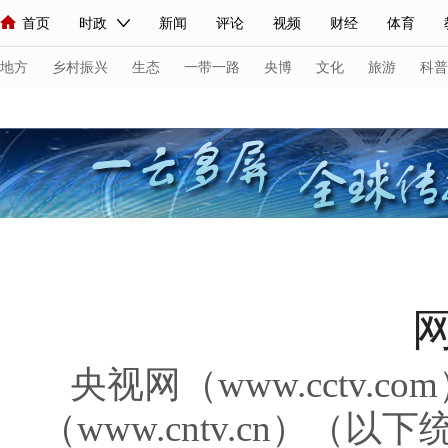
首页
时政
新闻
评论
视频
财经
体育
人民领袖习近平
直播
海外频道
片库
iPanda
栏目大全
联播+
English
中国领导人
节目单
Монгол
听音
央视快评
微视频
习式妙语
主持人
下
地方
乡村振兴
生态
一带一路
央博
文化
旅游
科普
总台春晚
网络春晚
共产党员网
秧纪录
纪录片网
新闻
国内
国际
评论
经济
军事
科技
法
人民领袖习近平
联播+
热解读
天天学习
习式妙语
视频
小央视频
小央直播
直播中国
熊猫频道
V
现场
前线
比划
快看
蓝海中国
新兵请入列
央视网（www.cctv.
体育
直播
竞猜
2026年世界杯
2026年冬奥会
（www.cntv.cn）（
VIP会员
CCTV奥林匹克频道
生活体育大会
体育江湖