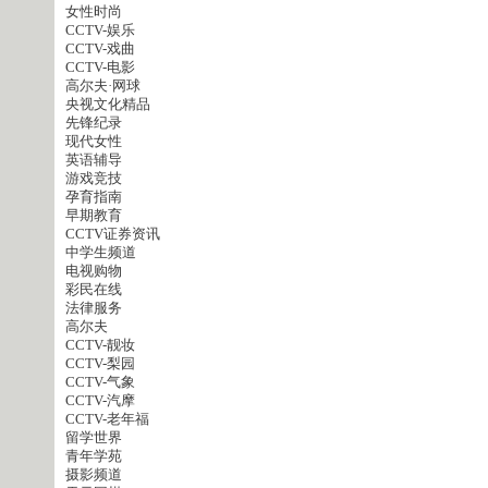
女性时尚
CCTV-娱乐
CCTV-戏曲
CCTV-电影
高尔夫·网球
央视文化精品
先锋纪录
现代女性
英语辅导
游戏竞技
孕育指南
早期教育
CCTV证券资讯
中学生频道
电视购物
彩民在线
法律服务
高尔夫
CCTV-靓妆
CCTV-梨园
CCTV-气象
CCTV-汽摩
CCTV-老年福
留学世界
青年学苑
摄影频道