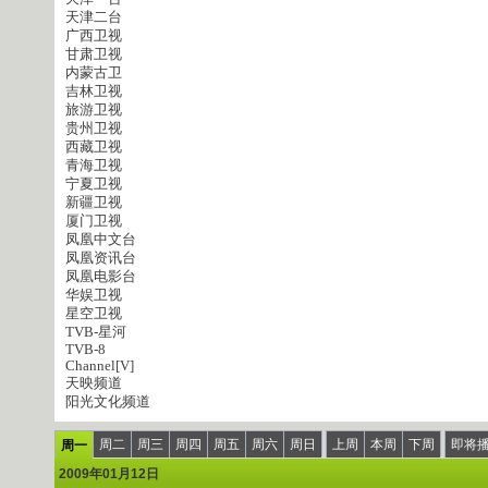
天津二台
广西卫视
甘肃卫视
内蒙古卫
吉林卫视
旅游卫视
贵州卫视
西藏卫视
青海卫视
宁夏卫视
新疆卫视
厦门卫视
凤凰中文台
凤凰资讯台
凤凰电影台
华娱卫视
星空卫视
TVB-星河
TVB-8
Channel[V]
天映频道
阳光文化频道
周二
周三
周四
周五
周六
周日
上周
本周
下周
即将
周一
2009年01月12日