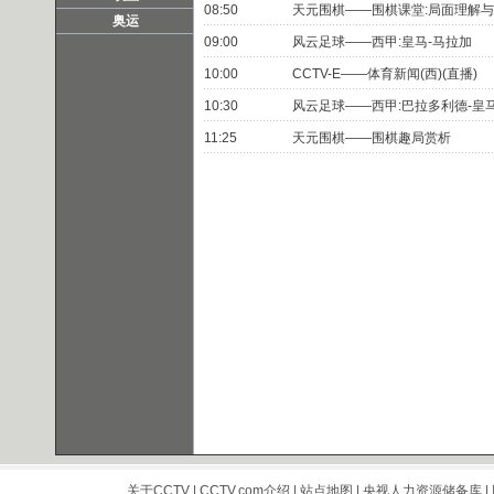
08:50
天元围棋——围棋课堂:局面理解
奥运
09:00
风云足球——西甲:皇马-马拉加
10:00
CCTV-E——体育新闻(西)(直播)
10:30
风云足球——西甲:巴拉多利德-皇
11:25
天元围棋——围棋趣局赏析
关于CCTV
|
CCTV.com介绍
|
站点地图
|
央视人力资源储备库
|