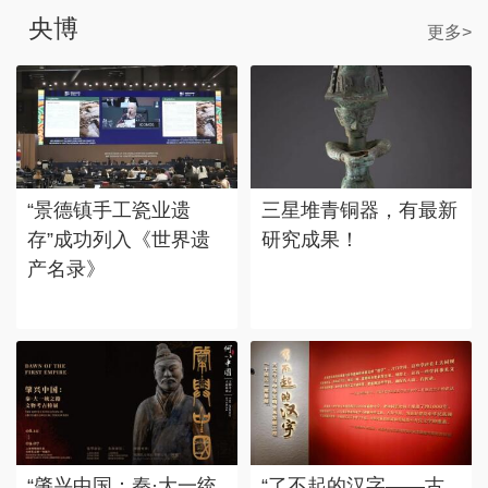
央博
更多>
“景德镇手工瓷业遗
三星堆青铜器，有最新
存”成功列入《世界遗
研究成果！
产名录》
“肇兴中国：秦·大一统
“了不起的汉字——古