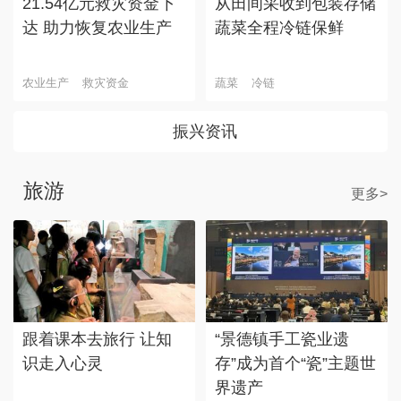
21.54亿元救灾资金下
从田间采收到包装存储
达 助力恢复农业生产
蔬菜全程冷链保鲜
农业生产
救灾资金
蔬菜
冷链
振兴资讯
旅游
更多>
跟着课本去旅行 让知
“景德镇手工瓷业遗
识走入心灵
存”成为首个“瓷”主题世
界遗产