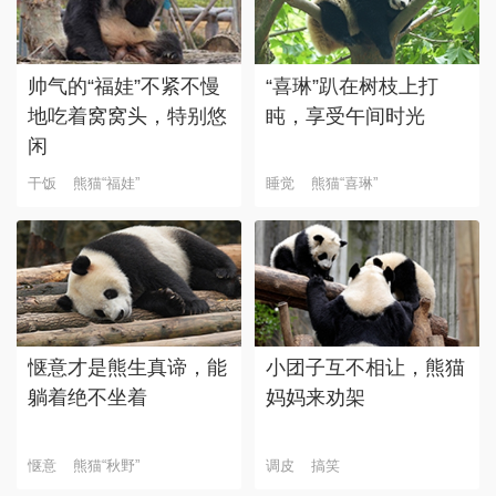
帅气的“福娃”不紧不慢
“喜琳”趴在树枝上打
地吃着窝窝头，特别悠
盹，享受午间时光
闲
干饭
熊猫“福娃”
睡觉
熊猫“喜琳”
惬意才是熊生真谛，能
小团子互不相让，熊猫
躺着绝不坐着
妈妈来劝架
惬意
熊猫“秋野”
调皮
搞笑