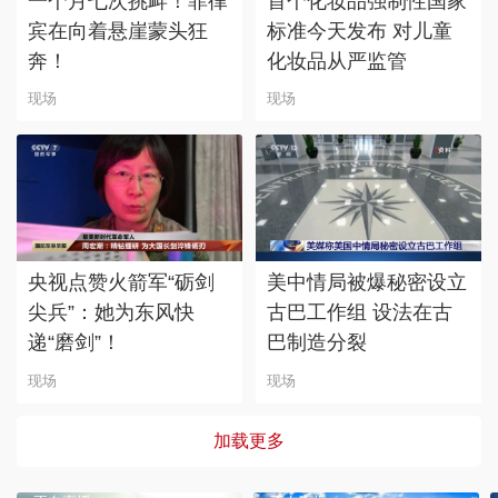
一个月七次挑衅！菲律
首个化妆品强制性国家
宾在向着悬崖蒙头狂
标准今天发布 对儿童
奔！
化妆品从严监管
现场
现场
央视点赞火箭军“砺剑
美中情局被爆秘密设立
尖兵”：她为东风快
古巴工作组 设法在古
递“磨剑”！
巴制造分裂
现场
现场
加载更多