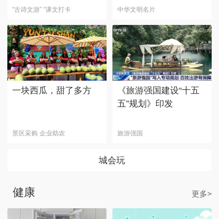
“古诗文游” “课文打卡
中华文明名片
一块西瓜，甜了多方
《旅游强国建设“十五
五”规划》印发
景区采购 企业助农
旅游强国
城会玩
健康
更多>