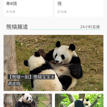
单8强
强
乒乓球
乒乓球
熊猫频道
24小时
直播
【熊猫一刻】熊猫宝宝太
调皮啦