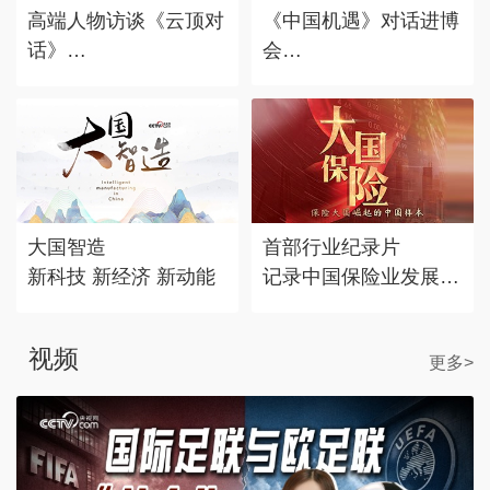
高端人物访谈《云顶对
《中国机遇》对话进博
话》
会
对话时代标志 记录思
赴东方之约，享中国机
考丰度
遇。
大国智造
首部行业纪录片
新科技 新经济 新动能
记录中国保险业发展历
程
视频
更多>