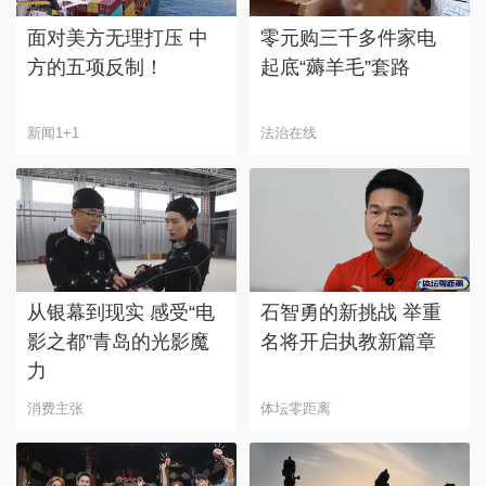
面对美方无理打压 中
零元购三千多件家电
方的五项反制！
起底“薅羊毛”套路
新闻1+1
法治在线
从银幕到现实 感受“电
石智勇的新挑战 举重
影之都”青岛的光影魔
名将开启执教新篇章
力
消费主张
体坛零距离