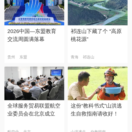
2026中国—东盟教育
祁连山下藏了个 “高原
交流周圆满落幕
桃花源”
贵州
东盟
青海
祁连山
全球服务贸易联盟航空
这份“教科书式”山洪逃
业委员会在北京成立
生自救指南请收好！
航空业
北京
山洪逃生
自救指南