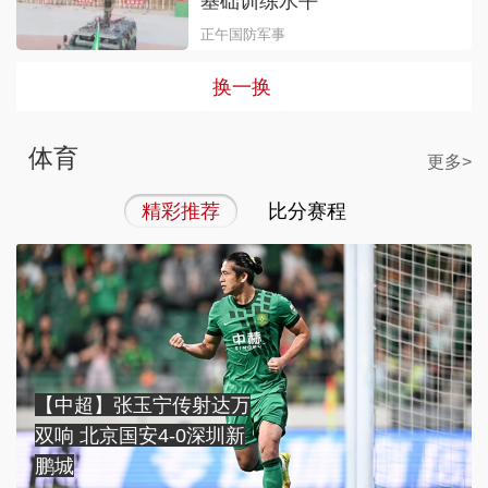
基础训练水平
正午国防军事
换一换
体育
更多>
精彩推荐
比分赛程
【中超】张玉宁传射达万
双响 北京国安4-0深圳新
鹏城