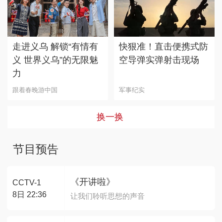
走进义乌 解锁“有情有
快狠准！直击便携式防
义 世界义乌”的无限魅
空导弹实弹射击现场
力
跟着春晚游中国
军事纪实
换一换
节目预告
《开讲啦》
CCTV-1
8日 22:36
让我们聆听思想的声音