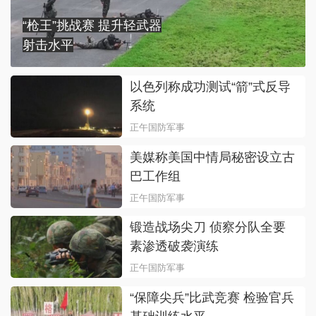
“枪王”挑战赛 提升轻武器
射击水平
以色列称成功测试“箭”式反导
系统
正午国防军事
美媒称美国中情局秘密设立古
巴工作组
正午国防军事
锻造战场尖刀 侦察分队全要
素渗透破袭演练
正午国防军事
“保障尖兵”比武竞赛 检验官兵