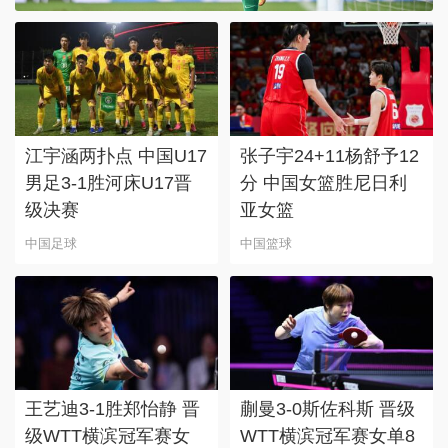
江宇涵两扑点 中国U17
张子宇24+11杨舒予12
男足3-1胜河床U17晋
分 中国女篮胜尼日利
级决赛
亚女篮
中国足球
中国篮球
王艺迪3-1胜郑怡静 晋
蒯曼3-0斯佐科斯 晋级
级WTT横滨冠军赛女
WTT横滨冠军赛女单8