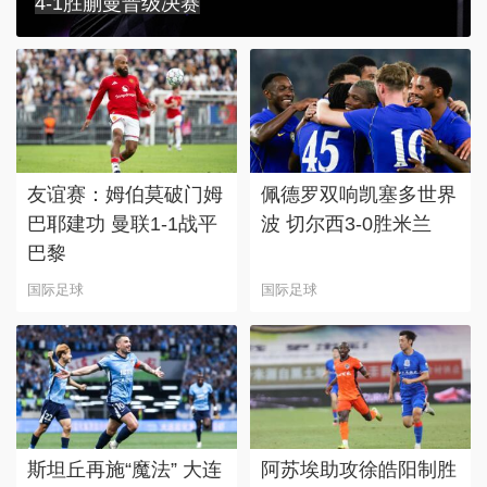
4-1胜蒯曼晋级决赛
友谊赛：姆伯莫破门姆
佩德罗双响凯塞多世界
巴耶建功 曼联1-1战平
波 切尔西3-0胜米兰
巴黎
国际足球
国际足球
斯坦丘再施“魔法” 大连
阿苏埃助攻徐皓阳制胜