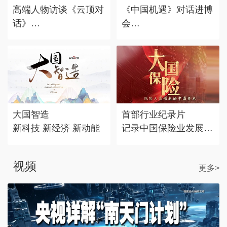
高端人物访谈《云顶对
《中国机遇》对话进博
话》
会
对话时代标志 记录思
赴东方之约，享中国机
考丰度
遇。
大国智造
首部行业纪录片
新科技 新经济 新动能
记录中国保险业发展历
程
视频
更多>