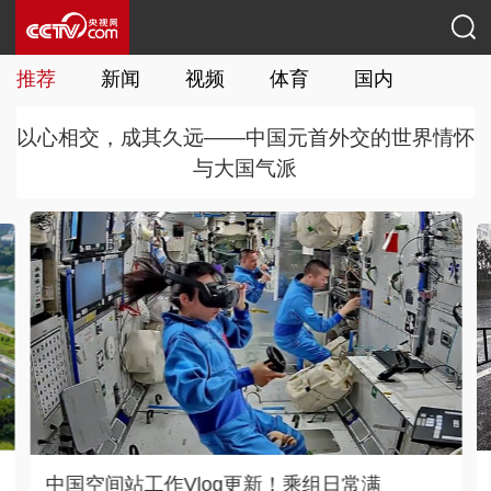
推荐
新闻
视频
体育
国内
国际
以心相交，成其久远——中国元首外交的世界情怀
与大国气派
抢险、转移……分秒必争！多方力量筑