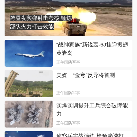
跨昼夜实弹射击考核 锤炼
部队火力打击效能
“战神家族”新锐轰-6J挂弹振翅
黄岩岛
正午国防军事
美媒：“金穹”反导将首测
正午国防军事
实爆实训提升工兵综合破障能
力
正午国防军事
侦察兵实战演练 检验渗透打