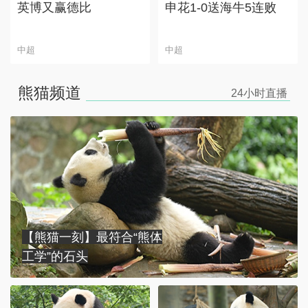
英博又赢德比
申花1-0送海牛5连败
中超
中超
熊猫频道
24小时
直播
【熊猫一刻】最符合“熊体
工学”的石头