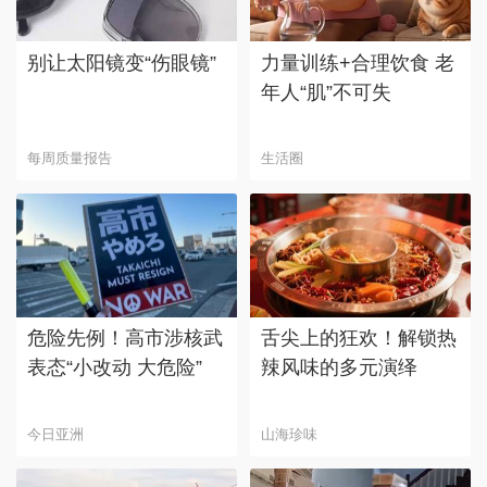
别让太阳镜变“伤眼镜”
力量训练+合理饮食 老
年人“肌”不可失
每周质量报告
生活圈
危险先例！高市涉核武
舌尖上的狂欢！解锁热
表态“小改动 大危险”
辣风味的多元演绎
今日亚洲
山海珍味