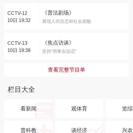
《普法剧场》
CCTV-12
10日 19:32
展现人间百态和社会面貌
《焦点访谈》
CCTV-13
10日 19:38
坚持“用事实说话”
查看完整节目单
栏目大全
看新闻
观体育
览综
普科教
谈经济
兴农