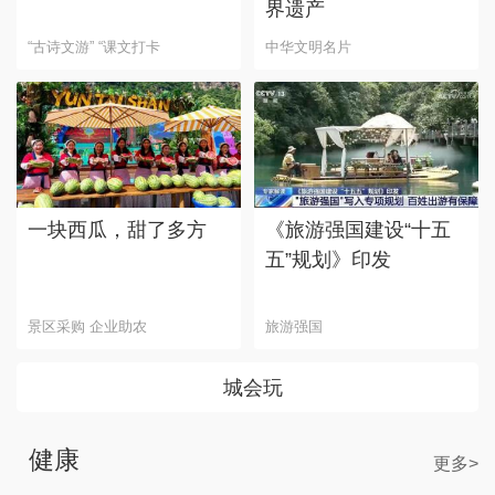
界遗产
“古诗文游” “课文打卡
中华文明名片
一块西瓜，甜了多方
《旅游强国建设“十五
五”规划》印发
景区采购 企业助农
旅游强国
城会玩
健康
更多>