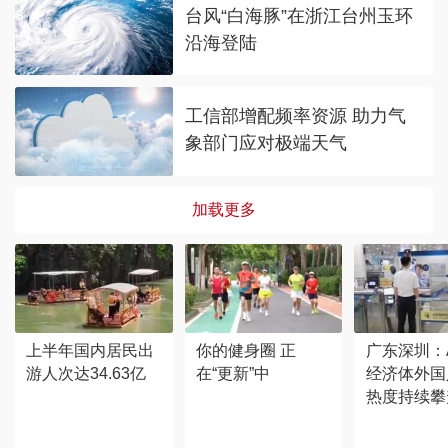
台风“白海豚”在浙江台州玉环
沿海登陆
工信部增配频率资源 助力气
象部门应对极端天气
加载更多
上半年国内居民出
你的健身圈 正
广东深圳：
游人次达34.63亿
在“更新”中
经济体外国
热度持续攀