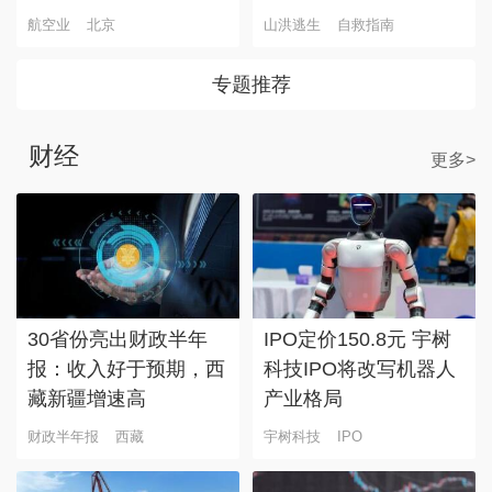
航空业
北京
山洪逃生
自救指南
专题推荐
财经
更多>
30省份亮出财政半年
IPO定价150.8元 宇树
报：收入好于预期，西
科技IPO将改写机器人
藏新疆增速高
产业格局
财政半年报
西藏
宇树科技
IPO