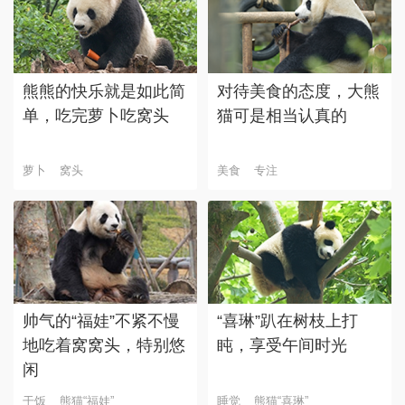
熊熊的快乐就是如此简
对待美食的态度，大熊
单，吃完萝卜吃窝头
猫可是相当认真的
萝卜
窝头
美食
专注
帅气的“福娃”不紧不慢
“喜琳”趴在树枝上打
地吃着窝窝头，特别悠
盹，享受午间时光
闲
干饭
熊猫“福娃”
睡觉
熊猫“喜琳”