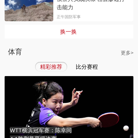
击能力
正午国防军事
换一换
体育
更多>
精彩推荐
比分赛程
WTT横滨冠军赛：陈幸同