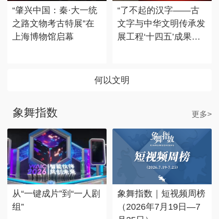
“肇兴中国：秦·大一统
“了不起的汉字——古
之路文物考古特展”在
文字与中华文明传承发
上海博物馆启幕
展工程‘十四五’成果
展”在国博展出
何以文明
象舞指数
更多>
从“一键成片”到“一人剧
象舞指数｜短视频周榜
组”
（2026年7月19日—7