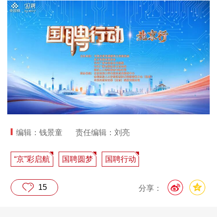
编辑：钱景童
责任编辑：刘亮
“京”彩启航
国聘圆梦
国聘行动
15
分享：