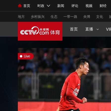
原创策划
CCTV5+
首页
时政
新闻
评论
视频
财经
人民领袖习近平
直播
海外频道
片库
iPanda
栏目大全
联播+
English
中国领导人
节目单
Монгол
听音
央视快评
微视频
习
生活体育大会
健康生活实验室
2025来跑新征
CCTV16
地方
乡村振兴
生态
一带一路
央博
文化
young视频
闪亮的你
王者女子赛
VIP高清
首页
直播
节目单
VI
总台春晚
网络春晚
共产党员网
秧纪录
新闻
国内
国际
评论
经济
军事
人民领袖习近平
联播+
热解读
天天学习
视频
小央视频
小央直播
直播中国
熊猫
现场
前线
比划
快看
蓝海中国
新兵
体育
直播
竞猜
2026年世界杯
2026
VIP会员
CCTV奥林匹克频道
生活体育大会