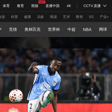
文化体育
体育
教育
熊猫
直播中国
4K
CCTV.直播
式妙语
主持人
下载央视影音
热解读
天天学习
程
大咖陪你看
文旅体育
体育产业发展
旅游
科普
健康
乐龄
阅读
艺术
数智
5G
产业+
足球道路
粤港澳大湾区赛车模拟器大奖赛
竞猜
奥林匹克
世界杯
中超
网球
P
NBA
纪录片网
国家大剧院
大型活动
科技
法治
文娱
人物
公益
图片
习式妙语
央视快评
央视网评
光华锐评
锋面
频道
VR/AR
4K专区
全景新闻
请入列
人生第一次
人生第二次
年冬奥会
CBA
NBA
中超
国足
国际足球
网球
综
体育江湖
文化体育
冰雪道路
足球道路