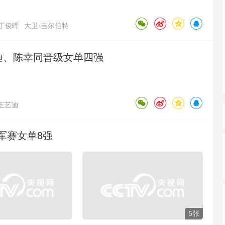
丁俊晖
大卫·吉尔伯特
艺迪、陈幸同晋级女单四强
王艺迪
冠军赛女单8强
5张