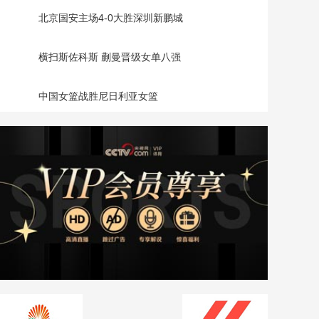
北京国安主场4-0大胜深圳新鹏城
横扫斯佐科斯 蒯曼晋级女单八强
中国女篮战胜尼日利亚女篮