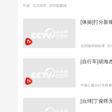
中超
北京国安
深圳新鹏城
[体操]打分新
全国蹦床锦标赛
比
[自行车]胡
中国公路自行车联赛
[台球]丁俊