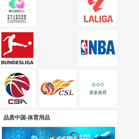
更多推荐
品质中国-体育用品