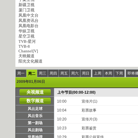
新疆卫视
厦门卫视
凤凰中文台
凤凰资讯台
凤凰电影台
华娱卫视
星空卫视
TVB-星河
TVB-8
Channel[V]
天映频道
阳光文化频道
周一
周三
周四
周五
周六
周日
上周
本周
下周
即将
周二
2009年01月06日
央视频道
上午节目(00:00-12:00)
数字频道
10:00
宣传片(1)
风云足球
10:04
彩票故事
风云音乐
10:20
宣传片(3)
第一剧场
10:23
彩票鉴赏
风云剧场
世界地理
10:29
彩票公益宣传