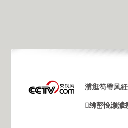
瀵逛笉璧凤紝
绋嶅悗灏濊