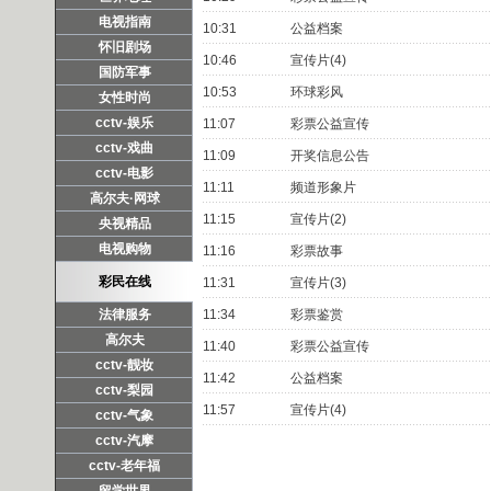
电视指南
10:31
公益档案
怀旧剧场
10:46
宣传片(4)
国防军事
10:53
环球彩风
女性时尚
cctv-娱乐
11:07
彩票公益宣传
cctv-戏曲
11:09
开奖信息公告
cctv-电影
11:11
频道形象片
高尔夫·网球
11:15
宣传片(2)
央视精品
电视购物
11:16
彩票故事
彩民在线
11:31
宣传片(3)
法律服务
11:34
彩票鉴赏
高尔夫
11:40
彩票公益宣传
cctv-靓妆
11:42
公益档案
cctv-梨园
11:57
宣传片(4)
cctv-气象
cctv-汽摩
cctv-老年福
留学世界