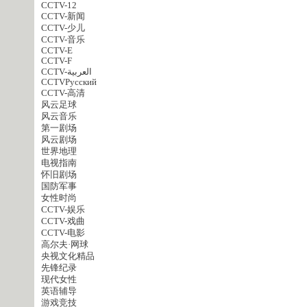
CCTV-12
CCTV-新闻
CCTV-少儿
CCTV-音乐
CCTV-E
CCTV-F
CCTV-العربية
CCTVPусский
CCTV-高清
风云足球
风云音乐
第一剧场
风云剧场
世界地理
电视指南
怀旧剧场
国防军事
女性时尚
CCTV-娱乐
CCTV-戏曲
CCTV-电影
高尔夫·网球
央视文化精品
先锋纪录
现代女性
英语辅导
游戏竞技