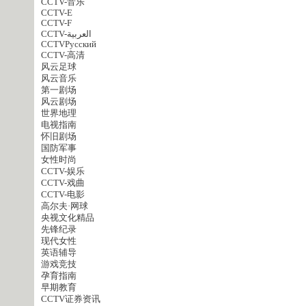
CCTV-音乐
CCTV-E
CCTV-F
CCTV-العربية
CCTVPусский
CCTV-高清
风云足球
风云音乐
第一剧场
风云剧场
世界地理
电视指南
怀旧剧场
国防军事
女性时尚
CCTV-娱乐
CCTV-戏曲
CCTV-电影
高尔夫·网球
央视文化精品
先锋纪录
现代女性
英语辅导
游戏竞技
孕育指南
早期教育
CCTV证券资讯