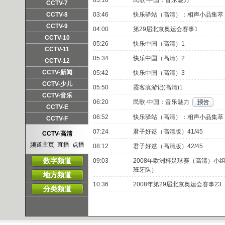
03:16
民歌·中国：音乐魅力
频道主页
直播
点播
CCTV-7
频道主页
直播
点播
CCTV-8
03:46
快乐驿站（高清）：相声小品集萃
频道主页
直播
点播
CCTV-9
04:00
第29届北京奥运会赛事1
频道主页
直播
点播
CCTV-10
05:26
快乐中国（高清）1
频道主页
直播
点播
CCTV-11
05:34
快乐中国（高清）2
频道主页
直播
点播
CCTV-12
频道主页
直播
点播
CCTV-新闻
05:42
快乐中国（高清）3
频道主页
直播
点播
CCTV-少儿
05:50
霞客滇游记(高清)1
频道主页
直播
点播
CCTV-音乐
06:20
民歌·中国：音乐魅力
频道主页
直播
点播
CCTV-E
06:52
快乐驿站（高清）：相声小品集萃
频道主页
直播
点播
CCTV-F
频道主页
直播
点播
07:24
君子好逑（高清版）41/45
CCTV-高清
频道主页
直播
点播
08:12
君子好逑（高清版）42/45
数字频道
09:03
2008年欧洲杯足球赛（高清）小
班牙队）
地方频道
10:36
2008年第29届北京奥运会赛事23
分类频道