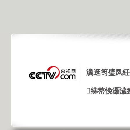
瀵逛笉璧凤紝
绋嶅悗灏濊