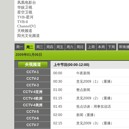
凤凰电影台
华娱卫视
星空卫视
TVB-星河
TVB-8
Channel[V]
天映频道
阳光文化频道
周一
周三
周四
周五
周六
周日
上周
本周
下周
即将
周二
2009年01月06日
央视频道
上午节目(00:00-12:00)
CCTV-1
00:00
午夜新闻
频道主页
直播
点播
CCTV-2
00:30
意见2009（1）（重播）
频道主页
直播
点播
CCTV-3
01:00
整点新闻
频道主页
直播
点播
CCTV-4亚洲
频道主页
直播
点播
01:15
意见2009（2）（重播）
CCTV-4欧洲
频道主页
直播
点播
CCTV-4美洲
01:45
焦点访谈：用事实说话
频道主页
直播
点播
CCTV-5
02:00
新闻（重播）
频道主页
直播
点播
CCTV-6
02:15
意见2009（3）（重播）
频道主页
直播
点播
CCTV-7