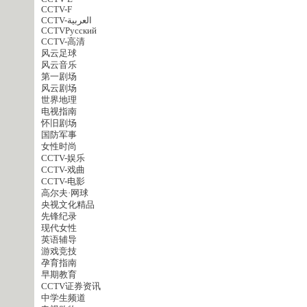
CCTV-F
CCTV-العربية
CCTVPусский
CCTV-高清
风云足球
风云音乐
第一剧场
风云剧场
世界地理
电视指南
怀旧剧场
国防军事
女性时尚
CCTV-娱乐
CCTV-戏曲
CCTV-电影
高尔夫·网球
央视文化精品
先锋纪录
现代女性
英语辅导
游戏竞技
孕育指南
早期教育
CCTV证券资讯
中学生频道