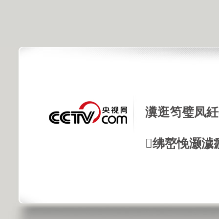
瀵逛笉璧凤紝
绋嶅悗灏濊