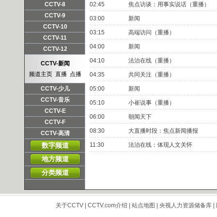
频道主页
直播
点播
CCTV-8
02:45
焦点访谈：用事实说话（重播）
频道主页
直播
点播
CCTV-9
03:00
新闻
频道主页
直播
点播
CCTV-10
03:15
高端访问（重播）
频道主页
直播
点播
CCTV-11
04:00
新闻
频道主页
直播
点播
CCTV-12
频道主页
直播
点播
04:10
法治在线（重播）
CCTV-新闻
频道主页
直播
点播
04:35
共同关注（重播）
CCTV-少儿
05:00
新闻
频道主页
直播
点播
CCTV-音乐
05:10
小崔说事（重播）
频道主页
直播
点播
CCTV-E
06:00
朝闻天下
频道主页
直播
点播
CCTV-F
08:30
大直播时段：焦点新闻播报
频道主页
直播
点播
CCTV-高清
频道主页
直播
点播
数字频道
11:30
法治在线：体现人文关怀
地方频道
分类频道
关于CCTV
|
CCTV.com介绍
|
站点地图
|
央视人力资源储备库
|