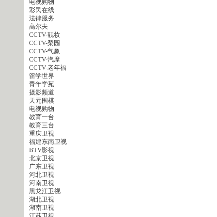
电视购物
彩民在线
法律服务
高尔夫
CCTV-靓妆
CCTV-梨园
CCTV-气象
CCTV-汽摩
CCTV-老年福
留学世界
青年学苑
摄影频道
天元围棋
电视购物
教育一台
教育三台
重庆卫视
福建东南卫视
BTV影视
北京卫视
广东卫视
河北卫视
河南卫视
黑龙江卫视
湖北卫视
湖南卫视
江苏卫视