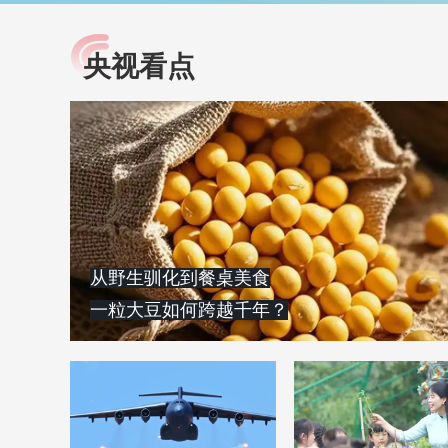
央视看点
小央视频
全民健康
央视网原创视频子品牌，
提高全民健康素养水
以更加贴近年轻人的视
助力“健康中国2030”
角，有趣、有料、有故事
略。央视网《全民健
的方式解读时代。
康》，向所有人分享
知识！
从野生驯化到餐桌美食
一粒大豆如何跨越千年？