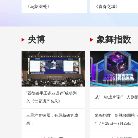
《乌蒙深处》
《青春之城》
央博
象舞指数
“景德镇手工瓷业遗存”成功列
从“一键成片”到“一人剧组
入《世界遗产名录》
三星堆青铜器，有最新研究成
象舞指数｜短视频周榜（2
果！
年7月19日—7月25日）