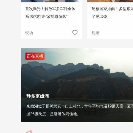
首次曝光！解放军多军种全体
硬核国家排面！多型东
系 模拟打击“敌航母编队”
罕见出镜
现场
现场
正在直播
静赏京娘湖
京娘湖位于邯郸武安市口上村北，常年平均气温19摄氏度，夏
温26摄氏度，是避暑休闲佳地。