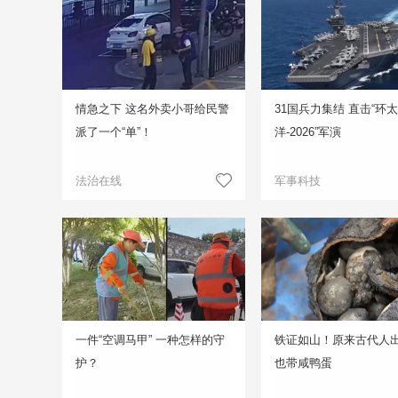
情急之下 这名外卖小哥给民警
31国兵力集结 直击“环
派了一个“单”！
洋-2026”军演
法治在线
军事科技
一件“空调马甲” 一种怎样的守
铁证如山！原来古代人
护？
也带咸鸭蛋