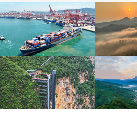
青岛港今年新辟16条国际航线
河北承德：金山
8月5日，“科伦坡”轮缓缓驶离山东港口青岛港前湾联
8月6日，河北承德，
合集装箱码头。
下，呈现出雄浑壮阔的