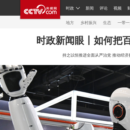
时政
新闻
评论
视频
人民领袖习近平
直播
繁体
片库
海外频道
栏目大全
联播+
iPanda
中国领
节目单
Engl
地方
乡村振兴
生态
一带一
时政新闻眼丨如何把
总台春晚
持之以恒推进全面从严治党 推动经济
新闻
人民领袖
视频
现场
体育
VIP会员