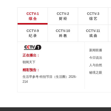
“空中校车”托举云端求学路
四川眉山：瓦屋
CCTV-1
CCTV-2
CCTV-3
二号悬崖电梯“扶摇梯”近日正式投运，将山乡学子单
瓦屋山雄浑平顶与峨眉
综 合
财 经
综 艺
程3个多小时的求学路缩减至30分钟。
熠生辉。
CCTV-9
CCTV-10
CCTV-11
纪 录
科 教
戏 曲
新闻联播
正在播出：
今日说法
朝闻天下
人与自然
精彩预告：
秘境之眼
生活早参考-特别节目（生活圈）2026-
214