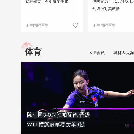
朝鲜谴责日本加速军事化
伊朗官员：“抵抗阵线”
动增强对美威慑
正午国防军事
正午国防军事
体育
VIP会员
奥林匹克
陈幸同3-0战胜帕瓦德 晋级
WTT横滨冠军赛女单8强