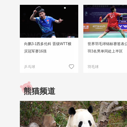
向鹏3-1西多伦科 晋级WTT横
世界羽毛球锦标赛签表公
滨冠军赛16强
羽3名男单同处上半区
乒乓球
羽毛球
熊猫频道