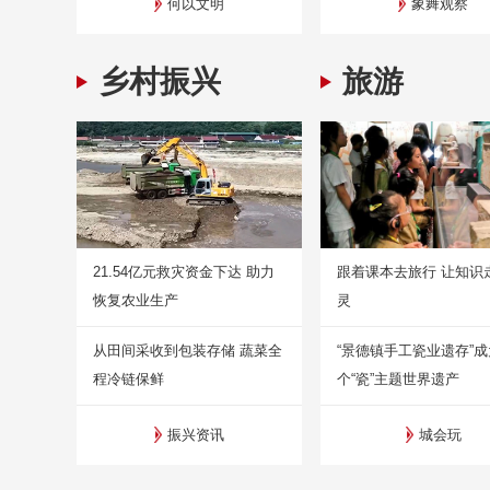
何以文明
象舞观察
乡村振兴
旅游
21.54亿元救灾资金下达 助力
跟着课本去旅行 让知识
恢复农业生产
灵
从田间采收到包装存储 蔬菜全
“景德镇手工瓷业遗存”
程冷链保鲜
个“瓷”主题世界遗产
振兴资讯
城会玩