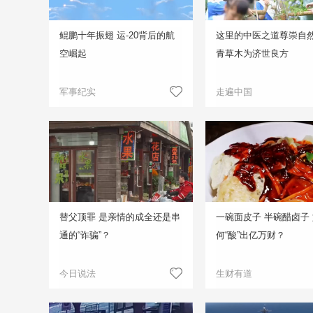
鲲鹏十年振翅 运-20背后的航
这里的中医之道尊崇自然
空崛起
青草木为济世良方
军事纪实
走遍中国
替父顶罪 是亲情的成全还是串
一碗面皮子 半碗醋卤子
通的“诈骗”？
何“酸”出亿万财？
今日说法
生财有道