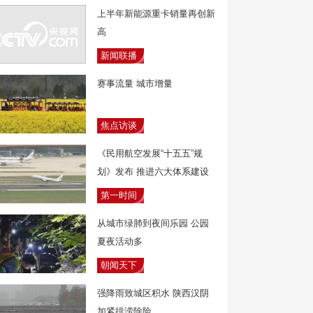
上半年新能源重卡销量再创新
高
新闻联播
赛事流量 城市增量
焦点访谈
《民用航空发展“十五五”规
划》发布 推进六大体系建设
第一时间
从城市绿肺到夜间乐园 公园
夏夜活动多
朝闻天下
强降雨致城区积水 陕西汉阴
加紧排涝除险