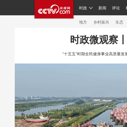
时政
新闻
评论
人民领袖习近平
直播
繁体
片库
海外频道
栏目大全
联播+
iPand
地方
乡村振兴
生态
时政微观察丨
总台春晚
网络春晚
共产党员网
秧纪
“十五五”时期全民健身事业高质量发展有
新闻
国内
国际
评论
经济
军事
人民领袖习近平
联播+
热解读
天天学
视频
小央视频
小央直播
直播中国
现场
前线
比划
快看
蓝海中国
体育
直播
竞猜
2026年世界杯
20
VIP会员
CCTV奥林匹克频道
生活体育大