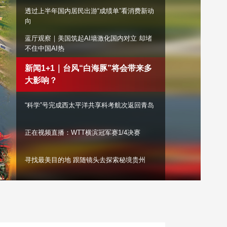
透过上半年国内居民出游“成绩单”看消费新动
艺术
汽车
数智
5G
产业+
向
时尚
天气
才艺
网展
央央好物
蓝厅观察｜美国筑起AI墙激化国内对立 却堵
不住中国AI热
新闻1+1｜台风“白海豚”将会带来多大影响？
“科学”号完成西太平洋共享科考航次
返回青岛
正在视频直播：WTT横滨冠军赛1/4决赛
寻找最美目的地 跟随镜头去探索秘境贵州