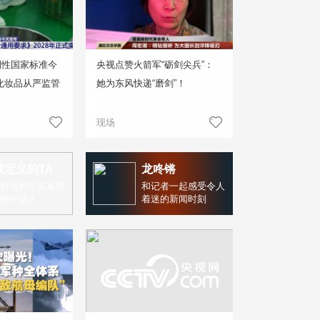
制性国家标准今
央视点赞火箭军“砺剑尖兵”：
化妆品从严监管
她为东风快递“磨剑”！
现场
被定义的TA
龙咚锵
对谈和纪实展现
和记者一起感受令人
的中国人
着迷的新闻时刻