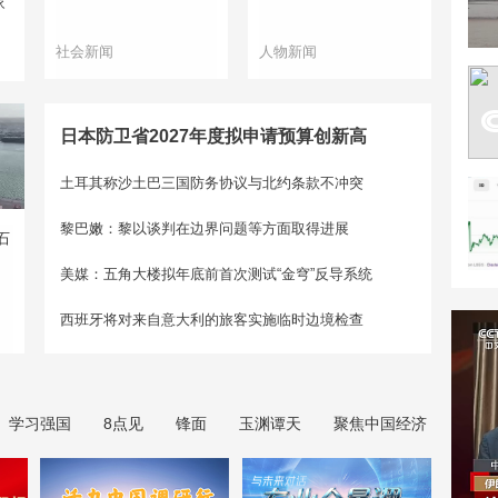
家
社会新闻
人物新闻
日本防卫省2027年度拟申请预算创新高
土耳其称沙土巴三国防务协议与北约条款不冲突
黎巴嫩：黎以谈判在边界问题等方面取得进展
石
美媒：五角大楼拟年底前首次测试“金穹”反导系统
西班牙将对来自意大利的旅客实施临时边境检查
学习强国
8点见
锋面
玉渊谭天
聚焦中国经济