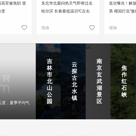
高官被免职 曾
东北华北最闷热天气即将过去
首次曝光！解
政变
哈尔滨 长春最低温10℃左右
系 模拟打击“敌
现场
现场
吉
南
云
林
京
焦
探
市
玄
作
古
北
武
红
北
山
湖
石
水
公
景
峡
镇
园
区
氏度，夏季平均气