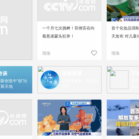
一个月七次挑衅！菲律宾在向
首个化妆品强
着悬崖蒙头狂奔！
天发布 对儿童
现场
现场
奇谈
望海观潮
不
新创造中“创”出
观全球趣事，察世间
通过
片新天地
百态
真实