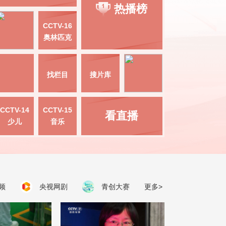
热播榜
CCTV-16
奥林匹克
找栏目
搜片库
CCTV-14
CCTV-15
看直播
少儿
音乐
频
央视网剧
青创大赛
更多>