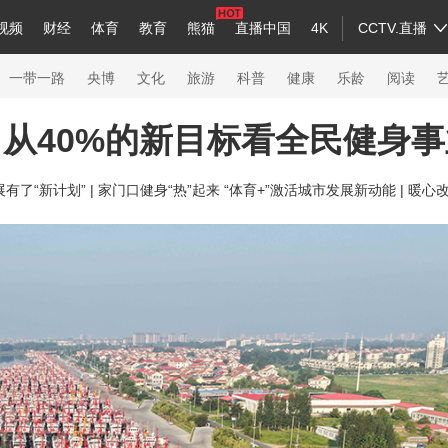
视频
财经
体育
教育
熊猫
直播中国
4K
CCTV.直播
a
中国领导人
节目单
English
听音
Монгол
央视快评
微视频
习式妙语
主持人
下载央视影音
热解读
天天学习
一带一路
央博
文化
旅游
科普
健康
乐龄
阅读
从40%的新目标看全民健身
录
纪录片网
国家大剧院
大型活动
了“新计划” |
家门口健身“热”起来 “体育+”激活城市发展新动能 |
暖心改
科技
法治
文娱
人物
公益
图片
习
习式妙语
央视快评
央视网评
光华锐评
锋面
熊猫频道
VR/AR
4K专区
全景新闻
新兵请入列
人生第一次
人生第二次
26年冬奥会
CBA
NBA
中超
国足
国际足球
网球
综合
会
体育江湖
文化体育
冰雪道路
足球道路