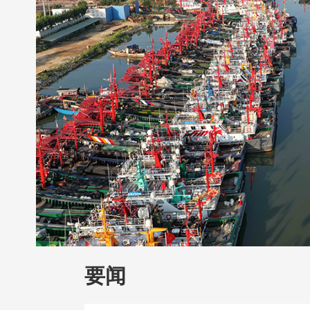
财经
教育
乡村振兴
生态环境
一带
大国智造
大国展会
大国保险
云顶对
CCTV.节目官网
直播
节目单
栏目
要闻