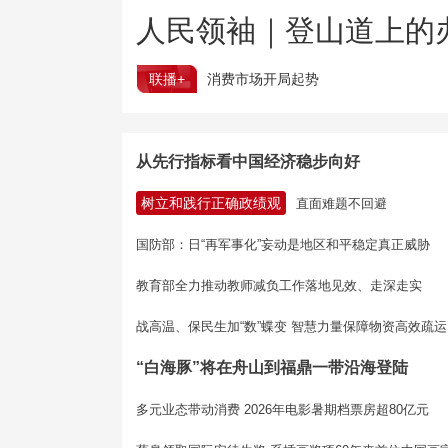
人民领袖｜登山道上的
联播+
消费市场开局起势
从先行指标看中国经济稳步向好
树立和践行正确政绩观
直面难题不回避
国防部：日“再军事化”妄动是地区和平稳定真正威胁
教育部全力推动教师减负工作落地见效、走深走实
战高温、保民生加“数”蝶变 智慧力量保障物资高效疏运
“白海豚”将在舟山到福鼎一带沿海登陆
多元业态带动消费 2026年电影暑期档票房超80亿元