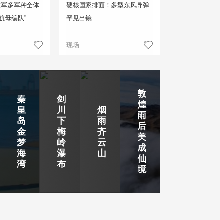
放军多军种全体
硬核国家排面！多型东风导弹
航母编队”
罕见出镜
现场
敦
秦
剑
煌
皇
川
烟
雨
岛
下
雨
后
金
梅
齐
美
梦
岭
云
成
海
瀑
山
仙
湾
布
境