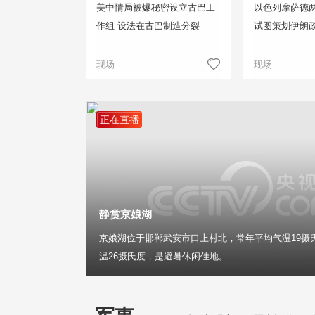
美中情局被爆秘密设立古巴工
以色列摩萨德两
作组 设法在古巴制造分裂
试图策划伊朗
现场
现场
正在直播
静赏京娘湖
京娘湖位于邯郸武安市口上村北，常年平均气温19摄
温26摄氏度，是避暑休闲佳地。