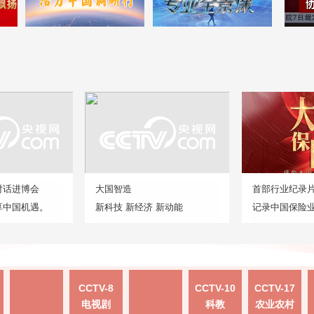
对话进博会
大国智造
首部行业纪录
享中国机遇。
新科技 新经济 新动能
记录中国保险
CCTV-8
CCTV-10
CCTV-17
电视剧
科教
农业农村