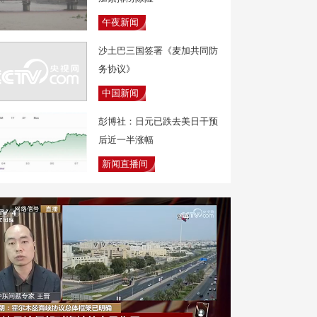
午夜新闻
沙土巴三国签署《麦加共同防
务协议》
中国新闻
彭博社：日元已跌去美日干预
后近一半涨幅
新闻直播间