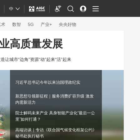
中
艺术
数智
5G
产业+
央央好物
事业高质量发展
造让城市“边角”资源“动”起来“活”起来
习近平总书记今年以来治国理政纪实
新思想引领新征程｜服务消费扩容升级 激发
内需新活力
院士解码未来产业 具身智能产业化“最后一公
里”如何打通？
体育
高端访谈｜专访《联合国气候变化框架公约》
秘书处执行秘书