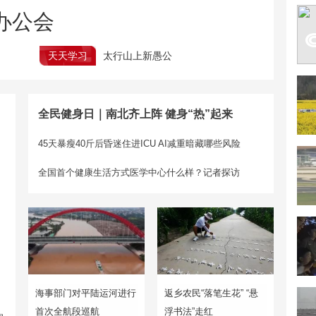
办公会
天天学习
太行山上新愚公
全民健身日｜南北齐上阵 健身“热”起来
45天暴瘦40斤后昏迷住进ICU AI减重暗藏哪些风险
全国首个健康生活方式医学中心什么样？记者探访
海事部门对平陆运河进行
返乡农民“落笔生花” “悬
首次全航段巡航
浮书法”走红