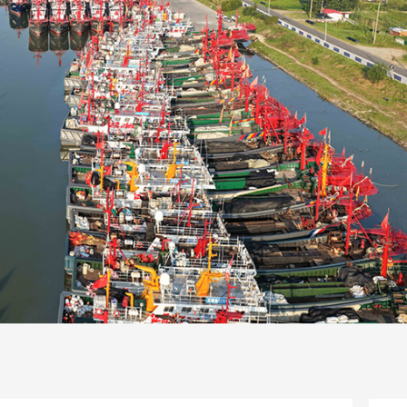
一路
央博
非遗
文化
旅游
科普
健康
乐龄
阅读
话
云起
超级工厂
智敬中国
全民健康
颜选攻略
海洋
片库
热播榜
总台企业白名单