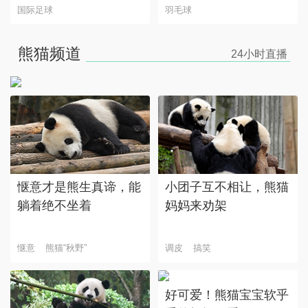
国际足球
羽毛球
【熊猫一刻】木架上安静
熊猫频道
24小时
直播
独处的“乔怡”
惬意才是熊生真谛，能
小团子互不相让，熊猫
躺着绝不坐着
妈妈来劝架
惬意
熊猫“秋野”
调皮
搞笑
好可爱！熊猫宝宝软乎