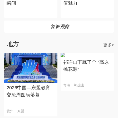
瞬间
值魅力
象舞观察
地方
更多>
祁连山下藏了个 “高原
桃花源”
青海
祁连山
2026中国—东盟教育
交流周圆满落幕
贵州
东盟