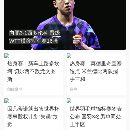
向鹏3-1西多伦科 晋级
WTT横滨冠军赛16强
热身赛：新车上路多坎
热身赛：莫德里奇直塞
坷 切尔西不敌尤文图
造点 米兰德比两队握
斯
手言和
国际足球
意甲
因凡蒂诺就出售世界杯
世界羽毛球锦标赛签表
赛事股权计划“失误”致
公布 国羽3名男单同处
歉
上半区