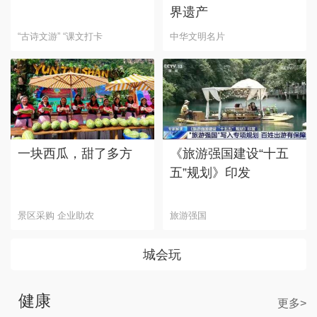
界遗产
“古诗文游” “课文打卡
中华文明名片
一块西瓜，甜了多方
《旅游强国建设“十五
五”规划》印发
景区采购 企业助农
旅游强国
城会玩
健康
更多>