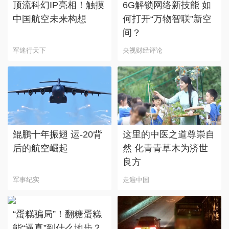
顶流科幻IP亮相！触摸
6G解锁网络新技能 如
中国航空未来构想
何打开“万物智联”新空
间？
军迷行天下
央视财经评论
鲲鹏十年振翅 运-20背
这里的中医之道尊崇自
后的航空崛起
然 化青青草木为济世
良方
军事纪实
走遍中国
“蛋糕骗局”！翻糖蛋糕
能“逼真”到什么地步？