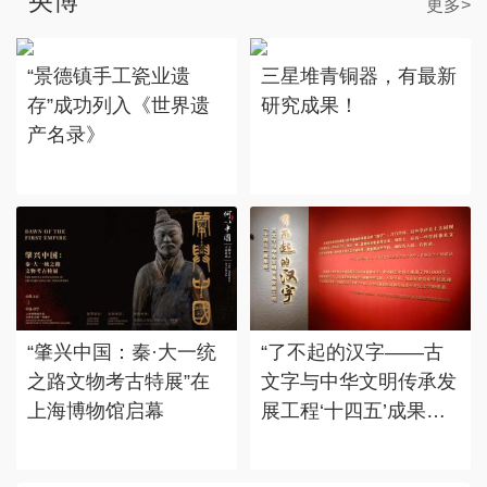
央博
更多>
“景德镇手工瓷业遗
三星堆青铜器，有最新
存”成功列入《世界遗
研究成果！
产名录》
“肇兴中国：秦·大一统
“了不起的汉字——古
之路文物考古特展”在
文字与中华文明传承发
上海博物馆启幕
展工程‘十四五’成果
展”在国博展出