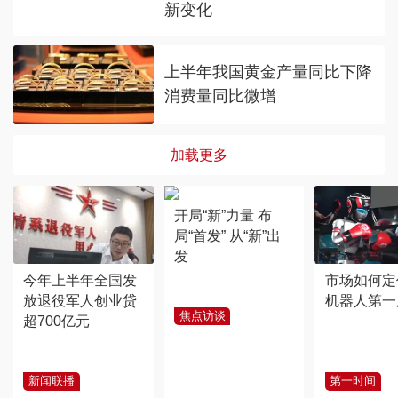
新变化
上半年我国黄金产量同比下降
消费量同比微增
加载更多
开局“新”力量 布
局“首发” 从“新”出
发
今年上半年全国发
市场如何定
放退役军人创业贷
机器人第一
焦点访谈
超700亿元
新闻联播
第一时间