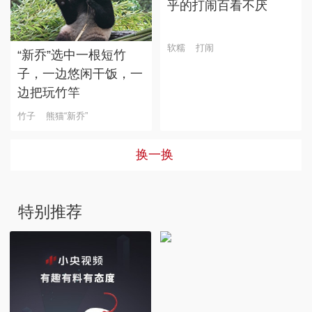
乎的打闹百看不厌
软糯
打闹
“新乔”选中一根短竹
子，一边悠闲干饭，一
边把玩竹竿
竹子
熊猫“新乔”
换一换
特别推荐