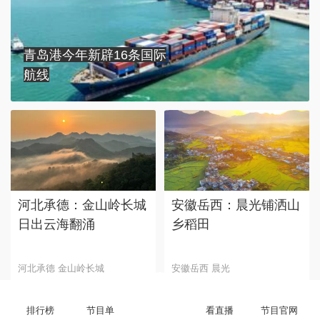
青岛港今年新辟16条国际
航线
河北承德：金山岭长城
安徽岳西：晨光铺洒山
日出云海翻涌
乡稻田
河北承德 金山岭长城
安徽岳西 晨光
换一换
排行榜
节目单
看直播
节目官网