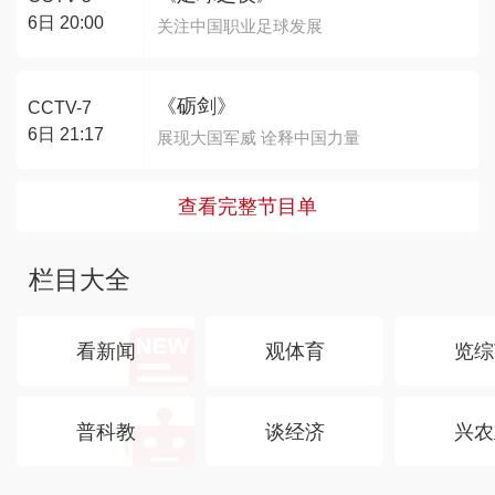
6日 20:00
关注中国职业足球发展
《砺剑》
CCTV-7
6日 21:17
展现大国军威 诠释中国力量
查看完整节目单
栏目大全
看新闻
观体育
览综
普科教
谈经济
兴农