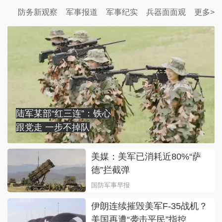
防务新观察
军事报道
军事纪实
兵器面面观
更多>
陆军某部“红三连”：铁心
跟党走 一步不掉队
美媒：美军已消耗近80%“萨
德”拦截弹
国防军事早报
伊朗连续摧毁美军F-35战机？
美国再遭“袭击平民”指控