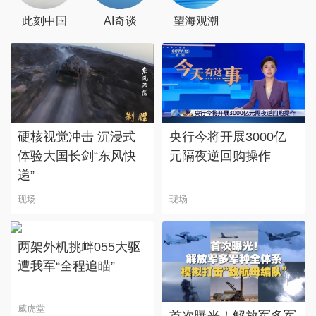
此刻中国
AI奇谈
望海观潮
硬核视觉冲击 沉浸式
央行今将开展3000亿
体验大国长剑“东风快
元隔夜逆回购操作
递”
现场
现场
两架外机挑衅055大驱
遭我军“全程追瞄”
威虎堂
首次曝光！解放军多军