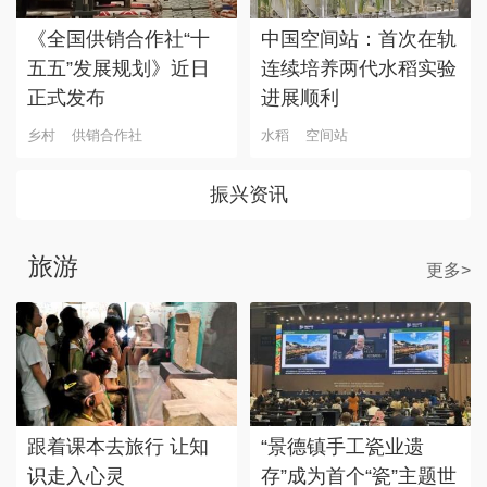
《全国供销合作社“十
中国空间站：首次在轨
五五”发展规划》近日
连续培养两代水稻实验
正式发布
进展顺利
乡村
供销合作社
水稻
空间站
振兴资讯
旅游
更多>
跟着课本去旅行 让知
“景德镇手工瓷业遗
识走入心灵
存”成为首个“瓷”主题世