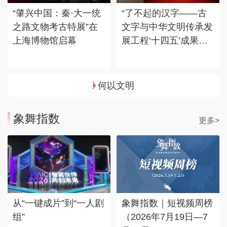
“肇兴中国：秦·大一统
“了不起的汉字——古
之路文物考古特展”在
文字与中华文明传承发
上海博物馆启幕
展工程‘十四五’成果
展”在国博展出
何以文明
象舞指数
更多>
从“一键成片”到“一人剧
象舞指数｜短视频周榜
组”
（2026年7月19日—7