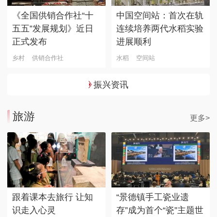
《全国供销合作社“十
中国空间站：首次在轨
五五”发展规划》近日
连续培养两代水稻实验
正式发布
进展顺利
乡村
供销合作社
水稻
空间站
振兴资讯
旅游
更多>
跟着课本去旅行 让知
“景德镇手工瓷业遗
识走入心灵
存”成为首个“瓷”主题世