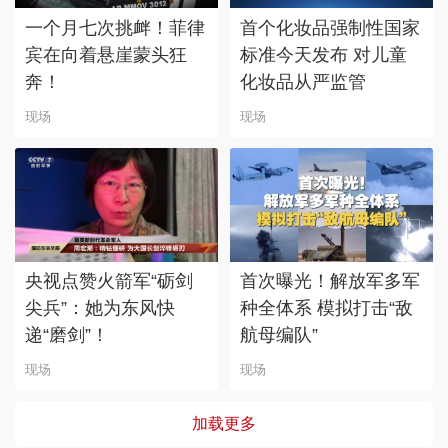
一个月七次挑衅！菲律
首个化妆品强制性国家
宾在向着悬崖蒙头狂
标准今天发布 对儿童
奔！
化妆品从严监管
现场
现场
央视点赞火箭军“砺剑
首次曝光！解放军多军
尖兵”：她为东风快
种全体系 模拟打击“敌
递“磨剑”！
航母编队”
现场
现场
加载更多