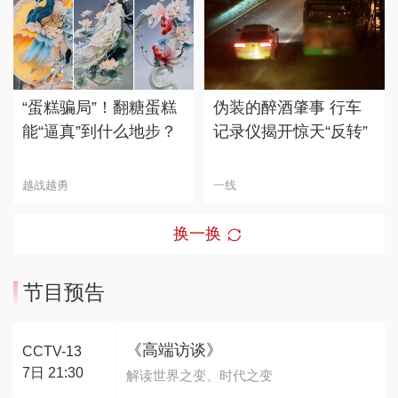
“蛋糕骗局”！翻糖蛋糕
伪装的醉酒肇事 行车
能“逼真”到什么地步？
记录仪揭开惊天“反转”
越战越勇
一线
换一换
节目预告
《高端访谈》
CCTV-13
7日 21:30
解读世界之变、时代之变