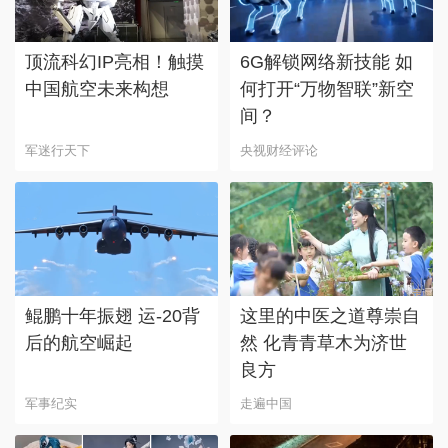
顶流科幻IP亮相！触摸
6G解锁网络新技能 如
中国航空未来构想
何打开“万物智联”新空
间？
军迷行天下
央视财经评论
鲲鹏十年振翅 运-20背
这里的中医之道尊崇自
后的航空崛起
然 化青青草木为济世
良方
军事纪实
走遍中国