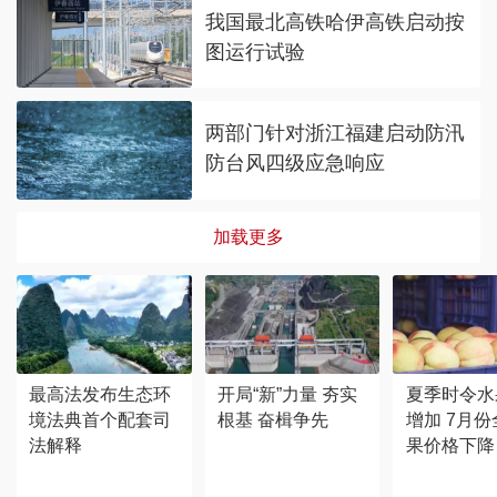
我国最北高铁哈伊高铁启动按
图运行试验
两部门针对浙江福建启动防汛
防台风四级应急响应
加载更多
最高法发布生态环
开局“新”力量 夯实
夏季时令水
境法典首个配套司
根基 奋楫争先
增加 7月
法解释
果价格下降