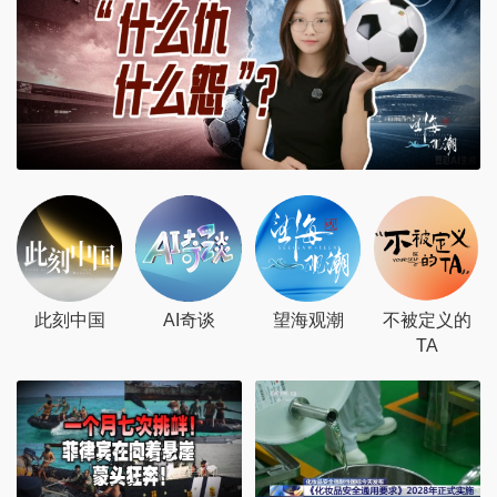
此刻中国
AI奇谈
望海观潮
不被定义的
TA