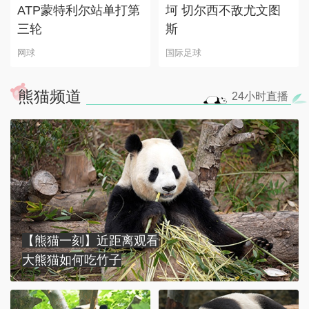
ATP蒙特利尔站单打第
坷 切尔西不敌尤文图
三轮
斯
网球
国际足球
熊猫频道
24小时
直播
【熊猫一刻】近距离观看
大熊猫如何吃竹子