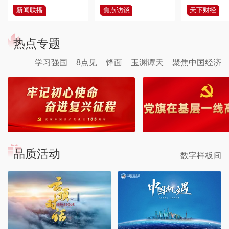
新闻联播
焦点访谈
天下财经
热点专题
学习强国
8点见
锋面
玉渊谭天
聚焦中国经济
品质活动
数字样板间