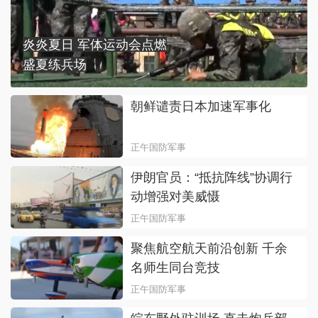
炎炎夏日 军体运动会点燃
盛夏练兵场
朝鲜谴责日本加速军事化
正午国防军事
伊朗官员：“抵抗阵线”协调行
动增强对美威慑
正午国防军事
聚焦航空航天前沿创新 千余
名师生同台竞技
正午国防军事