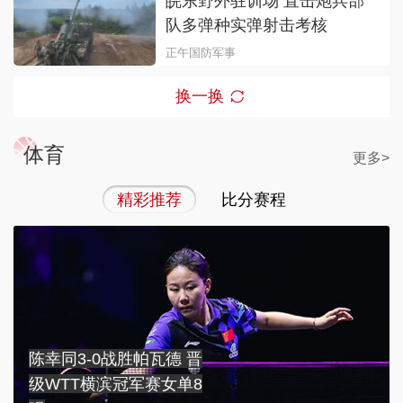
皖东野外驻训场 直击炮兵部
队多弹种实弹射击考核
正午国防军事
换一换
体育
更多>
精彩推荐
比分赛程
陈幸同3-0战胜帕瓦德 晋
级WTT横滨冠军赛女单8