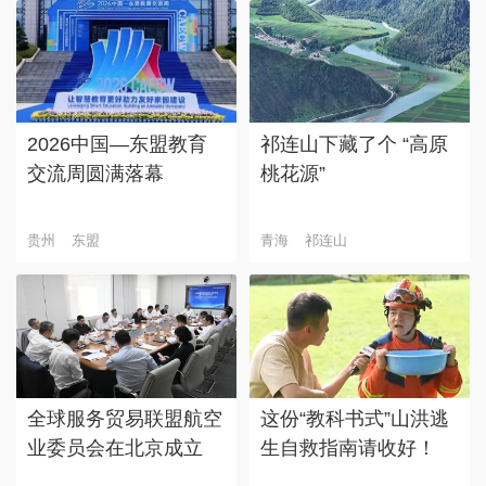
2026中国—东盟教育
祁连山下藏了个 “高原
交流周圆满落幕
桃花源”
贵州
东盟
青海
祁连山
全球服务贸易联盟航空
这份“教科书式”山洪逃
业委员会在北京成立
生自救指南请收好！