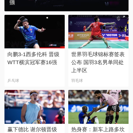
强
向鹏3-1西多伦科 晋级
世界羽毛球锦标赛签表
WTT横滨冠军赛16强
公布 国羽3名男单同处
上半区
乒乓球
羽毛球
赢下德比 谢尔顿晋级
热身赛：新车上路多坎