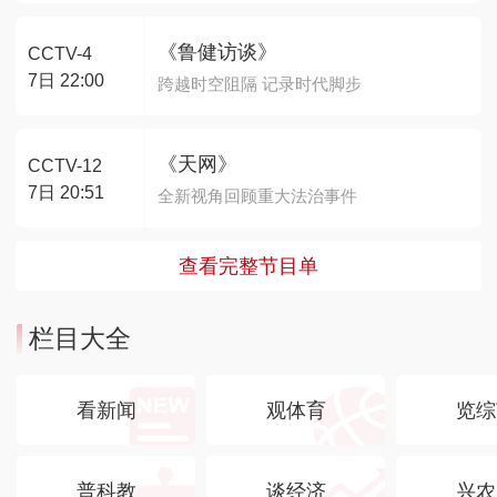
《鲁健访谈》
CCTV-4
7日 22:00
跨越时空阻隔 记录时代脚步
《天网》
CCTV-12
7日 20:51
全新视角回顾重大法治事件
查看完整节目单
栏目大全
看新闻
观体育
览综
普科教
谈经济
兴农