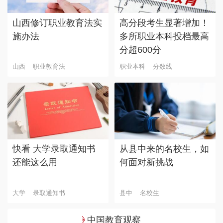
山西修订职业教育法实
高分段考生显著增加！
施办法
多所职业本科投档最高
分超600分
山西
职业教育法
职业本科
分数线
快看 大学录取通知书
从县中来的名校生，如
还能这么用
何面对新挑战
大学
录取通知书
县中
名校生
中国教育观察