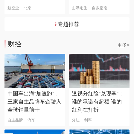
航空业
北京
山洪逃生
自救指南
专题推荐
财经
更多>
中国车出海“加速跑”，
透视分红险“兑现季”：
三家自主品牌车企驶入
谁的承诺有超额 谁的
全球销量前十
红利在打折
自主品牌
汽车
分红
利率