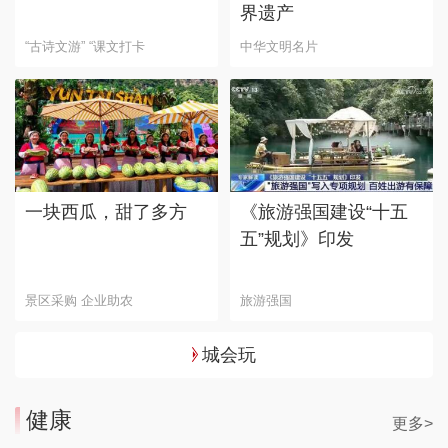
界遗产
“古诗文游” “课文打卡
中华文明名片
一块西瓜，甜了多方
《旅游强国建设“十五
五”规划》印发
景区采购 企业助农
旅游强国
城会玩
健康
更多>