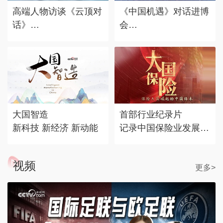
高端人物访谈《云顶对
《中国机遇》对话进博
话》
会
对话时代标志 记录思
赴东方之约，享中国机
考丰度
遇。
大国智造
首部行业纪录片
新科技 新经济 新动能
记录中国保险业发展历
程
视频
更多>