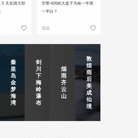
 5 天全国大部
空警-600的大盘子为啥一半黑
热
一半白？
现场
敦
秦
剑
煌
皇
川
烟
雨
岛
下
雨
后
金
梅
齐
美
梦
岭
云
成
海
瀑
山
仙
湾
布
境