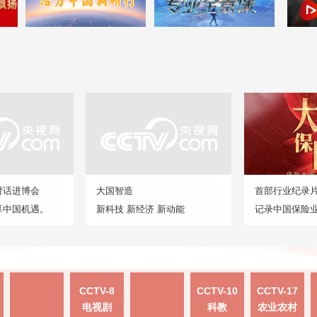
对话进博会
大国智造
首部行业纪录
享中国机遇。
新科技 新经济 新动能
记录中国保险
CCTV-8
CCTV-10
CCTV-17
电视剧
科教
农业农村