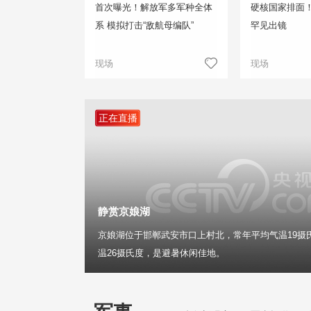
首次曝光！解放军多军种全体
硬核国家排面
系 模拟打击“敌航母编队”
罕见出镜
现场
现场
正在直播
静赏京娘湖
京娘湖位于邯郸武安市口上村北，常年平均气温19摄
温26摄氏度，是避暑休闲佳地。