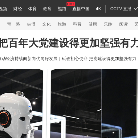
视频
财经
体育
教育
熊猫
直播中国
4K
CCTV.直播
a
中国领导人
节目单
English
听音
Монгол
央视快评
微视频
习式妙语
主持人
下载央视影音
热解读
天天学习
一带一路
央博
文化
旅游
科普
健康
乐龄
阅读
把百年大党建设得更加坚强有
录
纪录片网
国家大剧院
大型活动
推动经济持续向新向优向好发展｜
砥砺初心使命 把党建设得更加坚强有力
科技
法治
文娱
人物
公益
图片
习
习式妙语
央视快评
央视网评
光华锐评
锋面
熊猫频道
VR/AR
4K专区
全景新闻
新兵请入列
人生第一次
人生第二次
26年冬奥会
CBA
NBA
中超
国足
国际足球
网球
综合
会
体育江湖
文化体育
冰雪道路
足球道路