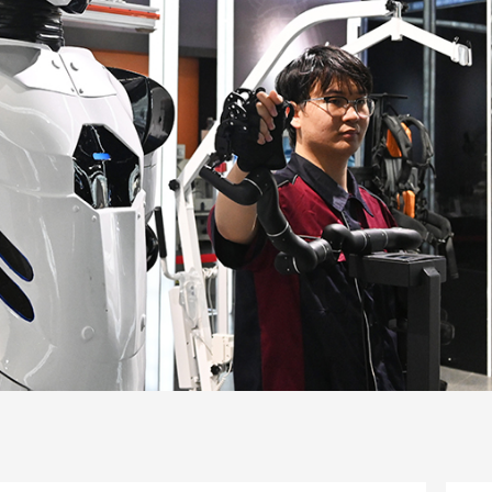
一路
央博
非遗
文化
旅游
科普
健康
乐龄
阅读
话
云起
超级工厂
智敬中国
全民健康
颜选攻略
海洋
片库
热播榜
总台企业白名单