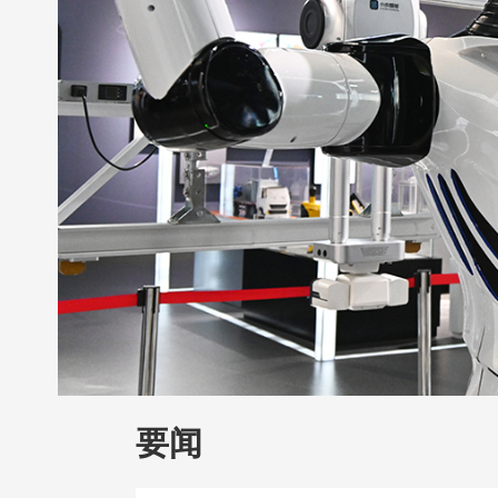
财经
教育
乡村振兴
生态环境
一带
大国智造
大国展会
大国保险
云顶对
CCTV.节目官网
直播
节目单
栏目
要闻