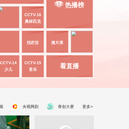
热播榜
CCTV-16
奥林匹克
找栏目
搜片库
CCTV-14
CCTV-15
看直播
少儿
音乐
频
央视网剧
青创大赛
更多>