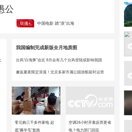
愚公
联播+
中国电影 踏“浪”出海
我国编制完成新版全月地质图
化
台风“白海豚”迫近 8月会有几个台风登陆或影响我国
邂逅夏夜限定浪漫！北京多家市属公园游船延时运营
零元购三千多件家电 起
空调24小时开着反而更省
底“薅羊毛”套路
电？电力部门回应