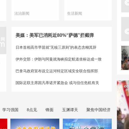
法治新闻
生活新闻
美媒：美军已消耗近80%“萨德”拦截弹
日本首相高市早苗就“无核三原则”的表态含糊其辞
伊外交部：伊朗与阿曼就海峡拟定航道坐标达成一致
假
巴拿马政府宣布设立运河特定区域安全联合指挥部
国际足联主席因凡蒂诺开紧急会 或与信任危机有关
学习强国
8点见
锋面
玉渊谭天
聚焦中国经济