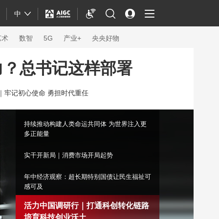
中
艺术
数智
5G
产业+
央央好物
力？总书记这样部署
｜
牢记初心使命 勇担时代重任
持续推动构建人类命运共同体 为世界注入更
多正能量
实干开新局｜消费市场开局起势
年中经济观察：超长期特别国债让民生福祉可
感可及
体育
活力中国调研行｜打通科创转化链路
培育科技创业沃土