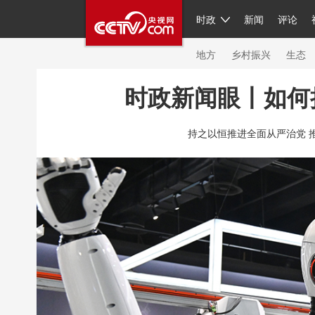
时政
新闻
评论
人民领袖习近平
直播
繁体
片库
海外频道
栏目大全
联播+
iPand
地方
乡村振兴
生态
时政新闻眼丨如何
总台春晚
网络春晚
共产党员网
秧纪
持之以恒推进全面从严治党 
新闻
国内
国际
评论
经济
军事
人民领袖习近平
联播+
热解读
天天学
视频
小央视频
小央直播
直播中国
现场
前线
比划
快看
蓝海中国
体育
直播
竞猜
2026年世界杯
20
VIP会员
CCTV奥林匹克频道
生活体育大