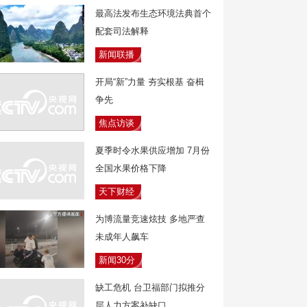
最高法发布生态环境法典首个
配套司法解释
新闻联播
开局“新”力量 夯实根基 奋楫
争先
焦点访谈
夏季时令水果供应增加 7月份
全国水果价格下降
天下财经
为博流量竞速炫技 多地严查
未成年人飙车
新闻30分
缺工危机 台卫福部门拟推分
层人力方案补缺口