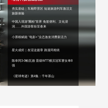
艺术
汽车
数智
5G
产业+
夯实基础｜车厢即景区 短途旅游列车激活文
旅新体验
时尚
天气
才艺
网展
央央好物
中国入境游“圈粉”世界 免签便利、文化浸
润……外国游客纷至沓来
小票根赋能 “电影+”业态激发消费新活力
星火成炬｜友谊这篇章 路漫同相依
陈幸同3-0帕瓦德 晋级WTT横滨冠军赛女单8
强
《星球奇迹》第4集：千年茶山