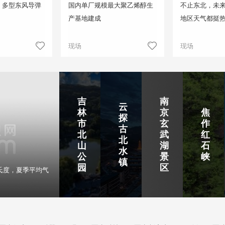
！多型东风导弹
国内单厂规模最大聚乙烯醇生
不止东北，未来
产基地建成
地区天气都挺
现场
现场
吉
南
云
林
京
焦
探
市
玄
作
古
北
武
红
北
山
湖
石
水
公
景
峡
镇
园
区
氏度，夏季平均气