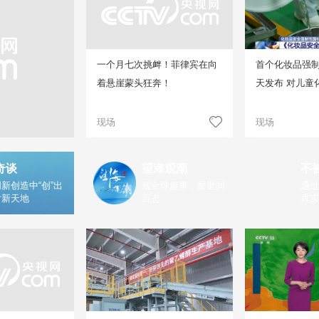
一个月七次挑衅！菲律宾在向
首个化妆品强
着悬崖蒙头狂奔！
天发布 对儿童
现场
现场
奇谈
望海观潮
不
新创造中“创”出
观全球趣事，察世间
通过
片新天地
百态
真实