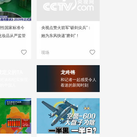
制性国家标准今
央视点赞火箭军“砺剑尖兵”：
化妆品从严监管
她为东风快递“磨剑”！
现场
被定义的TA
龙咚锵
对谈和纪实展现
和记者一起感受令人
的中国人
着迷的新闻时刻