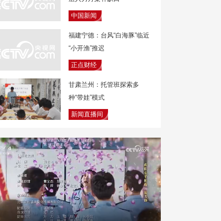
中国新闻
福建宁德：台风“白海豚”临近
“小开渔”推迟
正点财经
甘肃兰州：托管班探索多
种“带娃”模式
新闻直播间