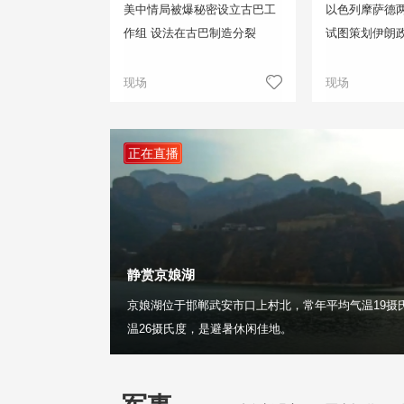
美中情局被爆秘密设立古巴工
以色列摩萨德两
作组 设法在古巴制造分裂
试图策划伊朗
现场
现场
正在直播
静赏京娘湖
京娘湖位于邯郸武安市口上村北，常年平均气温19摄
温26摄氏度，是避暑休闲佳地。