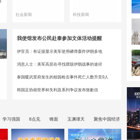
码
社会新闻
科技新闻
我使馆发布公民赴泰参加文体活动提醒
伊官员：有证据显示美军使用磷弹轰炸伊朗多地
消息人士：美军高层在寻找摆脱伊朗战事的途径
兹
泰国暖武里府发生的校园枪击事件死亡人数升至9人
韩国足协就世界杯失利及系列争议发布致歉信
学习强国
8点见
锋面
玉渊谭天
聚焦中国经济