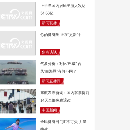
上半年国内居民出游人次达
34.63亿
新闻联播
你的健身圈 正在“更新”中
焦点访谈
气象分析：对比“巴威” 台
风“白海豚”有何不同？
新闻直播间
东航发布新规：国内客票提前
14天全部免费退改
中国新闻
全民健身日 “肌”不可失 力量
挑战