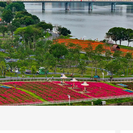
一路
央博
非遗
文化
旅游
科普
健康
乐龄
阅读
话
云起
超级工厂
智敬中国
全民健康
颜选攻略
海洋
片库
热播榜
总台企业白名单