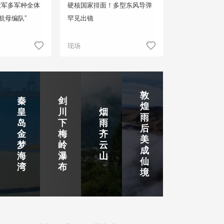
放军多军种全体
硬核国家排面！多型东风导弹
航母编队”
罕见出镜
现场
敦
秦
剑
煌
皇
川
烟
雨
岛
下
雨
后
金
梅
齐
美
梦
岭
云
成
海
瀑
山
仙
湾
布
境