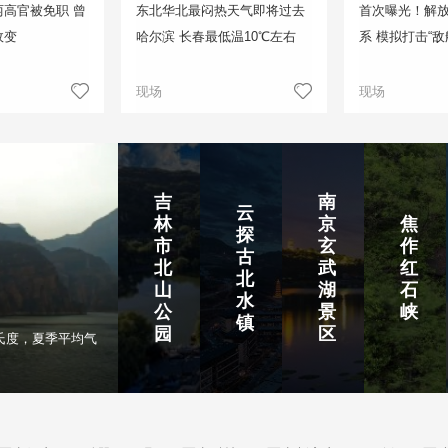
高官被免职 曾
东北华北最闷热天气即将过去
首次曝光！解
政变
哈尔滨 长春最低温10℃左右
系 模拟打击“敌
现场
现场
吉
南
云
林
京
焦
探
市
玄
作
古
北
武
红
北
山
湖
石
水
公
景
峡
镇
园
区
氏度，夏季平均气