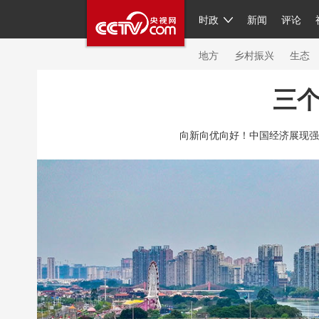
时政
新闻
评论
人民领袖习近平
直播
繁体
片库
海外频道
栏目大全
联播+
iPand
地方
乡村振兴
生态
三个
总台春晚
网络春晚
共产党员网
秧纪
向新向优向好！中国经济展现强
新闻
国内
国际
评论
经济
军事
人民领袖习近平
联播+
热解读
天天学
视频
小央视频
小央直播
直播中国
现场
前线
比划
快看
蓝海中国
体育
直播
竞猜
2026年世界杯
20
VIP会员
CCTV奥林匹克频道
生活体育大