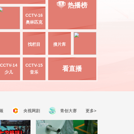
热播榜
CCTV-16
奥林匹克
找栏目
搜片库
CCTV-14
CCTV-15
看直播
少儿
音乐
频
央视网剧
青创大赛
更多>