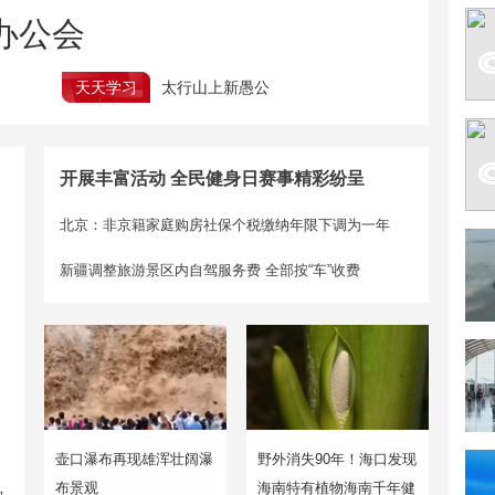
办公会
天天学习
太行山上新愚公
开展丰富活动 全民健身日赛事精彩纷呈
北京：非京籍家庭购房社保个税缴纳年限下调为一年
新疆调整旅游景区内自驾服务费 全部按“车”收费
壶口瀑布再现雄浑壮阔瀑
野外消失90年！海口发现
布景观
海南特有植物海南千年健