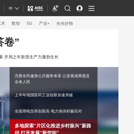
中
艺术
数智
5G
产业+
央央好物
答卷”
力量 开局之年新质生产力蓬勃生长
完善全民健身公共服务体系 让发展成果惠及
全体人民
上半年我国医药工业创新加速突破
全国用电负荷创新高 电力保供积极应对
体育
多地探索“片区化推进乡村振兴”新路径 打开发
展“新空间”