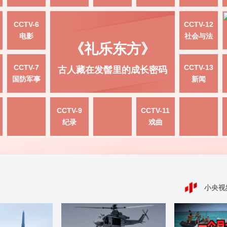
CCTV-6
CCTV-12
电影
社会与法
《礼乐东方》
CCTV-7
CCTV-13
古人藏在发髻里的成长密码
国防军事
新闻
CCTV-9
CCTV-11
纪录
戏曲
小央视