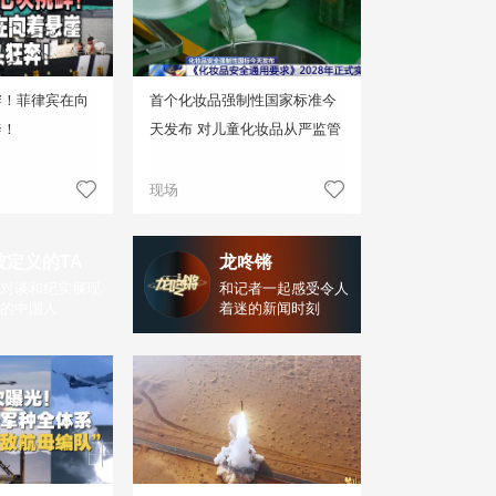
衅！菲律宾在向
首个化妆品强制性国家标准今
奔！
天发布 对儿童化妆品从严监管
现场
被定义的TA
龙咚锵
对谈和纪实展现
和记者一起感受令人
的中国人
着迷的新闻时刻