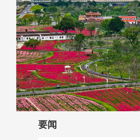
财经
教育
乡村振兴
生态环境
一带
大国智造
大国展会
大国保险
云顶对
CCTV.节目官网
直播
节目单
栏目
要闻