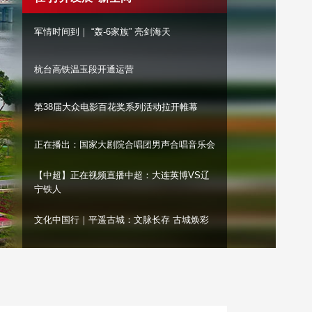
艺术
汽车
数智
5G
产业+
军情时间到｜ “轰-6家族” 亮剑海天
时尚
天气
才艺
网展
央央好物
杭台高铁温玉段开通运营
第38届大众电影百花奖系列活动拉开帷幕
正在播出：国家大剧院合唱团男声合唱音乐会
【中超】正在视频直播中超：大连英博VS辽
宁铁人
文化中国行｜平遥古城：文脉长存 古城焕彩