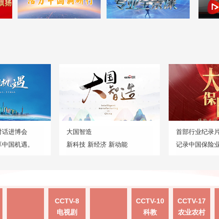
对话进博会
大国智造
首部行业纪录
享中国机遇。
新科技 新经济 新动能
记录中国保险
CCTV-8
CCTV-10
CCTV-17
电视剧
科教
农业农村