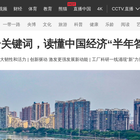
视频
财经
体育
教育
熊猫
直播中国
4K
CCTV.直播
a
中国领导人
节目单
English
听音
Монгол
央视快评
微视频
习式妙语
主持人
下载央视影音
热解读
天天学习
一带一路
央博
文化
旅游
科普
健康
乐龄
阅读
关键词，读懂中国经济“半年
录
纪录片网
国家大剧院
大型活动
大韧性和活力 |
创新驱动 激发更强发展新动能 |
工厂科研一线涌现“新”
科技
法治
文娱
人物
公益
图片
习
习式妙语
央视快评
央视网评
光华锐评
锋面
熊猫频道
VR/AR
4K专区
全景新闻
新兵请入列
人生第一次
人生第二次
26年冬奥会
CBA
NBA
中超
国足
国际足球
网球
综合
会
体育江湖
文化体育
冰雪道路
足球道路