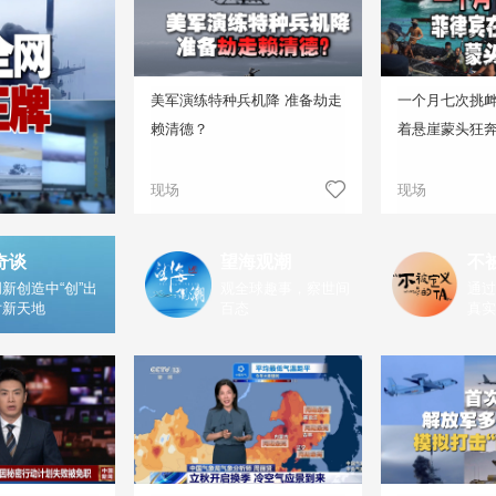
美军演练特种兵机降 准备劫走
一个月七次挑
赖清德？
着悬崖蒙头狂
现场
现场
奇谈
望海观潮
不
新创造中“创”出
观全球趣事，察世间
通过
片新天地
百态
真实