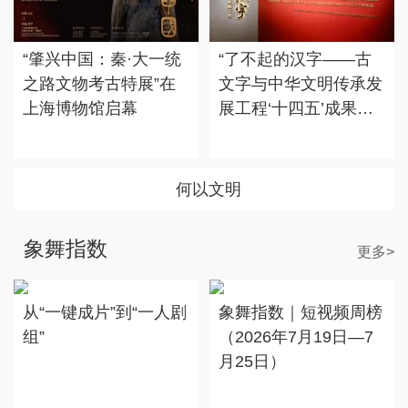
“肇兴中国：秦·大一统
“了不起的汉字——古
之路文物考古特展”在
文字与中华文明传承发
上海博物馆启幕
展工程‘十四五’成果
展”在国博展出
何以文明
象舞指数
更多>
从“一键成片”到“一人剧
象舞指数｜短视频周榜
组”
（2026年7月19日—7
月25日）