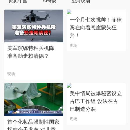
此刻中国
AI奇谈
望海观潮
一个月七次挑衅！菲律
宾在向着悬崖蒙头狂
奔！
现场
美军演练特种兵机降
准备劫走赖清德？
现场
美中情局被爆秘密设立
古巴工作组 设法在古
巴制造分裂
现场
首个化妆品强制性国家
标准今天发布 对儿童