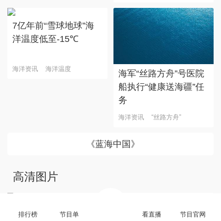
7亿年前“雪球地球”海
洋温度低至-15℃
海洋资讯
海洋温度
海军“丝路方舟”号医院
船执行“健康送海疆”任
务
海洋资讯
“丝路方舟”
《蓝海中国》
“大地指纹”奏响夏夜文旅
高清图片
乐章
排行榜
节目单
看直播
节目官网