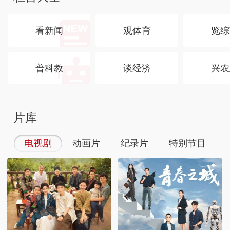
看新闻
观体育
览综
普科教
谈经济
兴农
片库
电视剧
动画片
纪录片
特别节目