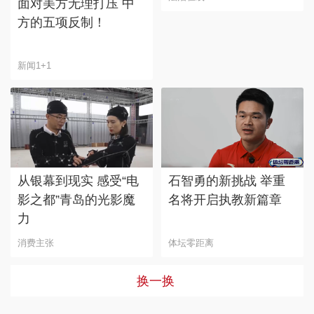
面对美方无理打压 中
方的五项反制！
新闻1+1
从银幕到现实 感受“电
石智勇的新挑战 举重
影之都”青岛的光影魔
名将开启执教新篇章
力
消费主张
体坛零距离
换一换