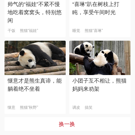
帅气的“福娃”不紧不慢
“喜琳”趴在树枝上打
地吃着窝窝头，特别悠
盹，享受午间时光
闲
干饭
熊猫“福娃”
睡觉
熊猫“喜琳”
惬意才是熊生真谛，能
小团子互不相让，熊猫
躺着绝不坐着
妈妈来劝架
惬意
熊猫“秋野”
调皮
搞笑
换一换