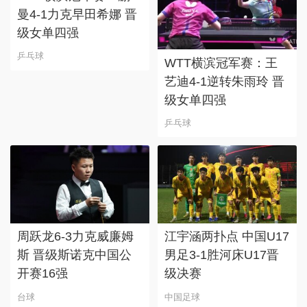
曼4-1力克早田希娜 晋
级女单四强
乒乓球
WTT横滨冠军赛：王
艺迪4-1逆转朱雨玲 晋
级女单四强
乒乓球
周跃龙6-3力克威廉姆
江宇涵两扑点 中国U17
斯 晋级斯诺克中国公
男足3-1胜河床U17晋
开赛16强
级决赛
台球
中国足球