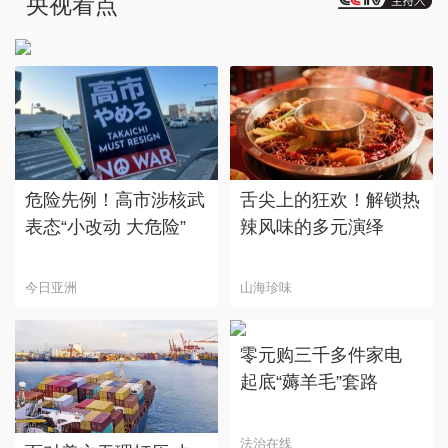
央视看点
雪上加霜陷二次诈骗
危险先例！高市涉核武
舌尖上的狂欢！解锁热
表态“小改动 大危险”
辣风味的多元演绎
今日亚洲
山海珍味
零元购三千多件家电
起底“薅羊毛”套路
法治在线