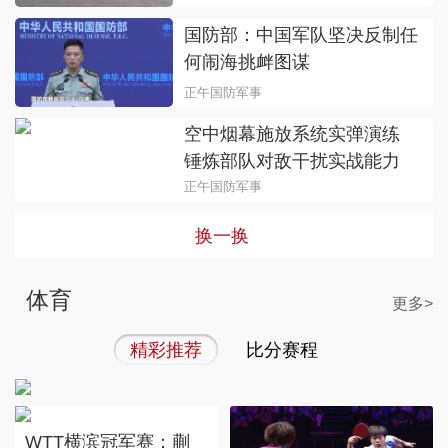
国防部：中国军队坚决反制任
何闹海挑衅图谋
正午国防军事
空中烟幕施放系统实弹演练
锤炼部队对敌干扰实战能力
正午国防军事
换一换
体育
更多>
WTT横滨冠军赛：陈幸同
4-0大藤沙月 晋级女单四
精彩推荐
比分赛程
强
WTT横滨冠军赛：蒯