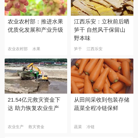
农业农村部：推进水果
江西乐安：立秋前后晒
优质化发展和产业升级
笋干 自然风干保留山
野本味
农业农村部
水果
笋干
江西乐安
21.54亿元救灾资金下
从田间采收到包装存储
达 助力恢复农业生产
蔬菜全程冷链保鲜
农业生产
救灾资金
蔬菜
冷链