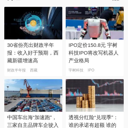
30省份亮出财政半年
IPO定价150.8元 宇树
报：收入好于预期，西
科技IPO将改写机器人
藏新疆增速高
产业格局
财政半年报
西藏
宇树科技
IPO
中国车出海“加速跑”，
透视分红险“兑现季”：
三家自主品牌车企驶入
谁的承诺有超额 谁的