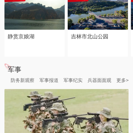
静赏京娘湖
吉林市北山公园
军事
防务新观察
军事报道
军事纪实
兵器面面观
更多>