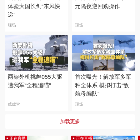
体验大国长剑“东风快
元隔夜逆回购操作
递”
现场
现场
两架外机挑衅055大驱
首次曝光！解放军多军
遭我军“全程追瞄”
种全体系 模拟打击“敌
航母编队”
威虎堂
现场
加载更多
正在直播
正在直播