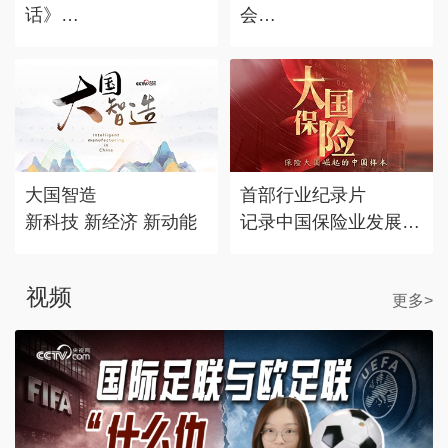
话》
会
对话时代标志 记录思
赴东方之约，享中国机
考丰度
遇。
大国智造
首部行业纪录片
新科技 新经济 新动能
记录中国保险业发展历
程
视频
更多>