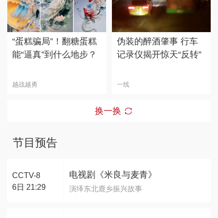
“蛋糕骗局”！翻糖蛋糕
伪装的醉酒肇事 行车
能“逼真”到什么地步？
记录仪揭开惊天“反转”
越战越勇
一线
换一换
节目预告
电视剧《米良与麦青》
CCTV-8
6日 21:29
演绎东北鹿乡振兴故事