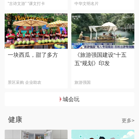
“古诗文游” “课文打卡
中华文明名片
一块西瓜，甜了多方
《旅游强国建设“十五
五”规划》印发
景区采购 企业助农
旅游强国
城会玩
健康
更多>