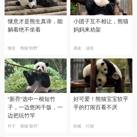
惬意才是熊生真谛，能
小团子互不相让，熊猫
躺着绝不坐着
妈妈来劝架
惬意
熊猫“秋野”
调皮
搞笑
“新乔”选中一根短竹
好可爱！熊猫宝宝软乎
子，一边悠闲干饭，一
乎的打闹百看不厌
边把玩竹竿
竹子
熊猫“新乔”
软糯
打闹