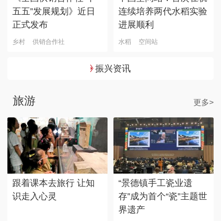
五五”发展规划》近日
连续培养两代水稻实验
正式发布
进展顺利
乡村
供销合作社
水稻
空间站
振兴资讯
旅游
更多>
跟着课本去旅行 让知
“景德镇手工瓷业遗
识走入心灵
存”成为首个“瓷”主题世
界遗产