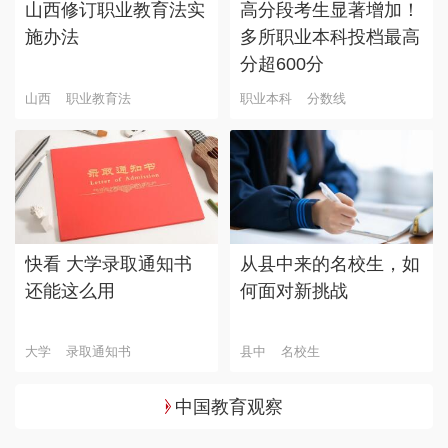
山西修订职业教育法实
高分段考生显著增加！
施办法
多所职业本科投档最高
分超600分
山西
职业教育法
职业本科
分数线
快看 大学录取通知书
从县中来的名校生，如
还能这么用
何面对新挑战
大学
录取通知书
县中
名校生
中国教育观察