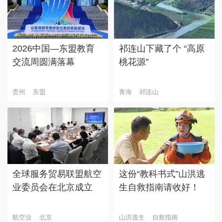
2026中国—东盟教育
祁连山下藏了个 “高原
交流周圆满落幕
桃花源”
贵州
东盟
青海
祁连山
全球服务贸易联盟航空
这份“教科书式”山洪逃
业委员会在北京成立
生自救指南请收好！
航空业
北京
山洪逃生
自救指南