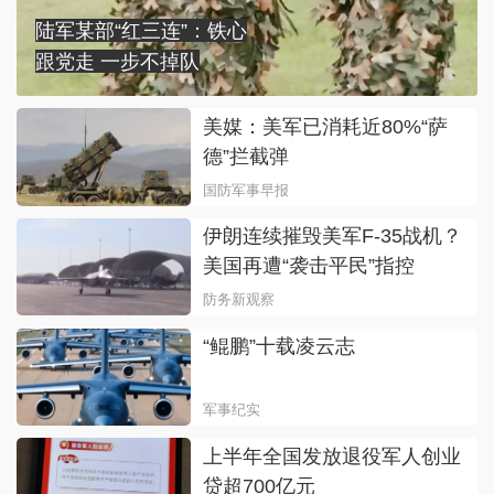
陆军某部“红三连”：铁心
跟党走 一步不掉队
美媒：美军已消耗近80%“萨
德”拦截弹
国防军事早报
伊朗连续摧毁美军F-35战机？
美国再遭“袭击平民”指控
防务新观察
“鲲鹏”十载凌云志
军事纪实
上半年全国发放退役军人创业
贷超700亿元