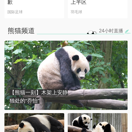
歉
上半区
国际足球
羽毛球
熊猫频道
24小时
直播
【熊猫一刻】木架上安静
独处的“乔怡”