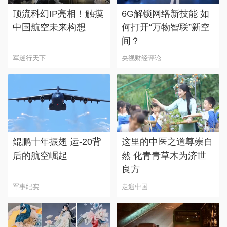
顶流科幻IP亮相！触摸
6G解锁网络新技能 如
中国航空未来构想
何打开“万物智联”新空
间？
军迷行天下
央视财经评论
鲲鹏十年振翅 运-20背
这里的中医之道尊崇自
后的航空崛起
然 化青青草木为济世
良方
军事纪实
走遍中国