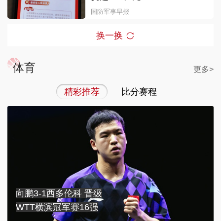
国防军事早报
换一换
体育
更多>
精彩推荐
比分赛程
向鹏3-1西多伦科 晋级
WTT横滨冠军赛16强