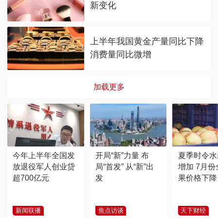
新变化
上半年我国黄金产量同比下降
消费量同比微增
加载更多
今年上半年全国发
开局“新”力量 布
夏季时令水
放退役军人创业贷
局“首发” 从“新”出
增加 7月
超700亿元
发
果价格下降
新闻联播
焦点访谈
天下财经