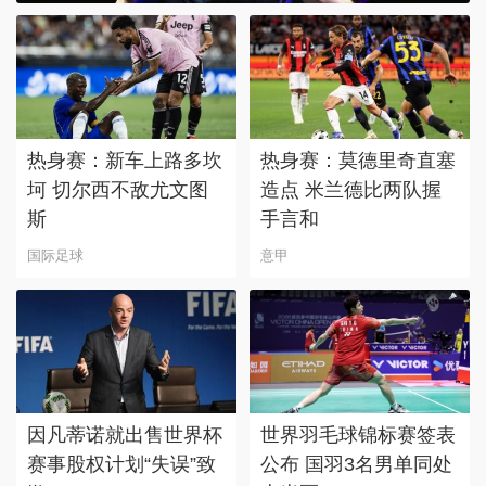
热身赛：新车上路多坎
热身赛：莫德里奇直塞
坷 切尔西不敌尤文图
造点 米兰德比两队握
斯
手言和
国际足球
意甲
因凡蒂诺就出售世界杯
世界羽毛球锦标赛签表
赛事股权计划“失误”致
公布 国羽3名男单同处