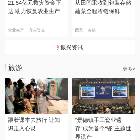
21.54亿元救灾资金下
从田间采收到包装存储
达 助力恢复农业生产
蔬菜全程冷链保鲜
农业生产
救灾资金
蔬菜
冷链
振兴资讯
旅游
更多>
跟着课本去旅行 让知
“景德镇手工瓷业遗
识走入心灵
存”成为首个“瓷”主题世
界遗产