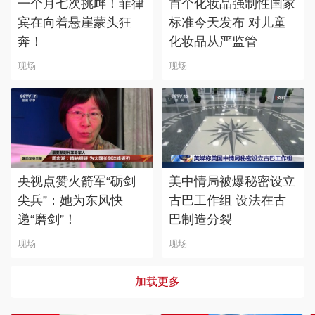
一个月七次挑衅！菲律
首个化妆品强制性国家
宾在向着悬崖蒙头狂
标准今天发布 对儿童
奔！
化妆品从严监管
现场
现场
央视点赞火箭军“砺剑
美中情局被爆秘密设立
尖兵”：她为东风快
古巴工作组 设法在古
递“磨剑”！
巴制造分裂
现场
现场
加载更多