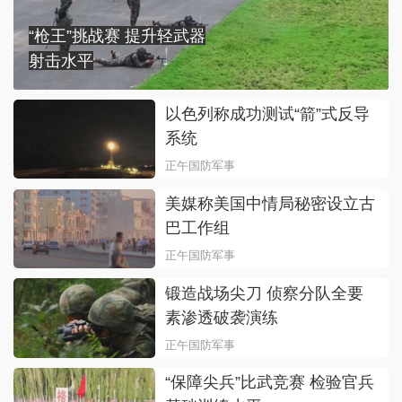
“枪王”挑战赛 提升轻武器
射击水平
以色列称成功测试“箭”式反导
系统
正午国防军事
美媒称美国中情局秘密设立古
巴工作组
正午国防军事
锻造战场尖刀 侦察分队全要
素渗透破袭演练
正午国防军事
“保障尖兵”比武竞赛 检验官兵