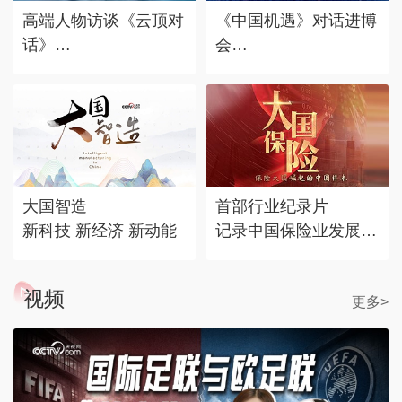
高端人物访谈《云顶对
《中国机遇》对话进博
话》
会
对话时代标志 记录思
赴东方之约，享中国机
考丰度
遇。
大国智造
首部行业纪录片
新科技 新经济 新动能
记录中国保险业发展历
程
视频
更多>