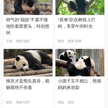
帅气的“福娃”不紧不慢
“喜琳”趴在树枝上打
地吃着窝窝头，特别悠
盹，享受午间时光
闲
干饭
熊猫“福娃”
睡觉
熊猫“喜琳”
惬意才是熊生真谛，能
小团子互不相让，熊猫
躺着绝不坐着
妈妈来劝架
惬意
熊猫“秋野”
调皮
搞笑