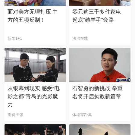
面对美方无理打压 中
零元购三千多件家电
方的五项反制！
起底“薅羊毛”套路
新闻1+1
法治在线
从银幕到现实 感受“电
石智勇的新挑战 举重
影之都”青岛的光影魔
名将开启执教新篇章
力
消费主张
体坛零距离