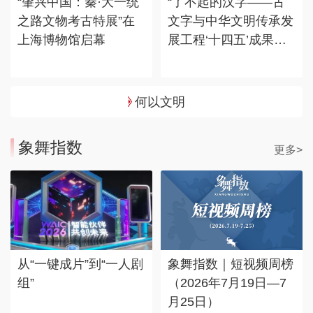
“肇兴中国：秦·大一统
“了不起的汉字——古
之路文物考古特展”在
文字与中华文明传承发
上海博物馆启幕
展工程‘十四五’成果
展”在国博展出
何以文明
象舞指数
更多>
从“一键成片”到“一人剧
象舞指数｜短视频周榜
组”
（2026年7月19日—7
月25日）