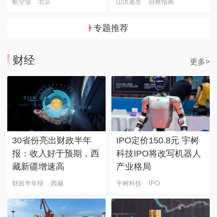
航空业
北京
山洪逃生
自救指南
专题推荐
财经
更多>
30省份亮出财政半年
IPO定价150.8元 宇树
报：收入好于预期，西
科技IPO将改写机器人
藏新疆增速高
产业格局
财政半年报
西藏
宇树科技
IPO