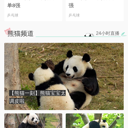
单8强
强
乒乓球
乒乓球
熊猫频道
24小时
直播
【熊猫一刻】熊猫宝宝太
调皮啦