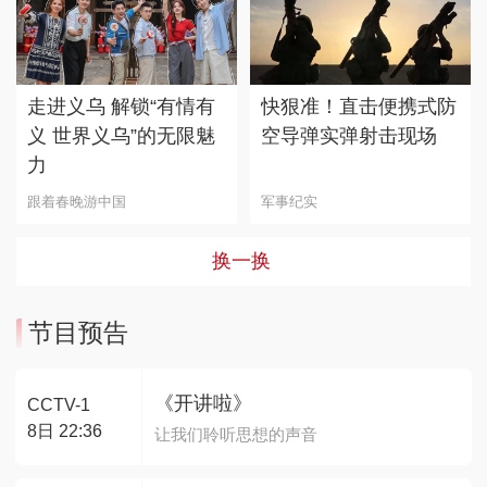
走进义乌 解锁“有情有
快狠准！直击便携式防
义 世界义乌”的无限魅
空导弹实弹射击现场
力
跟着春晚游中国
军事纪实
换一换
节目预告
《开讲啦》
CCTV-1
8日 22:36
让我们聆听思想的声音