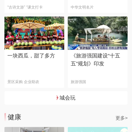
“古诗文游” “课文打卡
中华文明名片
一块西瓜，甜了多方
《旅游强国建设“十五
五”规划》印发
景区采购 企业助农
旅游强国
城会玩
健康
更多>