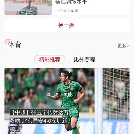
基础训练水平
正午国防军事
换一换
体育
更多>
精彩推荐
比分赛程
【中超】张玉宁传射达万
双响 北京国安4-0深圳新
鹏城