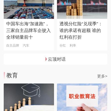
中国车出海“加速跑”，
透视分红险“兑现季”：
三家自主品牌车企驶入
谁的承诺有超额 谁的
全球销量前十
红利在打折
自主品牌
汽车
分红
利率
云顶对话
教育
更多>