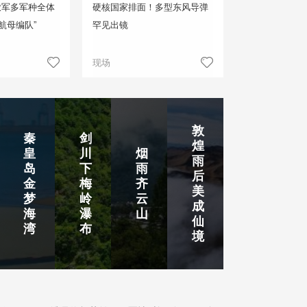
放军多军种全体
硬核国家排面！多型东风导弹
航母编队”
罕见出镜
现场
敦
秦
剑
煌
皇
川
烟
雨
岛
下
雨
后
金
梅
齐
美
梦
岭
云
成
海
瀑
山
仙
湾
布
境