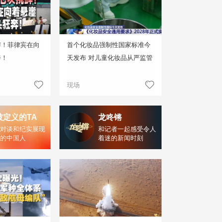
衅！菲律宾在向
首个化妆品强制性国家标准今
奔！
天发布 对儿童化妆品从严监管
现场
被定义的TA
龙咚锵
对谈和纪实展现
和记者一起感受令人
的中国人
着迷的新闻时刻