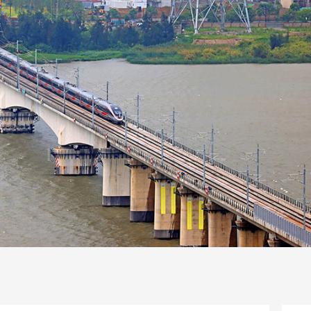
一路
央博
非遗
文化
旅游
科普
健康
乐龄
阅读
话
云起
超级工厂
智敬中国
全民健康
颜选攻略
海洋
片库
热播榜
总台企业白名单