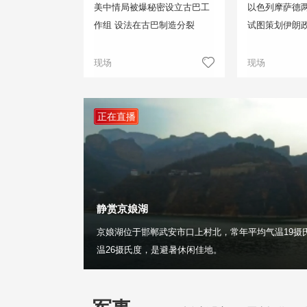
美中情局被爆秘密设立古巴工
以色列摩萨德两
作组 设法在古巴制造分裂
试图策划伊朗
现场
现场
正在直播
静赏京娘湖
京娘湖位于邯郸武安市口上村北，常年平均气温19摄
温26摄氏度，是避暑休闲佳地。