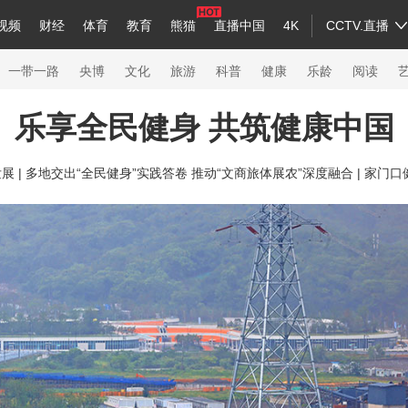
视频
财经
体育
教育
熊猫
直播中国
4K
CCTV.直播
a
中国领导人
节目单
English
听音
Монгол
央视快评
微视频
习式妙语
主持人
下载央视影音
热解读
天天学习
一带一路
央博
文化
旅游
科普
健康
乐龄
阅读
乐享全民健身 共筑健康中国
录
纪录片网
国家大剧院
大型活动
 |
多地交出“全民健身”实践答卷 推动“文商旅体展农”深度融合 |
家门口健
科技
法治
文娱
人物
公益
图片
习
习式妙语
央视快评
央视网评
光华锐评
锋面
熊猫频道
VR/AR
4K专区
全景新闻
新兵请入列
人生第一次
人生第二次
26年冬奥会
CBA
NBA
中超
国足
国际足球
网球
综合
会
体育江湖
文化体育
冰雪道路
足球道路