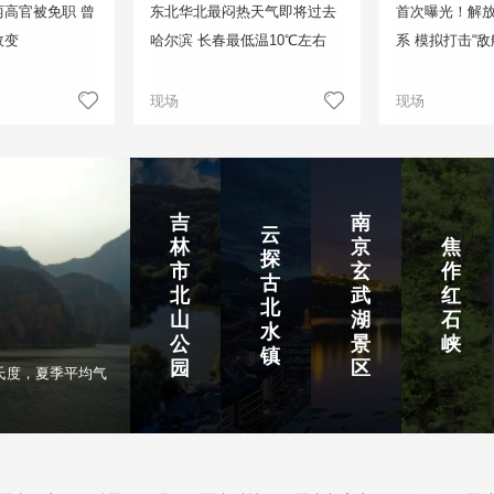
高官被免职 曾
东北华北最闷热天气即将过去
首次曝光！解
政变
哈尔滨 长春最低温10℃左右
系 模拟打击“敌
现场
现场
吉
南
云
林
京
焦
探
市
玄
作
古
北
武
红
北
山
湖
石
水
公
景
峡
镇
园
区
氏度，夏季平均气