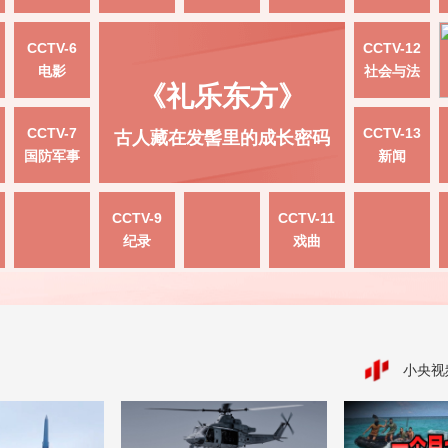
CCTV-6
CCTV-12
电影
社会与法
《礼乐东方》
CCTV-7
CCTV-13
古人藏在发髻里的成长密码
国防军事
新闻
CCTV-9
CCTV-11
纪录
戏曲
小央视