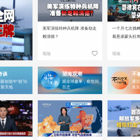
美军演练特种兵机降 准备劫走
一个月七次挑
赖清德？
着悬崖蒙头狂
现场
现场
奇谈
望海观潮
不
新创造中“创”出
观全球趣事，察世间
通过
片新天地
百态
真实