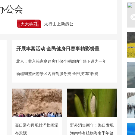
办公会
天天学习
太行山上新愚公
开展丰富活动 全民健身日赛事精彩纷呈
行
北京：非京籍家庭购房社保个税缴纳年限下调为一年
新疆调整旅游景区内自驾服务费 全部按“车”收费
壶口瀑布再现雄浑壮阔瀑
野外消失90年！海口发现
布景观
海南特有植物海南千年健