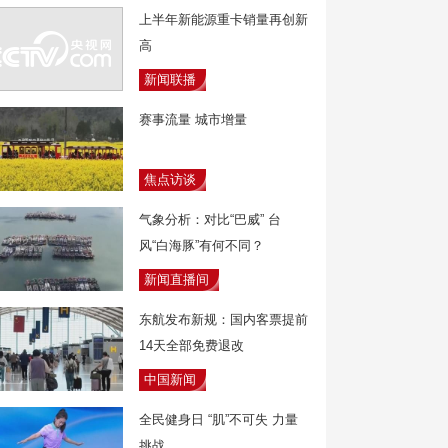
上半年新能源重卡销量再创新
高
新闻联播
赛事流量 城市增量
焦点访谈
气象分析：对比“巴威” 台
风“白海豚”有何不同？
新闻直播间
东航发布新规：国内客票提前
14天全部免费退改
中国新闻
全民健身日 “肌”不可失 力量
挑战