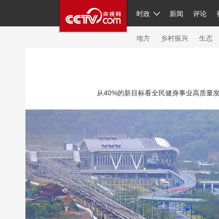
时政
新闻
评论
人民领袖习近平
直播
繁体
片库
海外频道
栏目大全
联播+
iPand
地方
乡村振兴
生态
总台春晚
网络春晚
共产党员网
秧纪
从40%的新目标看全民健身事业高质量发展
新闻
国内
国际
评论
经济
军事
人民领袖习近平
联播+
热解读
天天学
视频
小央视频
小央直播
直播中国
现场
前线
比划
快看
蓝海中国
体育
直播
竞猜
2026年世界杯
20
VIP会员
CCTV奥林匹克频道
生活体育大