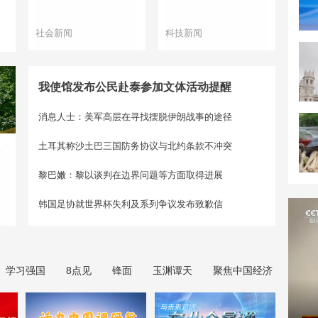
社会新闻
科技新闻
我使馆发布公民赴泰参加文体活动提醒
消息人士：美军高层在寻找摆脱伊朗战事的途径
土耳其称沙土巴三国防务协议与北约条款不冲突
聚
黎巴嫩：黎以谈判在边界问题等方面取得进展
韩国足协就世界杯失利及系列争议发布致歉信
学习强国
8点见
锋面
玉渊谭天
聚焦中国经济