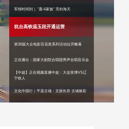
艺术
汽车
数智
5G
产业+
军情时间到｜ “轰-6家族” 亮剑海天
时尚
天气
才艺
网展
央央好物
杭台高铁温玉段开通运营
第38届大众电影百花奖系列活动拉开帷幕
正在播出：国家大剧院合唱团男声合唱音乐会
【中超】正在视频直播中超：大连英博VS辽
宁铁人
文化中国行｜平遥古城：文脉长存 古城焕彩