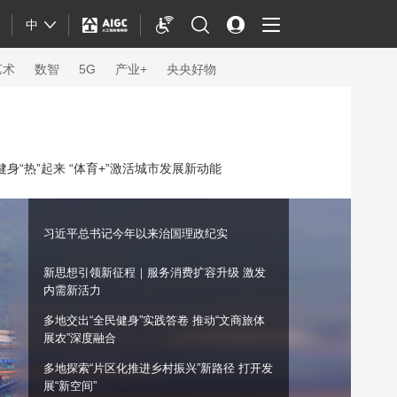
中
艺术
数智
5G
产业+
央央好物
身“热”起来 “体育+”激活城市发展新动能
习近平总书记今年以来治国理政纪实
新思想引领新征程｜服务消费扩容升级 激发
内需新活力
多地交出“全民健身”实践答卷 推动“文商旅体
展农”深度融合
体育
多地探索“片区化推进乡村振兴”新路径 打开发
展“新空间”