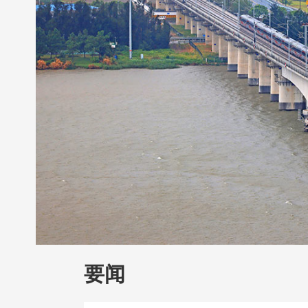
财经
教育
乡村振兴
生态环境
一带
大国智造
大国展会
大国保险
云顶对
CCTV.节目官网
直播
节目单
栏目
要闻