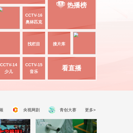
热播榜
CCTV-16
奥林匹克
找栏目
搜片库
CCTV-14
CCTV-15
看直播
少儿
音乐
频
央视网剧
青创大赛
更多>