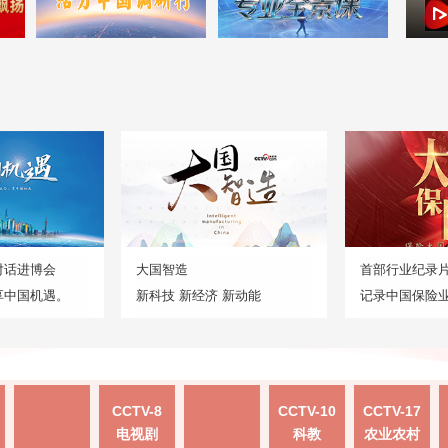
对话进博会
大国智造
首部行业纪录
享中国机遇。
新科技 新经济 新动能
记录中国保险
CCTV-8
CCTV-10
CCTV-17
电视剧
科教
农业农村