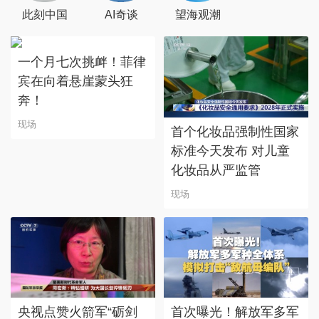
此刻中国
AI奇谈
望海观潮
一个月七次挑衅！菲律
宾在向着悬崖蒙头狂
奔！
现场
首个化妆品强制性国家
标准今天发布 对儿童
化妆品从严监管
现场
央视点赞火箭军“砺剑
首次曝光！解放军多军