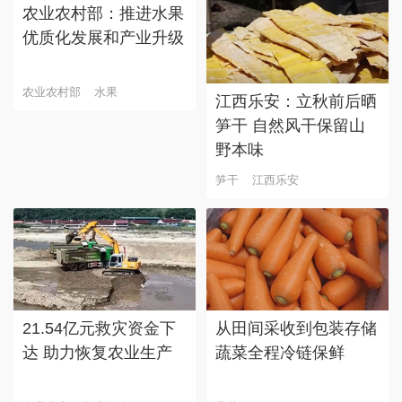
农业农村部：推进水果
优质化发展和产业升级
农业农村部
水果
江西乐安：立秋前后晒
笋干 自然风干保留山
野本味
笋干
江西乐安
21.54亿元救灾资金下
从田间采收到包装存储
达 助力恢复农业生产
蔬菜全程冷链保鲜