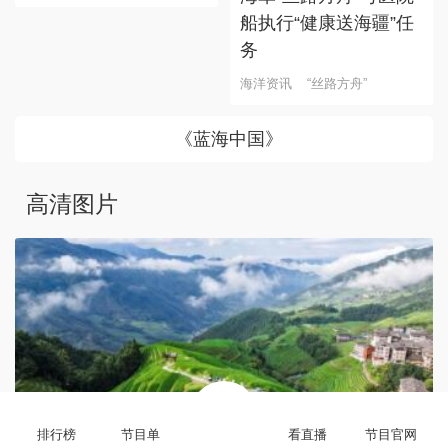
船执行“健康送海疆”任
务
海洋资讯
“丝路方舟”
《蓝海中国》
高清图片
暑期出游 乐享美好时光
排行榜
节目单
看直播
节目官网