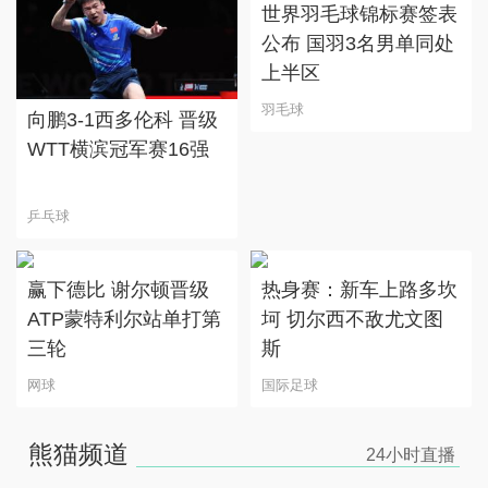
世界羽毛球锦标赛签表
公布 国羽3名男单同处
上半区
羽毛球
向鹏3-1西多伦科 晋级
WTT横滨冠军赛16强
乒乓球
赢下德比 谢尔顿晋级
热身赛：新车上路多坎
ATP蒙特利尔站单打第
坷 切尔西不敌尤文图
三轮
斯
网球
国际足球
熊猫频道
24小时
直播