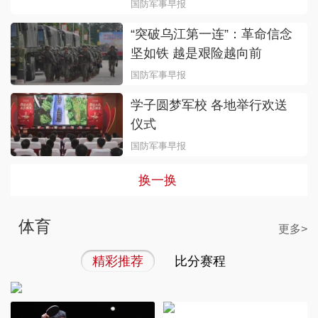
国防军事早报
“突破乌江第一连”：革命信念
坚如铁 越是艰险越向前
国防军事早报
学子圆梦军校 各地举行欢送
仪式
国防军事早报
换一换
体育
更多>
陈幸同3-0战胜帕瓦德 晋
级WTT横滨冠军赛女单8
精彩推荐
比分赛程
强