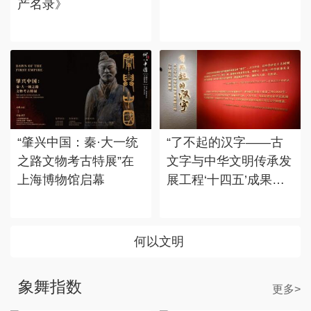
产名录》
“肇兴中国：秦·大一统
“了不起的汉字——古
之路文物考古特展”在
文字与中华文明传承发
上海博物馆启幕
展工程‘十四五’成果
展”在国博展出
何以文明
象舞指数
更多>