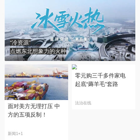
“冷资源”
点燃东北想象力的火种
零元购三千多件家电
起底“薅羊毛”套路
法治在线
面对美方无理打压 中
方的五项反制！
新闻1+1