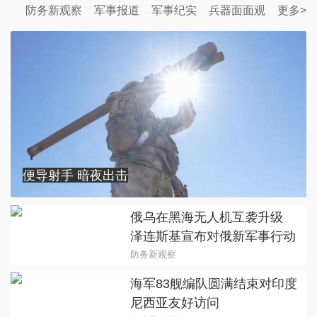
防务新观察
军事报道
军事纪实
兵器面面观
更多>
便导射手 暗夜出击
俄乌在黑海无人机互袭升级
泽连斯基宣布对俄新军事行动
防务新观察
海军83舰编队圆满结束对印度
尼西亚友好访问