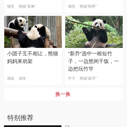
惬意
熊猫“喜琳”
惬意
熊猫“秋野”
小团子互不相让，熊猫
“新乔”选中一根短竹
妈妈来劝架
子，一边悠闲干饭，一
边把玩竹竿
调皮
搞笑
竹子
熊猫“新乔”
换一换
特别推荐