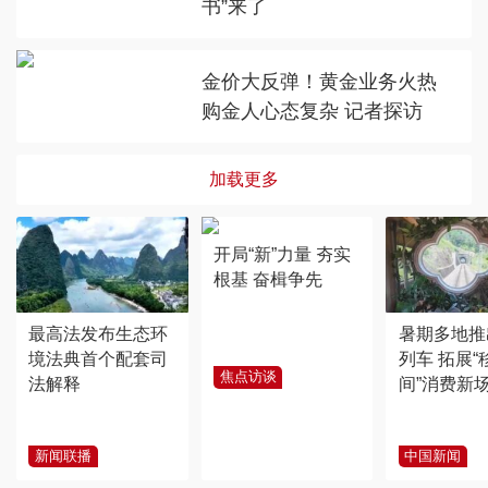
书”来了
金价大反弹！黄金业务火热
购金人心态复杂 记者探访
加载更多
开局“新”力量 夯实
根基 奋楫争先
最高法发布生态环
暑期多地推
境法典首个配套司
列车 拓展“
焦点访谈
法解释
间”消费新
新闻联播
中国新闻