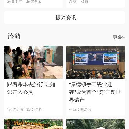
农业生产
救灾资金
蔬菜
冷链
振兴资讯
旅游
更多>
跟着课本去旅行 让知
“景德镇手工瓷业遗
识走入心灵
存”成为首个“瓷”主题世
界遗产
“古诗文游” “课文打卡
中华文明名片