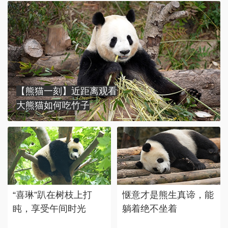
【熊猫一刻】近距离观看
大熊猫如何吃竹子
“喜琳”趴在树枝上打
惬意才是熊生真谛，能
盹，享受午间时光
躺着绝不坐着