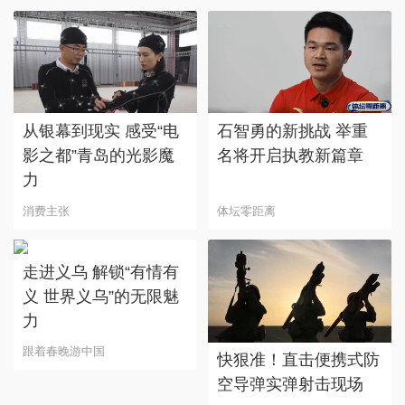
从银幕到现实 感受“电
石智勇的新挑战 举重
影之都”青岛的光影魔
名将开启执教新篇章
力
消费主张
体坛零距离
走进义乌 解锁“有情有
义 世界义乌”的无限魅
力
跟着春晚游中国
快狠准！直击便携式防
空导弹实弹射击现场