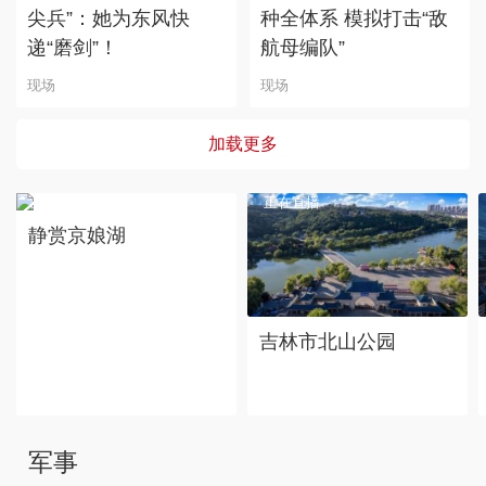
尖兵”：她为东风快
种全体系 模拟打击“敌
递“磨剑”！
航母编队”
现场
现场
加载更多
正在直播
正在直播
静赏京娘湖
吉林市北山公园
军事