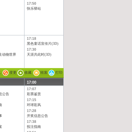
17:50
快乐驿站
17:18
黑色童话宣传片(3D)
17:30
生动物世界
天涯共此时(3D)
载
变更
收藏
转发
打印
17:00
17:07
息公告
彩票鉴赏
17:15
南
环球彩风
17:28
事
开奖信息公告
17:38
案
投注指南