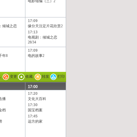
电影缩编（三）2
17:09
：倾城之恋
缘分天注定片花欣赏2
17:13
电视剧：倾城之恋
28/34
17:09
千年8
电的故事2
载
变更
收藏
转发
打印
17:00
17:20
击播
文化大百科
17:30
金档
国宝档案
17:45
榜
远方的家