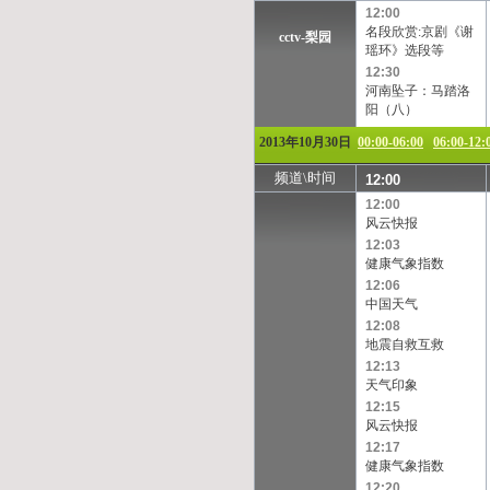
12:00
名段欣赏:京剧《谢
cctv-梨园
瑶环》选段等
12:30
河南坠子：马踏洛
阳（八）
2013年10月30日
00:00-06:00
06:00-12:
频道\时间
12:00
12:00
风云快报
12:03
健康气象指数
12:06
中国天气
12:08
地震自救互救
12:13
天气印象
12:15
风云快报
12:17
健康气象指数
12:20