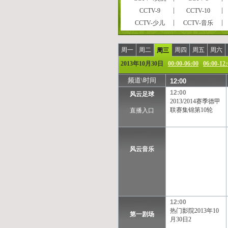
CCTV-9
CCTV-10
CCTV-少儿
CCTV-音乐
CCTVPусский
CCTV-高清
风云剧场
世界地理
周一
周二
周四
周五
周六
周三
女性时尚
CCTV-娱乐
2013年10月30日
00:00-06:00
06:00-12
央视文化精品
先锋纪录
频道\时间
12:00
孕育指南
早期教育
12:00
风云足球
彩民在线
法律服务
2013/2014赛季德甲
CCTV-气象
CCTV-汽摩
联赛集锦第10轮
直播入口
摄影频道
天元围棋
重庆卫视
福建东南卫视
河北卫视
河南卫视
风云音乐
江苏卫视
江西卫视
陕西卫视
上海卫视
浙江卫视
安徽卫视
甘肃卫视
内蒙古卫
12:00
西藏卫视
青海卫视
热门影院2013年10
第一剧场
凤凰中文台
凤凰资讯台
月30日2