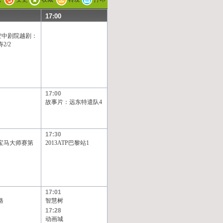
17:00
V空中剧院越剧：
2/2
17:00
故事片：远东特遣队4
17:30
年宝马大师赛第
2013ATP巴黎站1
17:01
路
智慧树
17:28
动画城