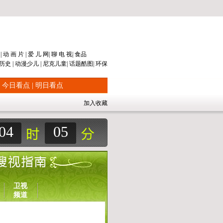
片
|
动 画 片
|
爱 儿 网
|
聊 电 视
|
食品
历史
|
动漫
少儿
|
尼克儿童
|
话题
酷图
|
环保
|
今日看点
|
明日看点
加入收藏
04
05
卫视
频道