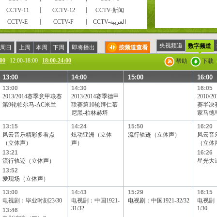
CCTV-11
CCTV-12
CCTV-新闻
CCTV-E
CCTV-F
CCTV-العربية
风云足球
风云音乐
第一剧场
电视指南
怀旧剧场
国防军事
央视频道
数字频道
周日
上周
本周
下周
即将播出
按频道查看
CCTV-戏曲
CCTV-电影
高尔夫·网球
:00
12:00-18:00
18:00-24:00
帮助
下载
现代女性
英语辅导
游戏竞技
13:00
14:00
15:00
16:00
CCTV证券资讯
中学生频道
电视购物
13:00
14:30
16:05
高尔夫
CCTV-靓妆
CCTV-梨园
2013/2014赛季意甲联赛
2013/2014赛季德甲
2010/
CCTV-老年福
留学世界
青年学苑
第9轮帕尔马-AC米兰
联赛第10轮拜仁慕
赛半决
尼黑-柏林赫塔
家马德
电视购物
教育一台
教育三台
13:15
BTV影视
北京卫视
14:24
广东卫视
15:50
16:20
风云音乐精彩多看点
炫动亚洲（立体
流行轨迹（立体声）
风云音
黑龙江卫视
湖北卫视
湖南卫视
（立体声）
声）
（立体
辽宁卫视
山东卫视
山西卫视
13:21
16:26
流行轨迹（立体声）
星光大道(
四川卫视
天津卫视
云南卫视
13:52
天津一台
天津二台
广西卫视
爱现场（立体声）
吉林卫视
旅游卫视
贵州卫视
13:00
14:43
15:29
16:15
宁夏卫视
新疆卫视
厦门卫视
电视剧：毕业时刻23/30
电视剧：中国1921-
电视剧：中国1921-32/32
电视剧
凤凰电影台
华娱卫视
星空卫视
31/32
1/30
13:46