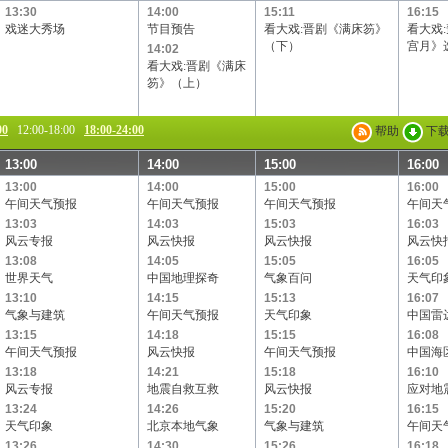
13:30
14:00
15:11
16:15
戏迷大秀场
节目预告
看大戏:晋剧《满床笏》
看大戏
（下）
宫月》
14:02
看大戏:晋剧《满床
笏》（上）
00
12:00-18:00
18:00-24:00
帮助
下
13:00
14:00
15:00
16:00
13:00
14:00
15:00
16:00
午间天气预报
午间天气预报
午间天气预报
午间天
13:03
14:03
15:03
16:03
风云专报
风云快报
风云快报
风云快
13:08
14:05
15:05
16:05
世界天气
中国地理探奇
气象百问
天气印
13:10
14:15
15:13
16:07
气象与建筑
午间天气预报
天气印象
中国雷
13:15
14:18
15:15
16:08
午间天气预报
风云快报
午间天气预报
中国海
13:18
14:21
15:18
16:10
风云专报
地震自救互救
风云快报
应对地
13:24
14:26
15:20
16:15
天气印象
北京本地气象
气象与建筑
午间天
13:26
14:30
15:26
16:18