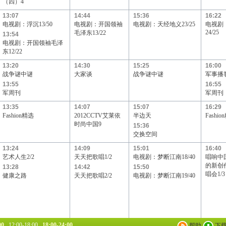
（四）4
13:07
14:44
15:36
16:22
电视剧：浮沉13/50
电视剧：开国领袖
电视剧：天经地义23/25
电视剧
24/25
毛泽东13/22
13:54
电视剧：开国领袖毛泽
东12/22
13:20
14:30
15:25
16:00
战争谜中谜
大家谈
战争谜中谜
军事播
13:55
16:55
军周刊
军周刊
13:35
14:07
15:07
16:29
Fashion精选
2012CCTV艾莱依
半边天
Fashi
时尚中国9
15:36
交换空间
13:24
14:09
15:01
16:40
艺术人生2/2
天天把歌唱1/2
电视剧：梦断江南18/40
唱响中
的新创
13:28
14:42
15:50
唱会1/3
健康之路
天天把歌唱2/2
电视剧：梦断江南19/40
00
12:00-18:00
18:00-24:00
帮助
下