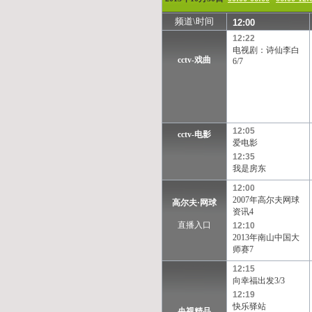
频道\时间
12:00
12:22
电视剧：诗仙李白
cctv-戏曲
6/7
12:05
cctv-电影
爱电影
12:35
我是房东
12:00
2007年高尔夫网球
高尔夫·网球
资讯4
直播入口
12:10
2013年南山中国大
师赛7
12:15
向幸福出发3/3
12:19
快乐驿站
央视精品