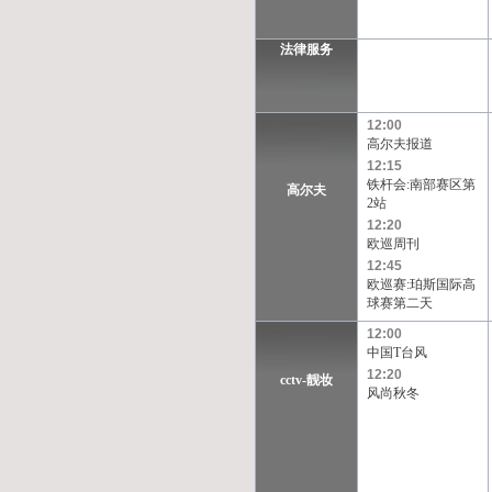
法律服务
12:00
高尔夫报道
12:15
铁杆会:南部赛区第
高尔夫
2站
12:20
欧巡周刊
12:45
欧巡赛:珀斯国际高
球赛第二天
12:00
中国T台风
12:20
cctv-靓妆
风尚秋冬