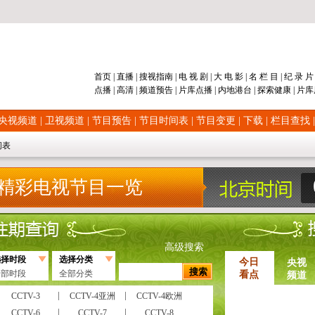
首页
|
直播
|
搜视指南
|
电 视 剧
|
大 电 影
|
名 栏 目
|
纪 录 
点播
|
高清
|
频道
预告
|
片库
点播
|
内地
港台
|
探索
健康
|
片库
央视频道
|
卫视频道
|
节目预告
|
节目时间表
|
节目变更
|
下载
|
栏目查找
间表
精彩电视节目一览
高级搜索
选择时段
选择分类
今日
央视
全部时段
全部分类
看点
频道
CCTV-3
CCTV-4亚洲
CCTV-4欧洲
CCTV-6
CCTV-7
CCTV-8