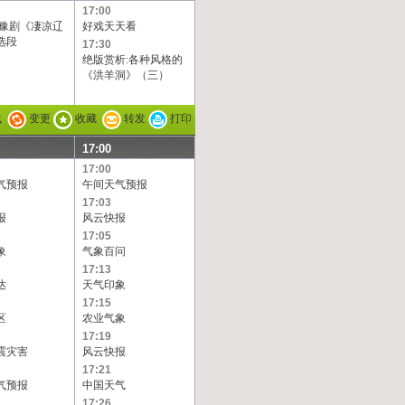
17:00
:豫剧《凄凉辽
好戏天天看
选段
17:30
绝版赏析:各种风格的
《洪羊洞》（三）
载
变更
收藏
转发
打印
17:00
17:00
气预报
午间天气预报
17:03
报
风云快报
17:05
象
气象百问
17:13
达
天气印象
17:15
区
农业气象
17:19
震灾害
风云快报
17:21
气预报
中国天气
17:26