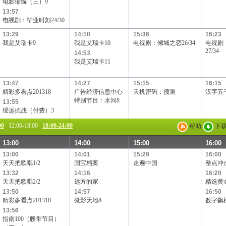
电影缩编（三）9
Channel[V]
天映频道
阳光文化频道
13:57
电视剧：毕业时刻24/30
13:29
14:10
15:36
16:23
我是艾瑞卡9
我是艾瑞卡10
电视剧：倾城之恋26/34
电视剧
27/34
14:53
我是艾瑞卡11
13:47
14:27
15:15
16:15
精彩多看点201318
广告经济信息中心
天机密码：预测
汉字五
特别节目：水问8
13:55
绥远抗战（付费）3
00
12:00-18:00
18:00-24:00
帮助
下
13:00
14:00
15:00
16:00
13:00
14:01
15:29
16:00
天天把歌唱1/2
国宝档案
走遍中国
整点冲
13:32
14:16
16:20
天天把歌唱2/2
远方的家
精选黄
13:50
14:57
16:50
精彩多看点201318
微影天地8
数字飙
13:56
指南100（腰带节目）