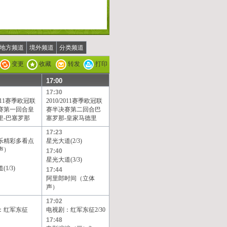
地方频道
境外频道
分类频道
变更
收藏
转发
打印
17:00
17:30
2011赛季欧冠联
2010/2011赛季欧冠联
赛第一回合皇
赛半决赛第二回合巴
里-巴塞罗那
塞罗那-皇家马德里
17:23
乐精彩多看点
星光大道(2/3)
声）
17:40
星光大道(3/3)
1/3)
17:44
阿里郎时间（立体
声）
17:02
：红军东征
电视剧：红军东征2/30
17:48