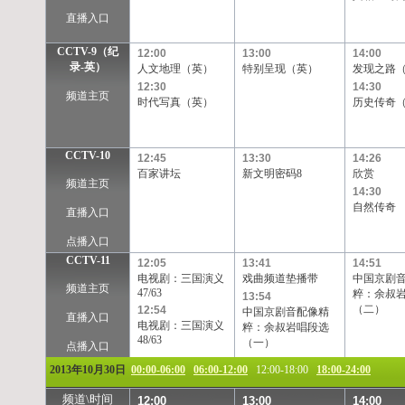
直播入口
CCTV-9（纪
12:00
13:00
14:00
录-英）
人文地理（英）
特别呈现（英）
发现之路
12:30
14:30
频道主页
时代写真（英）
历史传奇
CCTV-10
12:45
13:30
14:26
百家讲坛
新文明密码8
欣赏
频道主页
14:30
自然传奇
直播入口
点播入口
CCTV-11
12:05
13:41
14:51
电视剧：三国演义
戏曲频道垫播带
中国京剧
频道主页
47/63
粹：余叔
13:54
（二）
12:54
中国京剧音配像精
直播入口
电视剧：三国演义
粹：余叔岩唱段选
48/63
（一）
点播入口
2013年10月30日
00:00-06:00
06:00-12:00
12:00-18:00
18:00-24:00
频道\时间
12:00
13:00
14:00