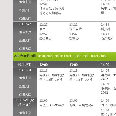
频道主页
12:40
14:33
频道出品：陆小凤
故事片：
直播入口
传奇之银钩赌坊
屋
点播入口
CCTV-7
12:27
13:22
14:13
乡土
每日农经
科技苑
频道主页
12:57
13:42
14:43
聚焦三农
致富经
农广天地
直播入口
点播入口
2013年10月30日
00:00-06:00
06:00-12:00
12:00-18:00
18:00-24:00
频道\时间
12:00
13:00
14:00
CCTV-8
12:16
13:11
14:05
电视剧：娘家的故
电视剧：娘家的故
电视剧：
频道主页
24/32
事（上部）35/40
事（上部）36/40
14:59
直播入口
电视剧：
25/32
点播入口
CCTV-9（纪
12:00
13:00
14:00
录-中文）
自然：河马生存战
万象：自然之谜4
时代：机器
14:30
频道主页
真相：时尚