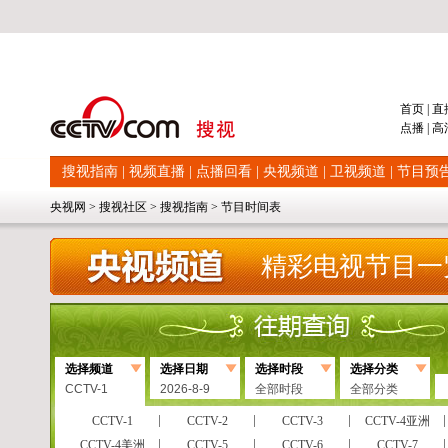
首页
|
直
点播
|
高
搜视指南
|
视频直播
|
点播回看
|
央视频道
|
卫视频道
|
节目预
央视网
>
搜视社区
>
搜视指南
>
节目时间表
精彩电视节目一
选择频道
选择日期
选择时段
选择分类
CCTV-1
2026-8-9
全部时段
全部分类
CCTV-1
CCTV-2
CCTV-3
CCTV-4亚洲
CCTV-4美洲
CCTV-5
CCTV-6
CCTV-7