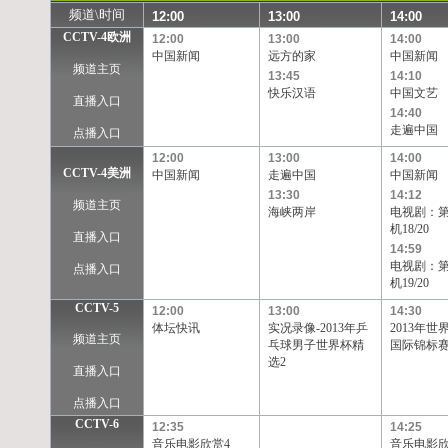
频道\时间
12:00
13:00
14:00
CCTV-4欧洲
12:00
13:00
14:00
中国新闻
远方的家
中国新闻
频道主页
13:45
14:10
快乐汉语
中国文艺
直播入口
14:40
走遍中国
点播入口
12:00
13:00
14:00
CCTV-4美洲
中国新闻
走遍中国
中国新闻
13:30
14:12
频道主页
海峡两岸
电视剧：
机18/20
直播入口
14:59
电视剧：
点播入口
机19/20
CCTV-5
12:00
13:00
14:30
体坛快讯
实况录像-2013年乒
2013年世
频道主页
乓球男子世界杯精
国际锦标赛
选2
直播入口
点播入口
CCTV-6
12:35
14:25
音乐电影欣赏4
音乐电影欣