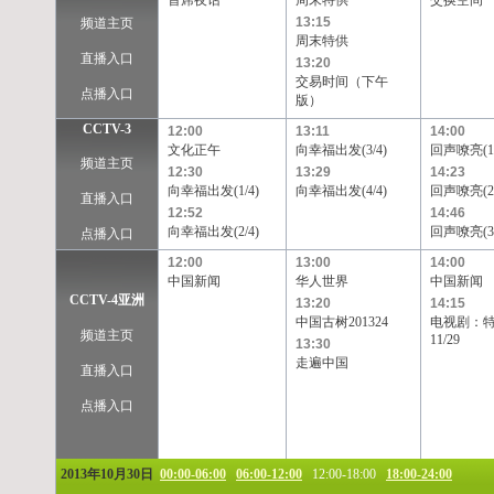
首席夜话
周末特供
交换空间
TVB-星河
TVB-8
Channel[V]
天映频道
13:15
频道主页
周末特供
直播入口
13:20
交易时间（下午
点播入口
版）
CCTV-3
12:00
13:11
14:00
文化正午
向幸福出发(3/4)
回声嘹亮(1/
频道主页
12:30
13:29
14:23
向幸福出发(1/4)
向幸福出发(4/4)
回声嘹亮(2/
直播入口
12:52
14:46
向幸福出发(2/4)
回声嘹亮(3/
点播入口
12:00
13:00
14:00
中国新闻
华人世界
中国新闻
CCTV-4亚洲
13:20
14:15
中国古树201324
电视剧：
频道主页
11/29
13:30
走遍中国
直播入口
点播入口
2013年10月30日
00:00-06:00
06:00-12:00
12:00-18:00
18:00-24:00