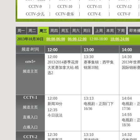
CCTV-9
CCTV-10
CCTV-11
CCTV-12
CCTV-少儿
CCTV-音乐
CCTV-E
CCTV-F
CCTVPусский
CCTV-高清
风云足球
风云音乐
风云剧场
世界地理
电视指南
怀旧剧场
周一
周二
周四
周五
周六
周日
上周
本周
下周
即将
周三
女性时尚
CCTV-娱乐
CCTV-戏曲
CCTV-电影
2013年10月30日
00:00-06:00
06:00-12:00
12:00-18:00
18:00-24:00
央视文化精品
先锋纪录
现代女性
英语辅导
频道\时间
12:00
13:00
14:00
孕育指南
早期教育
CCTV证券资讯
中学生频道
12:00
13:30
14:30
彩民在线
法律服务
高尔夫
CCTV-靓妆
cctv5+
2013/2014赛季花滑
赛事集锦：西甲集
2013年世
CCTV-气象
CCTV-汽摩
CCTV-老年福
留学世界
大奖赛加拿大站-精
锦第10轮
国际锦标赛
频道主页
选2
摄影频道
天元围棋
电视购物
教育一台
重庆卫视
福建东南卫视
BTV影视
北京卫视
河北卫视
河南卫视
黑龙江卫视
湖北卫视
江苏卫视
江西卫视
辽宁卫视
山东卫视
CCTV-1
12:00
13:13
14:04
新闻30分
电视剧：正阳门下
电视剧：
陕西卫视
上海卫视
四川卫视
天津卫视
频道主页
16/36
17/36
12:35
浙江卫视
安徽卫视
天津一台
天津二台
14:55
今日说法
直播入口
甘肃卫视
内蒙古卫
吉林卫视
旅游卫视
电视剧：
18/36
西藏卫视
青海卫视
宁夏卫视
新疆卫视
点播入口
凤凰中文台
凤凰资讯台
凤凰电影台
华娱卫视
12:30
13:10
14:32
CCTV-2