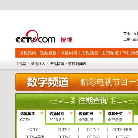
首页
|
直
点播
|
高
搜视指南
|
视频直播
|
点播回看
|
央视频道
|
卫视频道
|
节目预
央视网
>
搜视社区
>
搜视指南
>
节目时间表
精彩电视节目一
选择频道
选择日期
选择时段
选择分类
CCTV-1
2026-8-6
全部时段
全部分类
CCTV-1
CCTV-2
CCTV-3
CCTV-4亚洲
CCTV-4美洲
CCTV-5
CCTV-6
CCTV-7