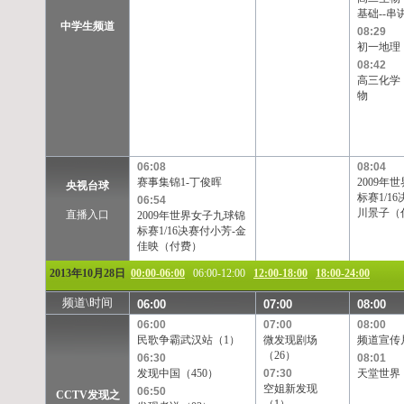
基础--串
中学生频道
08:29
初一地理
08:42
高三化学
物
06:08
08:04
赛事集锦1-丁俊晖
2009年
央视台球
标赛1/1
06:54
川景子（
直播入口
2009年世界女子九球锦
标赛1/16决赛付小芳-金
佳映（付费）
2013年10月28日
00:00-06:00
06:00-12:00
12:00-18:00
18:00-24:00
频道\时间
06:00
07:00
08:00
06:00
07:00
08:00
民歌争霸武汉站（1）
微发现剧场
频道宣传
（26）
06:30
08:01
发现中国（450）
07:30
天堂世界（
空姐新发现
06:50
CCTV发现之