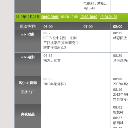
电视剧：梦断江
南15/40
2013年10月28日
00:00-06:00
06:00-12:00
12:00-18:00
18:00-24:00
频道\时间
06:00
07:00
08:00
06:23
08:15
cctv-戏曲
CCTV空中剧院：京剧
精彩回放
三打祝家庄(京剧研究生
班汇报演出)2/2
06:55
08:20
cctv-电影
南方大冰雪
马恒昌的
06:00
08:00
高尔夫·网球
2012年莱德杯3
2007年
08:10
直播入口
2013年
精英赛7(
08:01
智慧树
央视精品
08:27
动画城