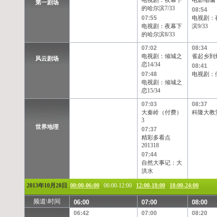
电视剧：夜幕下
电影缩编
第一剧场
TVB-星河
TVB-8
Channel[V]
天映频道
的哈尔滨7/33
08:54
07:55
电视剧：
电视剧：夜幕下
滨9/33
的哈尔滨8/33
07:02
08:34
电视剧：倾城之
雀起乡到
风云剧场
恋14/34
08:41
07:48
电视剧：倾
电视剧：倾城之
恋15/34
07:03
08:37
大秦岭（付费）
科隆大教
3
世界地理
07:37
精彩多看点
201318
07:44
自然大事记：大
洪水
2013年10月28日
00:00-06:00
06:00-12:00
12:00-18:00
18:00-24:00
频道\时间
06:00
07:00
08:00
06:42
07:00
08:20