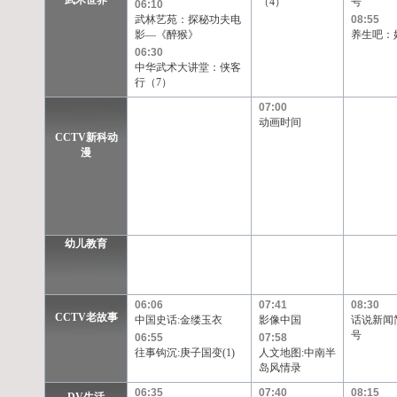
武术世界
（4）
号
06:10
武林艺苑：探秘功夫电
08:55
影—《醉猴》
养生吧：
06:30
中华武术大讲堂：侠客
行（7）
07:00
动画时间
CCTV新科动
漫
幼儿教育
06:06
07:41
08:30
CCTV老故事
中国史话:金缕玉衣
影像中国
话说新闻简
号
06:55
07:58
往事钩沉:庚子国变(1)
人文地图:中南半
岛风情录
06:35
07:40
08:15