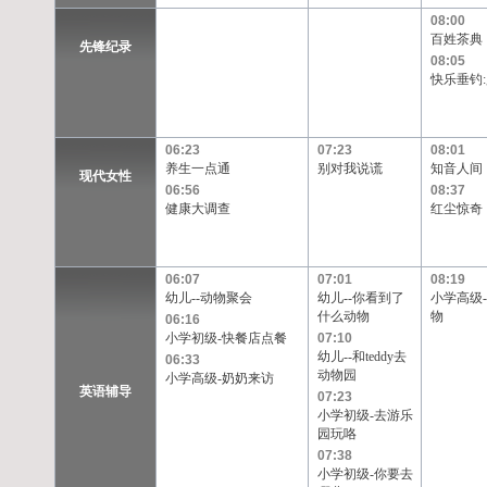
08:00
百姓茶典
先锋纪录
08:05
快乐垂钓
06:23
07:23
08:01
养生一点通
别对我说谎
知音人间
现代女性
06:56
08:37
健康大调查
红尘惊奇
06:07
07:01
08:19
幼儿--动物聚会
幼儿--你看到了
小学高级
什么动物
物
06:16
小学初级-快餐店点餐
07:10
幼儿--和teddy去
06:33
动物园
小学高级-奶奶来访
英语辅导
07:23
小学初级-去游乐
园玩咯
07:38
小学初级-你要去