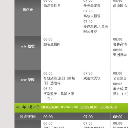
06:00
07:00
08:40
高尔夫世界
寻觅高尔夫
高谈阔论
高尔夫
07:25
高尔夫报道
07:40
美巡精选:儿童医
院公开赛
06:00
08:00
靓妆直播间
饕餮高清
cctv-靓妆
08:50
亚洲风尚
06:00
07:30
08:00
名段欣赏:京剧《白蛇
戏迷大秀场
节目预告
cctv-梨园
传》选段等
08:02
06:30
看大戏:
河南坠子：马踏洛阳
梦》（上
（五）
2013年10月28日
00:00-06:00
06:00-12:00
12:00-18:00
18:00-24:00
频道\时间
06:00
07:00
08:00
06:00
07:00
08:00