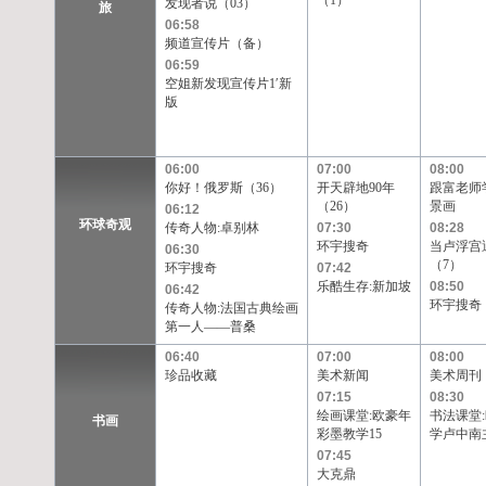
（1）
发现者说（03）
旅
06:58
频道宣传片（备）
06:59
空姐新发现宣传片1′新
版
06:00
07:00
08:00
你好！俄罗斯（36）
开天辟地90年
跟富老师
（26）
景画
06:12
环球奇观
传奇人物:卓别林
07:30
08:28
环宇搜奇
当卢浮宫
06:30
（7）
环宇搜奇
07:42
乐酷生存:新加坡
08:50
06:42
环宇搜奇
传奇人物:法国古典绘画
第一人——普桑
06:40
07:00
08:00
珍品收藏
美术新闻
美术周刊
07:15
08:30
绘画课堂:欧豪年
书法课堂
书画
彩墨教学15
学卢中南
07:45
大克鼎