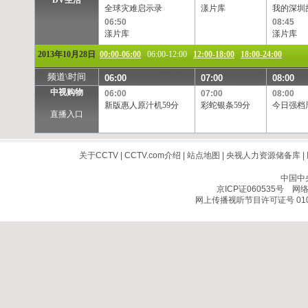
DV生活
全球灾难启示录
漾片库
我的深圳
06:50
08:45
漾片库
漾片库
2013年10月28日
00:00-06:00
06:00-12:00
12:00-18:00
18:00-24:00
频道\时间
06:00
07:00
08:00
中视购物
06:00
07:00
08:00
新版惠人原汁机59分
彩蛇银条59分
今日强档
直播入口
关于CCTV
|
CCTV.com介绍
|
站点地图
|
央视人力资源储备库
|
中国中
京ICP证060535号
网络文
网上传播视听节目许可证号 010