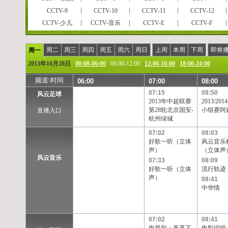
CCTV-9
CCTV-10
CCTV-11
CCTV-12
CCTV-少儿
CCTV-音乐
CCTV-E
CCTV-F
CCTVPусский
CCTV-高清
风云足球
风云音乐
风云剧场
世界地理
电视指南
怀旧剧场
周二
周三
周四
周五
周六
周日
上周
本周
下周
即将
周一
女性时尚
CCTV-娱乐
CCTV-戏曲
CCTV-电影
2013年10月28日
00:00-06:00
06:00-12:00
12:00-18:00
18:00-24:00
央视文化精品
先锋纪录
现代女性
英语辅导
频道\时间
06:00
07:00
08:00
孕育指南
早期教育
CCTV证券资讯
中学生频道
07:15
08:50
风云足球
彩民在线
法律服务
高尔夫
CCTV-靓妆
2013年中超联赛
2013/2
CCTV-气象
CCTV-汽摩
CCTV-老年福
留学世界
第28轮北京国安-
小组赛阿
直播入口
杭州绿城
摄影频道
天元围棋
电视购物
教育一台
重庆卫视
福建东南卫视
BTV影视
07:02
北京卫视
08:03
好歌一听（立体
风云音乐
河北卫视
河南卫视
黑龙江卫视
湖北卫视
声）
（立体声
江苏卫视
江西卫视
辽宁卫视
山东卫视
风云音乐
07:33
08:09
好歌一听（立体
流行轨迹
陕西卫视
上海卫视
四川卫视
天津卫视
声）
08:41
浙江卫视
安徽卫视
天津一台
天津二台
中华情
甘肃卫视
内蒙古卫
吉林卫视
旅游卫视
西藏卫视
青海卫视
宁夏卫视
新疆卫视
凤凰中文台
凤凰资讯台
凤凰电影台
华娱卫视
07:02
08:41