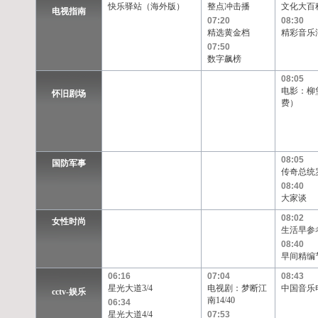
快乐驿站（海外版）
整点冲击播
文化大百
电视指南
07:20
08:30
精选黄金档
精彩音乐
07:50
数字飙榜
08:05
电影：柳
怀旧剧场
费）
08:05
国防军事
传奇总统
08:40
大家谈
08:02
女性时尚
生活早参
08:40
早间精编
06:16
07:04
08:43
星光大道3/4
电视剧：梦断江
中国音乐
cctv-娱乐
南14/40
06:34
星光大道4/4
07:53