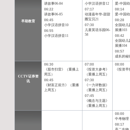
讲故事06-84
小学汉语拼音12
爱-中国幼
06:22
07:17
08:14
讲故事06-85
动漫嘉年华-甜甜
爱-中国幼
圈宝贝21
06:45
08:28
早期教育
小学汉语拼音10
07:30
全国幼儿
儿童英语乐园06-
展播103
06:55
58
小学汉语拼音11
08:42
全国幼儿
展播104
08:57
成长的秘
06:30
07:00
08:00
《股市扫雷》（重播上
《投资大参考》
《投资早
周五）
（重播上周五）
CCTV证券资
06:45
07:30
讯
《财富正前方》（重播
《一力评数据》
上周五）
（重播上周五）
07:45
《概念与主题》
（重播上周五）
08:00
中考物理
08:17
高二生物