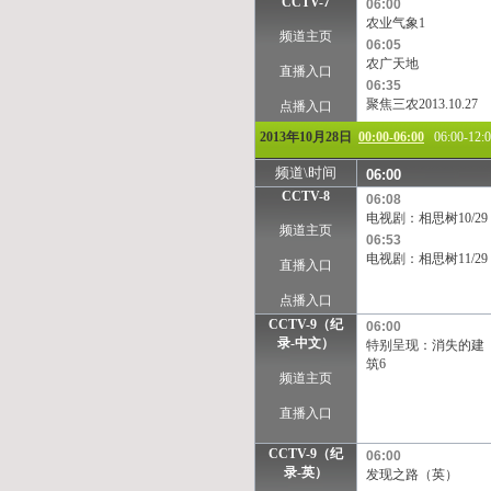
CCTV-7
06:00
农业气象1
频道主页
06:05
农广天地
直播入口
06:35
聚焦三农2013.10.27
点播入口
2013年10月28日
00:00-06:00
06:00-12:
频道\时间
06:00
CCTV-8
06:08
电视剧：相思树10/29
频道主页
06:53
电视剧：相思树11/29
直播入口
点播入口
CCTV-9（纪
06:00
录-中文）
特别呈现：消失的建
筑6
频道主页
直播入口
CCTV-9（纪
06:00
录-英）
发现之路（英）