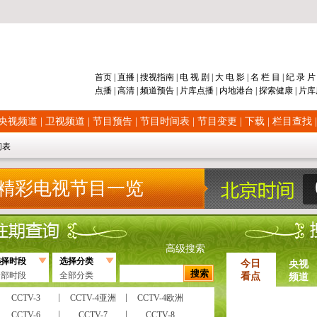
首页
|
直播
|
搜视指南
|
电 视 剧
|
大 电 影
|
名 栏 目
|
纪 录 
点播
|
高清
|
频道
预告
|
片库
点播
|
内地
港台
|
探索
健康
|
片库
央视频道
|
卫视频道
|
节目预告
|
节目时间表
|
节目变更
|
下载
|
栏目查找
间表
精彩电视节目一览
高级搜索
选择时段
选择分类
今日
央视
全部时段
全部分类
看点
频道
CCTV-3
CCTV-4亚洲
CCTV-4欧洲
CCTV-6
CCTV-7
CCTV-8