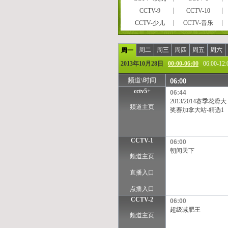
CCTV-9
CCTV-10
CCTV-少儿
CCTV-音乐
CCTVPусский
CCTV-高清
风云剧场
世界地理
周二
周三
周四
周五
周六
周一
女性时尚
CCTV-娱乐
2013年10月28日
00:00-06:00
06:00-12:
央视文化精品
先锋纪录
频道\时间
06:00
孕育指南
早期教育
cctv5+
06:44
彩民在线
法律服务
2013/2014赛季花滑大
频道主页
CCTV-气象
CCTV-汽摩
奖赛加拿大站-精选1
摄影频道
天元围棋
重庆卫视
福建东南卫视
CCTV-1
06:00
河北卫视
河南卫视
朝闻天下
频道主页
江苏卫视
江西卫视
陕西卫视
上海卫视
直播入口
浙江卫视
安徽卫视
点播入口
甘肃卫视
内蒙古卫
CCTV-2
06:00
西藏卫视
青海卫视
超级减肥王
频道主页
凤凰中文台
凤凰资讯台