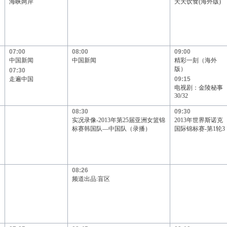
海峡两岸
天天饮食(海外版)
07:00
08:00
09:00
中国新闻
中国新闻
精彩一刻（海外
版）
07:30
走遍中国
09:15
电视剧：金陵秘事
30/32
08:30
09:30
实况录像-2013年第25届亚洲女篮锦
2013年世界斯诺克
标赛韩国队—中国队（录播）
国际锦标赛-第1轮3
08:26
频道出品:盲区