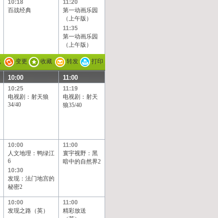
10:18
11:20
百战经典
第一动画乐园
（上午版）
11:35
第一动画乐园
（上午版）
载
变更
收藏
转发
打印
10:00
11:00
10:25
11:19
电视剧：射天狼
电视剧：射天
34/40
狼35/40
10:00
11:00
人文地理：鸭绿江
寰宇视野：黑
6
暗中的自然界2
10:30
发现：法门地宫的
秘密2
10:00
11:00
发现之路（英）
精彩放送