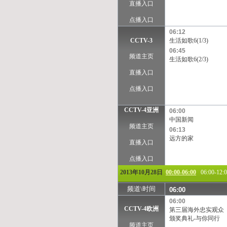
TVB-星河
TVB-8
直播入口
点播入口
06:12
CCTV-3
生活如歌6(1/3)
06:45
频道主页
生活如歌6(2/3)
直播入口
点播入口
CCTV-4亚洲
06:00
中国新闻
频道主页
06:13
远方的家
直播入口
点播入口
2013年10月28日
00:00-06:00
06:00-12:
频道\时间
06:00
06:00
CCTV-4欧洲
第三届海外忠实观众
颁奖典礼-与你同行
频道主页