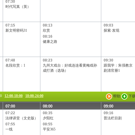
07:30
时代写真（英）
07:15
08:13
09:03
新文明密码31
欣赏
探索·发现
08:16
健康之路
07:48
08:23
09:30
名段欣赏：1
九州大戏台：好戏连连看黄梅戏孙
跟我学：朱强教京
成打酒（选场）
剧清官册1
00
12:00-18:00
18:00-24:00
帮助
下
07:00
08:00
09:00
07:22
08:35
09:16
法律讲堂（文史版）
夕阳红
普法栏目剧
07:55
08:55
一线
平安365