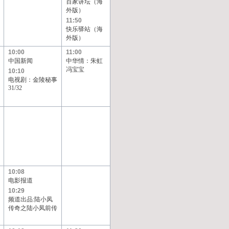
百家讲坛（海
外版）
11:50
快乐驿站（海
外版）
10:00
11:00
中国新闻
中华情：朱虹
冯宝宝
10:10
电视剧：金陵秘事
31/32
10:08
电影报道
10:29
频道出品:陆小凤
传奇之陆小凤前传