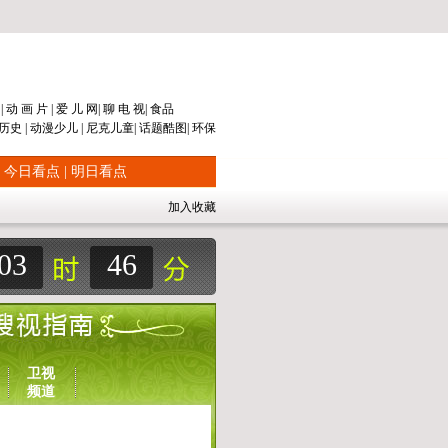
片
|
动 画 片
|
爱 儿 网
|
聊 电 视
|
食品
历史
|
动漫
少儿
|
尼克儿童
|
话题
酷图
|
环保
|
今日看点
|
明日看点
加入收藏
03
46
卫视
频道