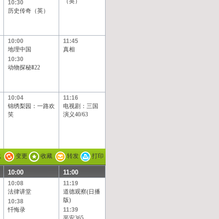
（英）
10:30
历史传奇（英）
10:00
11:45
地理中国
真相
10:30
动物探秘Ⅱ22
10:04
11:16
锦绣梨园：一路欢
电视剧：三国
笑
演义40/63
载
变更
收藏
转发
打印
10:00
11:00
10:08
11:19
法律讲堂
道德观察(日播
版)
10:38
忏悔录
11:39
平安365