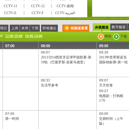
CCTV-11
CCTV-12
CCTV-新闻
CCTV-E
CCTV-F
CCTV-العربية
风云足球
风云音乐
第一剧场
电视指南
怀旧剧场
国防军事
数字频道
央视频道
周日
上周
本周
下周
即将播出
按频道查看
CCTV-戏曲
CCTV-电影
高尔夫·网球
00
12:00-18:00
18:00-24:00
帮助
下载
现代女性
英语辅导
游戏竞技
07:00
08:00
09:00
CCTV证券资讯
中学生频道
电视购物
08:07
09:30
高尔夫
CCTV-靓妆
CCTV-梨园
2013/2014西班牙足球甲级联赛-第
2013年世界斯诺克
CCTV-老年福
留学世界
青年学苑
10轮（巴塞罗那-皇家马德里）
国际锦标赛-第一轮
电视购物
教育一台
教育三台
BTV影视
北京卫视
广东卫视
08:33
09:07
黑龙江卫视
湖北卫视
湖南卫视
生活早参考
天天饮食
辽宁卫视
山东卫视
山西卫视
09:27
四川卫视
天津卫视
云南卫视
电视剧：打狗棍
1/70
天津一台
天津二台
广西卫视
吉林卫视
旅游卫视
贵州卫视
07:00
09:00
宁夏卫视
新疆卫视
厦门卫视
第一时间
交易时间（上午
凤凰电影台
华娱卫视
星空卫视
版）