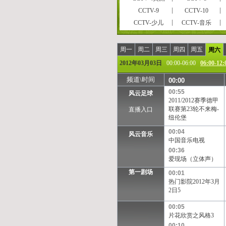
CCTV-9
CCTV-10
CCTV-少儿
CCTV-音乐
CCTVPусский
CCTV-高清
风云剧场
世界地理
周一
周二
周三
周四
周五
周六
女性时尚
CCTV-娱乐
2012年03月03日
00:00-06:00
06:00-12:
央视文化精品
先锋纪录
频道\时间
00:00
孕育指南
早期教育
00:55
风云足球
彩民在线
法律服务
2011/2012赛季德甲
CCTV-气象
CCTV-汽摩
联赛第23轮不来梅-
直播入口
纽伦堡
摄影频道
天元围棋
重庆卫视
00:04
福建东南卫视
风云音乐
中国音乐电视
河北卫视
河南卫视
00:36
江苏卫视
江西卫视
爱现场（立体声）
陕西卫视
上海卫视
第一剧场
00:01
浙江卫视
安徽卫视
热门影院2012年3月
2日5
甘肃卫视
内蒙古卫
西藏卫视
青海卫视
00:05
片花欣赏之风格3
凤凰中文台
凤凰资讯台
00:10