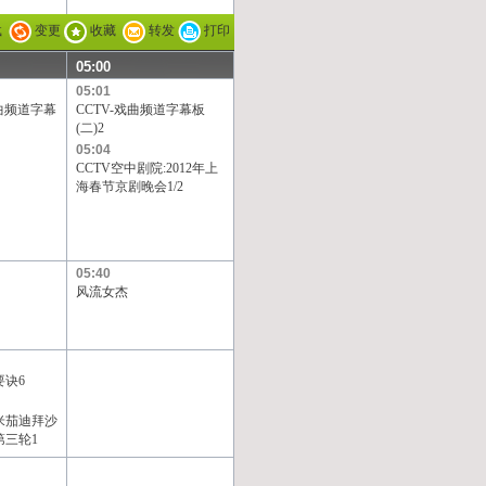
载
变更
收藏
转发
打印
05:00
05:01
戏曲频道字幕
CCTV-戏曲频道字幕板
(二)2
05:04
CCTV空中剧院:2012年上
海春节京剧晚会1/2
05:40
风流女杰
要诀6
欧米茄迪拜沙
第三轮1