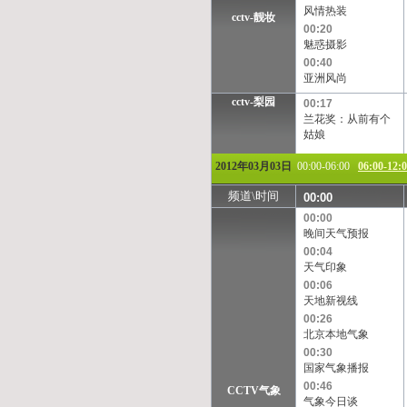
风情热装
cctv-靓妆
00:20
魅惑摄影
00:40
亚洲风尚
cctv-梨园
00:17
兰花奖：从前有个
姑娘
2012年03月03日
00:00-06:00
06:00-12:
频道\时间
00:00
00:00
晚间天气预报
00:04
天气印象
00:06
天地新视线
00:26
北京本地气象
00:30
国家气象播报
00:46
CCTV气象
气象今日谈