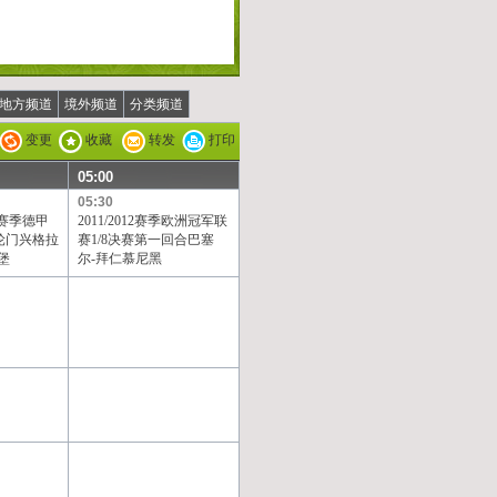
地方频道
境外频道
分类频道
变更
收藏
转发
打印
05:00
05:30
12赛季德甲
2011/2012赛季欧洲冠军联
轮门兴格拉
赛1/8决赛第一回合巴塞
堡
尔-拜仁慕尼黑