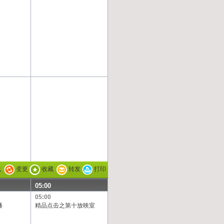
载
变更
收藏
转发
打印
05:00
05:00
播
精品点击之第十放映室