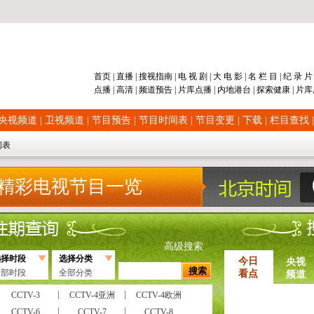
首页
|
直播
|
搜视指南
|
电 视 剧
|
大 电 影
|
名 栏 目
|
纪 录 
点播
|
高清
|
频道
预告
|
片库
点播
|
内地
港台
|
探索
健康
|
片库
央视频道
|
卫视频道
|
节目预告
|
节目时间表
|
节目变更
|
下载
|
栏目查找
间表
精彩电视节目一览
高级搜索
选择时段
选择分类
今日
央视
全部时段
全部分类
看点
频道
CCTV-3
CCTV-4亚洲
CCTV-4欧洲
CCTV-6
CCTV-7
CCTV-8