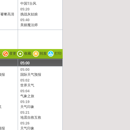
中国T台风
05:20
-饕餮高清
挑战灰姑娘
05:40
美丽魔法师
载
变更
收藏
转发
打印
05:00
05:00
预报
国际天气预报
05:02
世界天气
05:04
气象之旅
05:19
筑
天气印象
05:21
地震自救互救
05:26
预报
天气印象