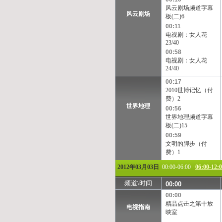
TVB-星河
TVB-8
风云剧场频道字幕
风云剧场
板(二)6
00:11
电视剧：女人花
23/40
00:58
电视剧：女人花
24/40
00:17
2010世博记忆（付
费）2
世界地理
00:56
世界地理频道字幕
板(二)15
00:59
文明的脚步（付
费）1
2012年03月03日
00:00-06:00
06:00-12:
频道\时间
00:00
00:00
精品点击之第十放
电视指南
映室