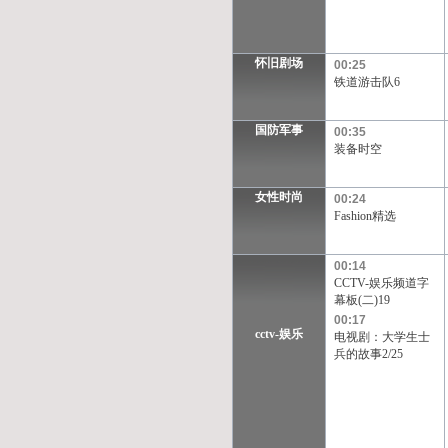
怀旧剧场
00:25
铁道游击队6
国防军事
00:35
装备时空
女性时尚
00:24
Fashion精选
00:14
CCTV-娱乐频道字
幕板(二)19
00:17
cctv-娱乐
电视剧：大学生士
兵的故事2/25