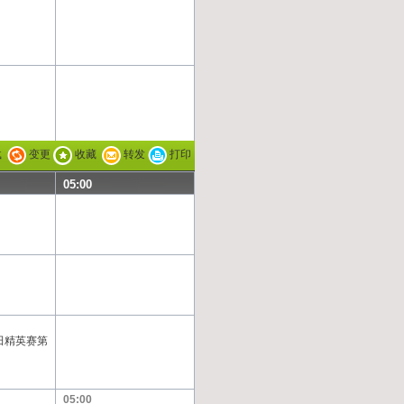
载
变更
收藏
转发
打印
05:00
本田精英赛第
05:00