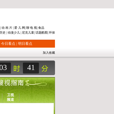
片
|
动 画 片
|
爱 儿 网
|
聊 电 视
|
食品
历史
|
动漫
少儿
|
尼克儿童
|
话题
酷图
|
环保
|
今日看点
|
明日看点
加入收藏
03
41
卫视
频道