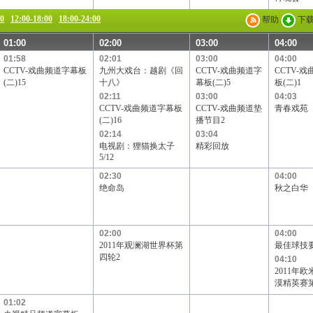
00
12:00-18:00
18:00-24:00
帮助
下
01:00
02:00
03:00
04:00
01:58
02:01
03:00
04:00
CCTV-戏曲频道字幕板
九州大戏台：越剧《回
CCTV-戏曲频道字
CCTV-
(二)15
十八》
幕板(二)5
板(二)1
02:11
03:00
04:03
CCTV-戏曲频道字幕板
CCTV-戏曲频道垫
青春戏苑
(二)16
播节目2
02:14
03:04
电视剧：狸猫换太子
精彩回放
5/12
02:30
04:00
绝命岛
秋之白华
02:00
04:00
2011年观澜湖世界杯第
最佳球技
四轮2
04:10
2011年
漠精英赛
01:02