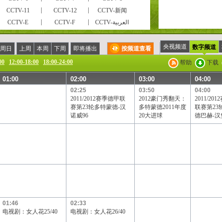
CCTV-11
CCTV-12
CCTV-新闻
CCTV-E
CCTV-F
CCTV-العربية
风云足球
风云音乐
第一剧场
电视指南
怀旧剧场
国防军事
央视频道
数字频道
周日
上周
本周
下周
即将播出
按频道查看
CCTV-戏曲
CCTV-电影
高尔夫·网球
00
12:00-18:00
18:00-24:00
帮助
下载
现代女性
英语辅导
游戏竞技
01:00
02:00
03:00
04:00
CCTV证券资讯
中学生频道
电视购物
02:25
03:50
04:00
高尔夫
CCTV-靓妆
CCTV-梨园
2011/2012赛季德甲联
2012豪门秀翻天：
2011/20
CCTV-老年福
留学世界
青年学苑
赛第23轮多特蒙德-汉
多特蒙德2011年度
联赛第23
诺威96
20大进球
德巴赫-汉
电视购物
教育一台
教育三台
BTV影视
北京卫视
广东卫视
黑龙江卫视
湖北卫视
湖南卫视
辽宁卫视
山东卫视
山西卫视
四川卫视
天津卫视
云南卫视
天津一台
天津二台
广西卫视
吉林卫视
旅游卫视
贵州卫视
宁夏卫视
新疆卫视
厦门卫视
01:46
02:33
电视剧：女人花25/40
电视剧：女人花26/40
凤凰电影台
华娱卫视
星空卫视