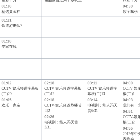
精彩十分
精品点击之第十放映室
精彩十分
01:30
04:30
精选黄金档
数字飙榜
01:21
铁道游击队7
01:10
专家在线
01:02
02:18
03:11
04:00
CCTV-娱乐频道字幕板
CCTV-娱乐频道字幕板
CCTV-娱乐频道字
CCTV-
(二)20
(二)12
幕板(二)13
板(二)1
01:05
02:18
03:14
04:03
欢乐一家亲
CCTV-娱乐频道垫播节
电视剧：能人冯天
我们有一
目2
贵6/31
04:51
02:26
CCTV-
电视剧：能人冯天贵
板(二)2
5/31
04:55
2012年
宵晚会