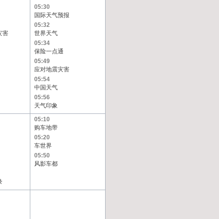
05:30
国际天气预报
05:32
灾害
世界天气
05:34
保险一点通
05:49
应对地震灾害
05:54
中国天气
05:56
天气印象
05:10
购车地带
05:20
车世界
05:50
风影车都
录