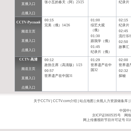
张小五的春天（阿）23/25
纪录片
直播入口
点播入口
00:15
01:00
02:15
CCTV-Pусский
完美（俄）14/26
综艺大观
纪录片
（俄）
02:45
频道主页
01:30
流行乐
直播入口
跟我学（俄）
02:50
01:45
故事汇
点播入口
纪录片（俄）
CCTV-高清
00:12
01:29
02:00
政协主席（高清版）1/23
世界遗产在中
世界遗
频道主页
国32
00:57
02:32
世界遗产在中国31
探秘
直播入口
点播入口
关于CCTV
|
CCTV.com介绍
|
站点地图
|
央视人力资源储备库
|
中国中
京ICP证060535号
网络文
网上传播视听节目许可证号 010