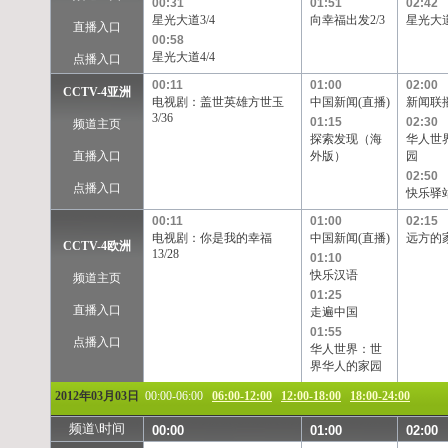
00:31
01:51
02:42
TVB-星河
TVB-8
Channel[V]
天映频道
星光大道3/4
向幸福出发2/3
星光大道
直播入口
00:58
星光大道4/4
点播入口
00:11
01:00
02:00
CCTV-4亚洲
电视剧：盖世英雄方世玉
中国新闻(直播)
新闻联
3/36
01:15
02:30
频道主页
探索发现（海
华人世
直播入口
外版）
园
02:50
点播入口
快乐驿
00:11
01:00
02:15
电视剧：你是我的幸福
中国新闻(直播)
远方的
CCTV-4欧洲
13/28
01:10
快乐汉语
频道主页
01:25
直播入口
走遍中国
01:55
点播入口
华人世界：世
界华人的家园
2012年03月03日
00:00-06:00
06:00-12:00
12:00-18:00
18:00-24:00
频道\时间
00:00
01:00
02:00