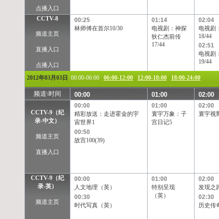
点播入口
CCTV-8
00:25
01:14
02:04
林师傅在首尔10/30
电视剧：神探
电视剧
频道主页
18/44
狄仁杰前传
17/44
02:51
直播入口
电视剧
19/44
点播入口
2012年03月03日
00:00-06:00
06:00-12:00
12:00-18:00
18:00-24:00
频道\时间
00:00
01:00
02:00
00:00
01:00
02:00
CCTV-9（纪
精彩放送：走进霍金的宇
寰宇万象：子
寰宇视
录-中文）
宙世界1
宫日记5
00:50
频道主页
故宫100(39)
直播入口
CCTV-9（纪
00:00
01:00
02:00
录-英）
人文地理（英）
特别呈现
发现之
（英）
00:30
02:30
频道主页
时代写真（英）
历史传