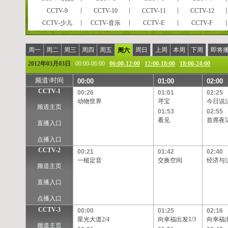
CCTV-9
CCTV-10
CCTV-11
CCTV-12
CCTV-少儿
CCTV-音乐
CCTV-E
CCTV-F
CCTVPусский
CCTV-高清
风云足球
风云音乐
风云剧场
世界地理
电视指南
怀旧剧场
周一
周二
周三
周四
周五
周日
上周
本周
下周
即将
周六
女性时尚
CCTV-娱乐
CCTV-戏曲
CCTV-电影
2012年03月03日
00:00-06:00
06:00-12:00
12:00-18:00
18:00-24:00
央视文化精品
先锋纪录
现代女性
英语辅导
频道\时间
00:00
01:00
02:00
孕育指南
早期教育
CCTV证券资讯
中学生频道
CCTV-1
00:26
01:01
02:25
彩民在线
法律服务
高尔夫
CCTV-靓妆
动物世界
寻宝
今日说
频道主页
CCTV-气象
CCTV-汽摩
CCTV-老年福
留学世界
01:53
02:55
看见
首席夜
摄影频道
天元围棋
电视购物
教育一台
直播入口
重庆卫视
福建东南卫视
BTV影视
北京卫视
点播入口
河北卫视
河南卫视
黑龙江卫视
湖北卫视
CCTV-2
00:21
01:42
02:40
江苏卫视
江西卫视
辽宁卫视
山东卫视
一槌定音
交换空间
经济与
频道主页
陕西卫视
上海卫视
四川卫视
天津卫视
浙江卫视
安徽卫视
天津一台
天津二台
直播入口
甘肃卫视
内蒙古卫
吉林卫视
旅游卫视
点播入口
西藏卫视
青海卫视
宁夏卫视
新疆卫视
CCTV-3
00:00
01:25
02:16
凤凰中文台
凤凰资讯台
凤凰电影台
华娱卫视
星光大道2/4
向幸福出发1/3
向幸福出
频道主页