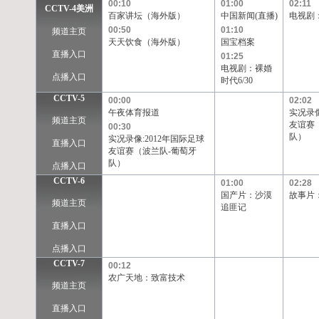
00:10
01:00
02:11
CCTV-4美洲
百家讲坛（海外版）
中国新闻(直播)
电视剧：
00:50
01:10
频道主页
天天饮食（海外版）
国宝档案
直播入口
01:25
电视剧：裸婚
点播入口
时代6/30
CCTV-5
00:00
02:02
午夜体育报道
实况录像
频道主页
友谊赛
00:30
队）
实况录像:2012年国际足球
直播入口
友谊赛（波兰队-葡萄牙
队）
点播入口
CCTV-6
01:00
02:28
国产片：沙漠
故事片
频道主页
追匪记
直播入口
点播入口
CCTV-7
00:12
农广天地：致富技术
频道主页
直播入口