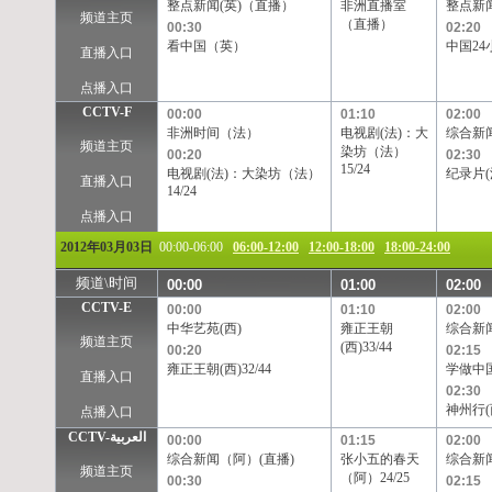
整点新闻(英)（直播）
非洲直播室
整点新闻
频道主页
（直播）
00:30
02:20
看中国（英）
中国24
直播入口
点播入口
CCTV-F
00:00
01:10
02:00
非洲时间（法）
电视剧(法)：大
综合新闻
频道主页
染坊（法）
00:20
02:30
15/24
电视剧(法)：大染坊（法）
纪录片(
直播入口
14/24
点播入口
2012年03月03日
00:00-06:00
06:00-12:00
12:00-18:00
18:00-24:00
频道\时间
00:00
01:00
02:00
CCTV-E
00:00
01:10
02:00
中华艺苑(西)
雍正王朝
综合新闻
频道主页
(西)33/44
00:20
02:15
雍正王朝(西)32/44
学做中国
直播入口
02:30
神州行(
点播入口
CCTV-العربية
00:00
01:15
02:00
综合新闻（阿）(直播)
张小五的春天
综合新
频道主页
（阿）24/25
00:30
02:15