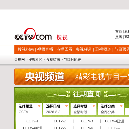
首页
|
直
点播
|
高
搜视指南
|
视频直播
|
点播回看
|
央视频道
|
卫视频道
|
节目预
央视网
>
搜视社区
>
搜视指南
>
节目时间表
精彩电视节目一
选择频道
选择日期
选择时段
选择分类
CCTV-1
2026-8-8
全部时段
全部分类
CCTV-1
CCTV-2
CCTV-3
CCTV-4亚洲
CCTV-4美洲
CCTV-5
CCTV-6
CCTV-7