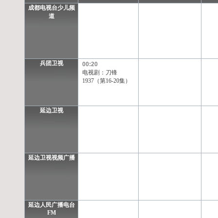
成都电视台少儿频
道
兵团卫视
00:20
电视剧：刀锋
1937（第16-20集）
延边卫视
延边卫视视频广播
延边人民广播电台
FM