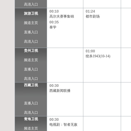
高清入口
00:10
01:24
旅游卫视
高尔夫赛事集锦
都市剧场
00:35
频道主页
泰学
直播入口
高清入口
贵州卫视
01:00
绞杀1943(10-14)
频道主页
直播入口
高清入口
西藏卫视
00:30
西藏新闻联播
直播入口
高清入口
青海卫视
00:30
电视剧：智者无敌
频道主页