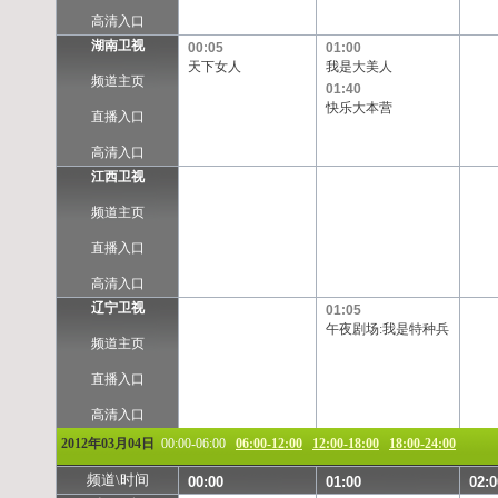
高清入口
湖南卫视
00:05
01:00
天下女人
我是大美人
频道主页
01:40
快乐大本营
直播入口
高清入口
江西卫视
频道主页
直播入口
高清入口
辽宁卫视
01:05
午夜剧场:我是特种兵
频道主页
直播入口
高清入口
2012年03月04日
00:00-06:00
06:00-12:00
12:00-18:00
18:00-24:00
频道\时间
00:00
01:00
02:0