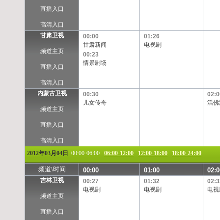
直播入口
高清入口
甘肃卫视
00:00
01:26
甘肃新闻
电视剧
频道主页
00:23
情景剧场
直播入口
高清入口
内蒙古卫视
00:30
02:0
儿女传奇
活佛济
频道主页
直播入口
高清入口
2012年03月04日
00:00-06:00
06:00-12:00
12:00-18:00
18:00-24:00
频道\时间
00:00
01:00
02:0
吉林卫视
00:27
01:32
02:3
电视剧
电视剧
电视
频道主页
直播入口