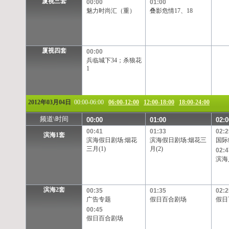
厦视三套
00:00
01:00
魅力时尚汇（重）
叠影危情17、18
厦视四套
00:00
兵临城下34；杀狼花
1
2012年03月04日
00:00-06:00
06:00-12:00
12:00-18:00
18:00-24:00
频道\时间
00:00
01:00
02:0
00:41
01:33
02:2
滨海1套
滨海假日剧场:烟花
滨海假日剧场:烟花三
国际
三月(1)
月(2)
02:4
滨海
滨海2套
00:35
01:35
02:2
广告专题
假日百合剧场
假日
00:45
假日百合剧场