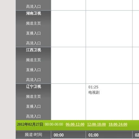
高清入口
湖南卫视
频道主页
直播入口
高清入口
江西卫视
频道主页
直播入口
高清入口
辽宁卫视
01:25
电视剧
频道主页
直播入口
高清入口
2012年02月27日
00:00-06:00
06:00-12:00
12:00-18:00
18:00-24:00
频道\时间
00:00
01:00
02