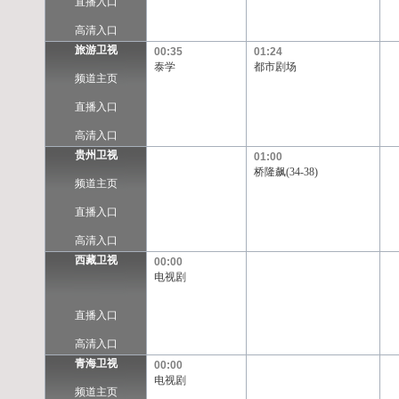
直播入口
高清入口
旅游卫视
00:35
01:24
泰学
都市剧场
频道主页
直播入口
高清入口
贵州卫视
01:00
桥隆飙(34-38)
频道主页
直播入口
高清入口
西藏卫视
00:00
电视剧
直播入口
高清入口
青海卫视
00:00
电视剧
频道主页