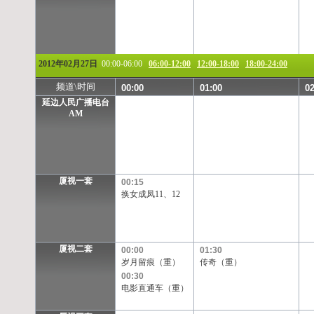
2012年02月27日
00:00-06:00
06:00-12:00
12:00-18:00
18:00-24:00
频道\时间
00:00
01:00
02
延边人民广播电台
AM
厦视一套
00:15
换女成凤11、12
厦视二套
00:00
01:30
岁月留痕（重）
传奇（重）
00:30
电影直通车（重）