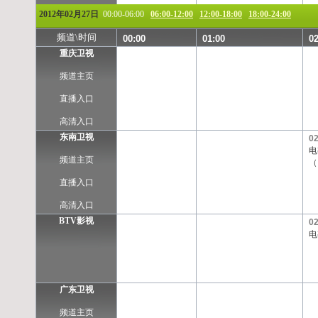
2012年02月27日
00:00-06:00
06:00-12:00
12:00-18:00
18:00-24:00
频道\时间
00:00
01:00
02
重庆卫视
频道主页
直播入口
高清入口
东南卫视
02
电
频道主页
（
直播入口
高清入口
BTV影视
02
电
广东卫视
频道主页