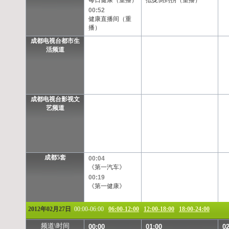
每日健康（重播）
抵拢倒到拐（重播）
00:52
健康直播间（重
播）
成都电视台都市生
活频道
成都电视台影视文
艺频道
成都5套
00:04
《第一汽车》
00:19
《第一健康》
2012年02月27日
00:00-06:00
06:00-12:00
12:00-18:00
18:00-24:00
频道\时间
00:00
01:00
02