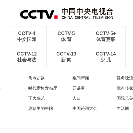
CCTV-4
CCTV-5
CCTV-5+
中文国际
体 育
体育赛事
CCTV-12
CCTV-13
CCTV-14
社会与法
新 闻
少 儿
播
焦点访谈
晚间新闻
经典咏
法
时代楷模发布厅
开讲啦
我有传
然
正大综艺
人口
国际艺
眼
典籍里的中国
中国诗词大会
生活圈