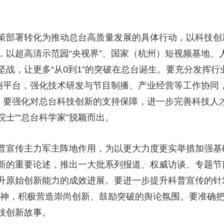
央博
非遗
文化
旅游
科普
健康
乐龄
阅读
云起
超级工厂
智敬中国
全民健康
颜选攻略
海洋
策部署转化为推动总台高质量发展的具体行动，以科技创
，以超高清示范园“央视界”、国家（杭州）短视频基地、
坚战，让更多“从0到1”的突破在总台诞生。要充分发挥
科创平台，强化技术研发与节目制播、产业经营等工作协同
热播榜
总台企业白名单
链”。要强化对总台科技创新的支持保障，进一步完善科技
院士”“总台科学家”脱颖而出。
普宣传主力军主阵地作用，为以更大力度更实举措加强基
新的重要论述，推出一大批系列报道、权威访谈、专题节
升原始创新能力的成效进展。要进一步提升科普宣传的针
精神，积极营造崇尚创新、鼓励突破的舆论氛围。要准确
技创新故事。