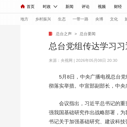
首页
时政
新闻
评论
视频
财经
人民领袖习近平
直播
海外频道
片库
iPanda
栏目大全
联播+
English
中国领导人
节目单
Монгол
听音
央视快评
微视频
习
地方
乡村振兴
生态
一带一路
央博
文化
总台之声
>
总台要闻
总台春晚
网络春晚
共产党员网
秧纪录
总台党组传达学习习
来源：央视网 | 2026年05月08日 20:30
新闻
国内
国际
评论
经济
军事
人民领袖习近平
联播+
热解读
天天学习
5月8日，中央广播电视总台
彻落实举措。中宣部副部长，中央
视频
小央视频
小央直播
直播中国
熊猫
现场
前线
比划
快看
蓝海中国
新兵
会议指出，习近平总书记的重
体育
直播
强我国基础研究作出战略部署，为
竞猜
2026年世界杯
2026
书记关于加强基础研究、建设科技
VIP会员
CCTV奥林匹克频道
生活体育大会