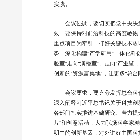
实践。
财经
教育
乡村振兴
生态环境
一带一路
大国智造
大国展会
大国保险
云顶对话
会议强调，要切实把党中央决
效。要保持对前沿科技的高度敏锐
重点项目为牵引，打好关键技术攻
势，深化构建“产学研用”一体化
CCTV.节目官网
直播
节目单
栏目
片库
验室”走向“演播室”、走向“产业
创新的“资源富集地”，让更多“总台
会议要求，要充分发挥总台科
深入阐释习近平总书记关于科技创
各部门扎实推进基础研究、着力提
片”和创意活动，大力弘扬科学家
明中的创新基因，对外讲好中国科