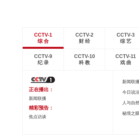
CCTV-1
CCTV-2
CCTV-3
综 合
财 经
综 艺
CCTV-9
CCTV-10
CCTV-11
纪 录
科 教
戏 曲
新闻联
正在播出：
今日说
新闻联播
人与自
精彩预告：
秘境之
焦点访谈