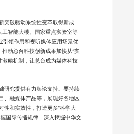
艺术
汽车
数智
5G
产业+
时尚
天气
才艺
网展
央央好物
新突破驱动系统性变革取得新成
人工智能大楼、国家重点实验室等
行业引领作用和视听媒体应用场景优
，推动总台科技创新成果加快从“实
人才激励机制，让总台成为媒体科技
础研究提供有力舆论支持。要持续
目、融媒体产品等，展现好各地区
对性和实效性，打造更多“科学大
把握国际传播规律，深入挖掘中华文