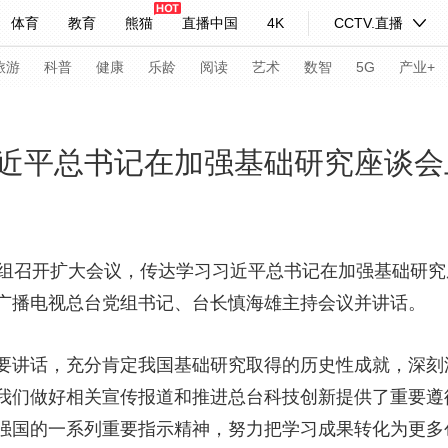
体育
教育
熊猫
直播中国
4K
CCTV.直播
式妙语
主持人
下载央视影音
热解读
天天学习
旅游
科普
健康
乐龄
阅读
艺术
数智
5G
产业+
纪录片网
国家大剧院
大型活动
近平总书记在加强基础研究座谈会
科技
法治
文娱
人物
公益
图片
习式妙语
央视快评
央视网评
光华锐评
锋面
党组召开扩大会议，传达学习习近平总书记在加强基础研
广播电视总台党组书记、台长慎海雄主持会议并讲话。
频道
VR/AR
4K专区
全景新闻
请入列
人生第一次
人生第二次
要讲话，充分肯定我国基础研究取得的历史性成就，深刻
我们做好相关宣传报道和推进总台科技创新提供了重要遵
年冬奥会
CBA
NBA
中超
国足
国际足球
网球
综
强国的一系列重要指示精神，努力把学习成果转化为更多
体育江湖
文化体育
冰雪道路
足球道路