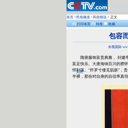
新闻
|
体育
首页
>
民俗频道
>
风俗细说
> 正文
打印本页
转发
收藏
包容而
央视国际 www
隋唐服饰富贵典雅， 封建帝
富足快乐。大唐海纳百川的襟
悍利落。“纤罗寸缕见肌肤”，
关闭
半裸，那份对自身的自信率真