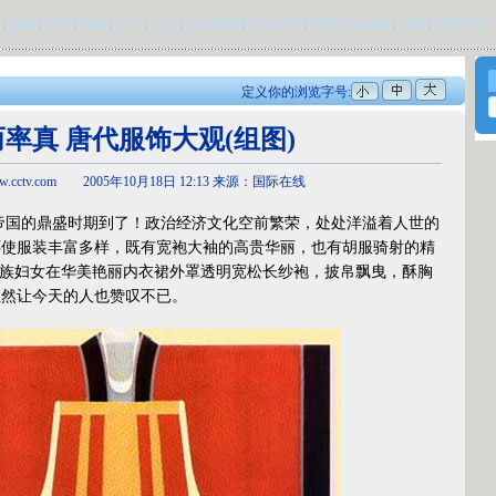
|
娱乐
|
经济
|
科教
|
少儿
|
法治
|
电视指南
|
央视社区
|
网络电视直播
|
点播
|
手机MP4
定义你的浏览字号:
率真 唐代服饰大观(组图)
.cctv.com 2005年10月18日 12:13 来源：国际在线
国的鼎盛时期到了！政治经济文化空前繁荣，处处洋溢着人世的
怀使服装丰富多样，既有宽袍大袖的高贵华丽，也有胡服骑射的精
贵族妇女在华美艳丽内衣裙外罩透明宽松长纱袍，披帛飘曳，酥胸
坦然让今天的人也赞叹不已。