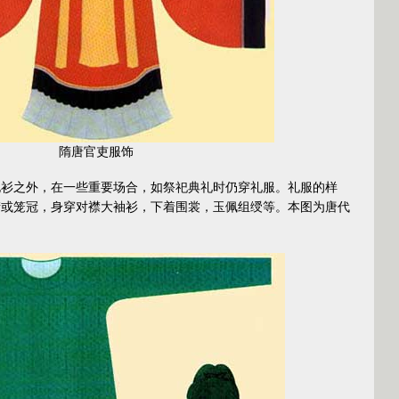
隋唐官吏服饰
之外，在一些重要场合，如祭祀典礼时仍穿礼服。礼服的样
帻或笼冠，身穿对襟大袖衫，下着围裳，玉佩组绶等。本图为唐代