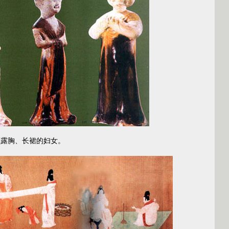
露胸、长裙的妇女。