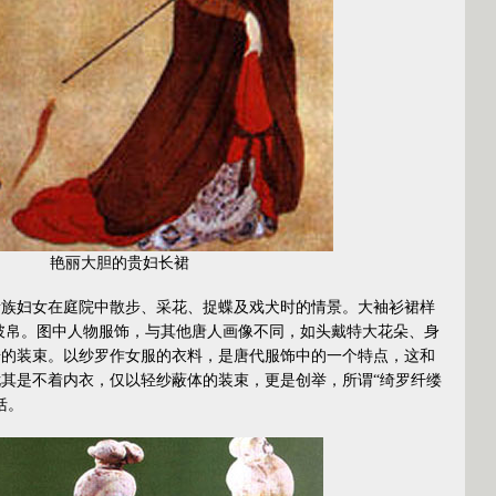
艳丽大胆的贵妇长裙
妇女在庭院中散步、采花、捉蝶及戏犬时的情景。大袖衫裙样
披帛。图中人物服饰，与其他唐人画像不同，如头戴特大花朵、身
奇的装束。以纱罗作女服的衣料，是唐代服饰中的一个特点，这和
其是不着内衣，仅以轻纱蔽体的装束，更是创举，所谓“绮罗纤缕
括。