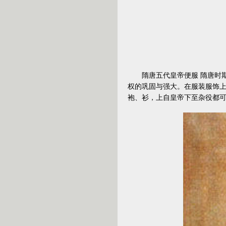
隋唐五代皇帝便服 隋唐时期
权的巩固与强大。在服装服饰
袍、衫，上自皇帝下至杂役都