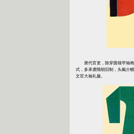
唐代官吏，除穿圆领窄袖袍衫
式，多承袭隋朝旧制，头戴介
文官大袖礼服。