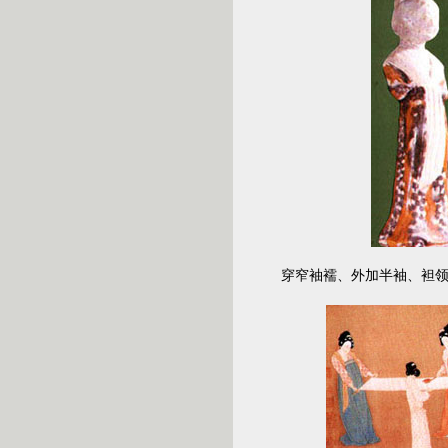
穿窄袖襦、外加半袖、袒领