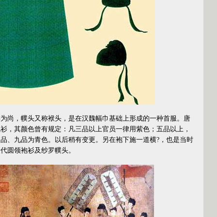
尚，幞头又称袱头，是在汉魏幅巾基础上形成的一种首服。唐
袍衫，其颜色曾有规定：凡三品以上官员一律用紫色；五品以上，
品、九品为青色。以后稍有变更。另在袍下施一道横?，也是当时
唐代圆领袍衫及纱罗幞头。