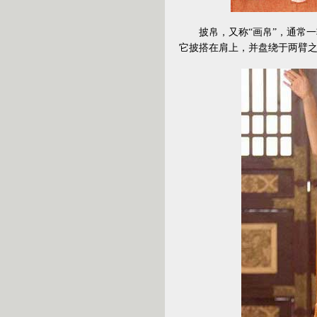
披帛，又称“画帛”，通常一
它披搭在肩上，并盘绕于两臂