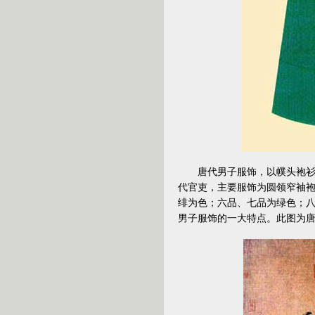
唐代男子服饰，以幞头袍衫为
代官吏，主要服饰为圆领窄袖
绯为色；六品、七品为绿色；八
男子服饰的一大特点。此图为