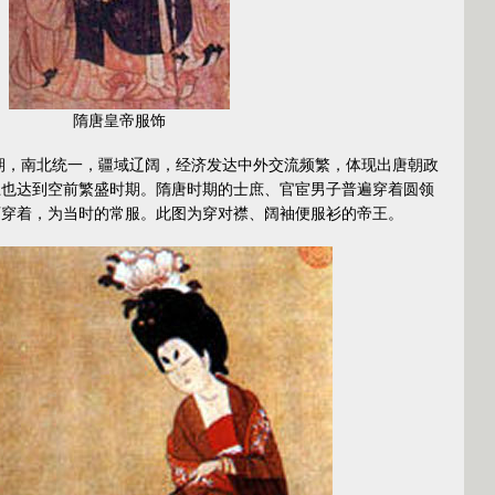
隋唐皇帝服饰
，南北统一，疆域辽阔，经济发达中外交流频繁，体现出唐朝政
上也达到空前繁盛时期。隋唐时期的士庶、官宦男子普遍穿着圆领
可穿着，为当时的常服。此图为穿对襟、阔袖便服衫的帝王。