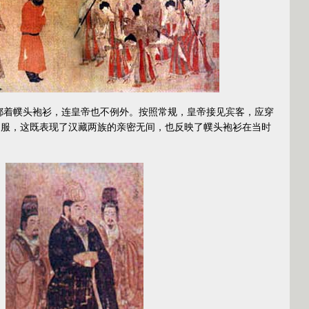
着幞头袍衫，连皇帝也不例外。按照常规，皇帝接见宾客，应穿
常服，这既表现了汉藏两族的亲密无间，也反映了幞头袍衫在当时