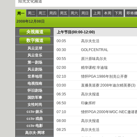
阳光文化频道
周二
周三
周四
周五
周六
周日
上周
本周
下周
即将
周一
2008年12月08日
央视频道
上午节目(00:00-12:00)
数字频道
00:05
高尔夫生活
风云足球
00:30
GOLFCENTRAL
风云音乐
00:55
原汁原味高尔夫
第一剧场
02:00
精华课程:辛迪瑞
风云剧场
世界地理
02:10
情怀PGA:1986年别克公开赛
电视指南
03:00
直播美巡赛:2008年迪尔精英赛(3)
怀旧剧场
06:35
高尔夫报道
国防军事
06:50
印象挥杆
女性时尚
cctv-娱乐
07:10
情怀PGA:2000年WGC-NEC邀请
cctv-戏曲
08:00
高尔夫报道
cctv-电影
08:25
高尔夫生活
高尔夫·网球