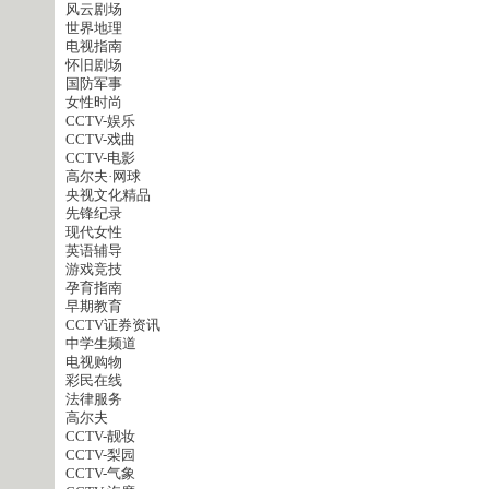
风云剧场
世界地理
电视指南
怀旧剧场
国防军事
女性时尚
CCTV-娱乐
CCTV-戏曲
CCTV-电影
高尔夫·网球
央视文化精品
先锋纪录
现代女性
英语辅导
游戏竞技
孕育指南
早期教育
CCTV证券资讯
中学生频道
电视购物
彩民在线
法律服务
高尔夫
CCTV-靓妆
CCTV-梨园
CCTV-气象