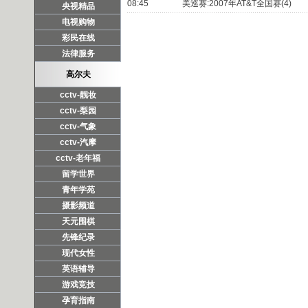
08:45
美巡赛:2007年AT&T全国赛(4)
央视精品
电视购物
彩民在线
法律服务
高尔夫
cctv-靓妆
cctv-梨园
cctv-气象
cctv-汽摩
cctv-老年福
留学世界
青年学苑
摄影频道
天元围棋
先锋纪录
现代女性
英语辅导
游戏竞技
孕育指南