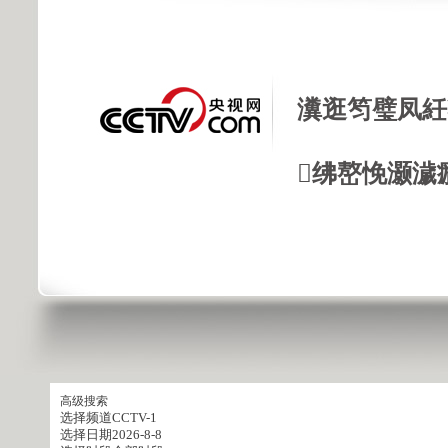
瀵逛笉璧凤紝
绋嶅悗灏濊
高级搜索
选择频道
CCTV-1
选择日期
2026-8-8