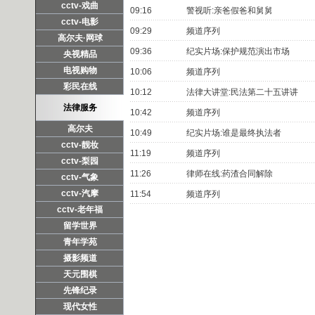
cctv-戏曲
09:16
警视听:亲爸假爸和舅舅
cctv-电影
09:29
频道序列
高尔夫·网球
09:36
纪实片场:保护规范演出市场
央视精品
电视购物
10:06
频道序列
彩民在线
10:12
法律大讲堂:民法第二十五讲讲
法律服务
10:42
频道序列
高尔夫
10:49
纪实片场:谁是最终执法者
cctv-靓妆
11:19
频道序列
cctv-梨园
11:26
律师在线:药渣合同解除
cctv-气象
cctv-汽摩
11:54
频道序列
cctv-老年福
留学世界
青年学苑
摄影频道
天元围棋
先锋纪录
现代女性