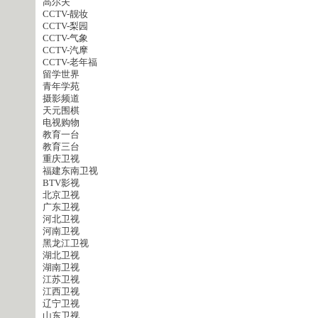
高尔夫
CCTV-靓妆
CCTV-梨园
CCTV-气象
CCTV-汽摩
CCTV-老年福
留学世界
青年学苑
摄影频道
天元围棋
电视购物
教育一台
教育三台
重庆卫视
福建东南卫视
BTV影视
北京卫视
广东卫视
河北卫视
河南卫视
黑龙江卫视
湖北卫视
湖南卫视
江苏卫视
江西卫视
辽宁卫视
山东卫视