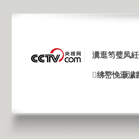
瀵逛笉璧凤紝
绋嶅悗灏濊