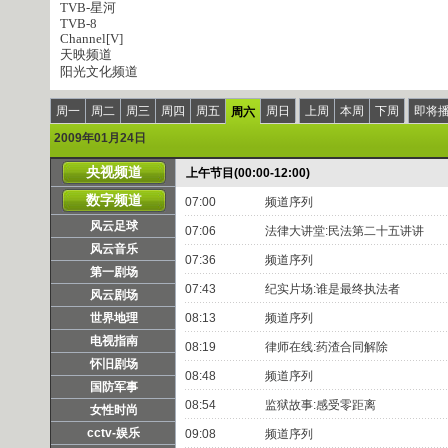
TVB-星河
TVB-8
Channel[V]
天映频道
阳光文化频道
周一
周二
周三
周四
周五
周日
上周
本周
下周
即将
周六
2009年01月24日
央视频道
上午节目(00:00-12:00)
数字频道
07:00
频道序列
风云足球
07:06
法律大讲堂:民法第二十五讲讲
风云音乐
07:36
频道序列
第一剧场
07:43
纪实片场:谁是最终执法者
风云剧场
世界地理
08:13
频道序列
电视指南
08:19
律师在线:药渣合同解除
怀旧剧场
08:48
频道序列
国防军事
08:54
监狱故事:感受零距离
女性时尚
cctv-娱乐
09:08
频道序列