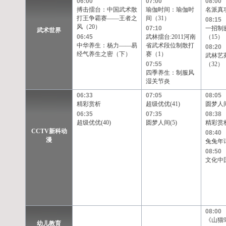
06:00
07:00
08:00
搏击擂台：中国武术散
瑜伽时间：瑜伽时
名派真
打王争霸赛——王者之
间（31）
08:15
风（20）
07:10
一招制
武术世界
06:45
武林擂台:2011河南
（15）
中华养生：杨力——易
省武术段位制散打
08:20
经气养生之密（下）
赛（1）
武林艺
07:55
（32）
四季养生：制服风
湿关节炎
06:33
07:05
08:05
精彩赏析
超级优优(41)
圆梦人间
06:35
07:35
08:38
超级优优(40)
圆梦人间(5)
精彩赏
CCTV新科动
08:40
漫
兔兔年话
08:50
文化中国
08:00
《山猫9
幼儿教育