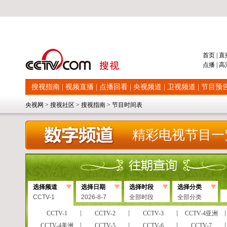
首页
|
直
点播
|
高
搜视指南
|
视频直播
|
点播回看
|
央视频道
|
卫视频道
|
节目预
央视网
>
搜视社区
>
搜视指南
>
节目时间表
精彩电视节目一
选择频道
选择日期
选择时段
选择分类
CCTV-1
2026-8-7
全部时段
全部分类
CCTV-1
CCTV-2
CCTV-3
CCTV-4亚洲
CCTV-4美洲
CCTV-5
CCTV-6
CCTV-7