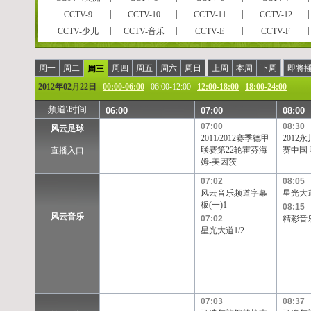
CCTV-9
CCTV-10
CCTV-11
CCTV-12
CCTV-少儿
CCTV-音乐
CCTV-E
CCTV-F
CCTVPусский
CCTV-高清
风云足球
风云音乐
风云剧场
世界地理
电视指南
怀旧剧场
周一
周二
周四
周五
周六
周日
上周
本周
下周
即将
周三
女性时尚
CCTV-娱乐
CCTV-戏曲
CCTV-电影
2012年02月22日
00:00-06:00
06:00-12:00
12:00-18:00
18:00-24:00
央视文化精品
先锋纪录
现代女性
英语辅导
频道\时间
06:00
07:00
08:00
孕育指南
早期教育
CCTV证券资讯
中学生频道
07:00
08:30
风云足球
彩民在线
法律服务
高尔夫
CCTV-靓妆
2011/2012赛季德甲
2012
CCTV-气象
CCTV-汽摩
CCTV-老年福
留学世界
联赛第22轮霍芬海
赛中国
直播入口
姆-美因茨
摄影频道
天元围棋
电视购物
教育一台
重庆卫视
福建东南卫视
BTV影视
07:02
北京卫视
08:05
风云音乐频道字幕
星光大道
河北卫视
河南卫视
黑龙江卫视
湖北卫视
板(一)1
08:15
江苏卫视
江西卫视
辽宁卫视
山东卫视
风云音乐
07:02
精彩音
星光大道1/2
陕西卫视
上海卫视
四川卫视
天津卫视
浙江卫视
安徽卫视
天津一台
天津二台
甘肃卫视
内蒙古卫
吉林卫视
旅游卫视
西藏卫视
青海卫视
宁夏卫视
新疆卫视
凤凰中文台
凤凰资讯台
凤凰电影台
华娱卫视
07:03
08:37