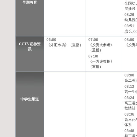
早期教育
全国幼
展播91
08:26
幼儿园
08:51
成长365
06:00
07:00
08:00
CCTV证券资
《外汇市场》（重播）
《投资大参考》
《投资
讯
（重播）
07:30
《一力评数据》
（重播）
08:00
高二英
08:12
高一生
08:24
中学生频道
高三语
秋情结
08:36
高三化
体系
08:48
初三语