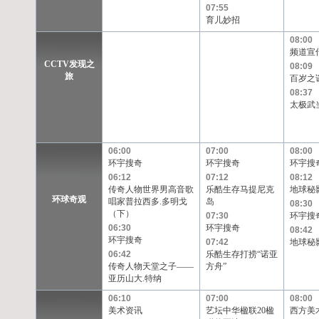
07:55
育儿妙招
08:00
频道宣
CCTV发现之
08:09
旅
百岁之
08:37
太极武
06:00
07:00
08:00
环宇搜奇
环宇搜奇
环宇搜
06:12
07:12
08:12
传奇人物世界男高音歌
乐酷生存马提尼克
地球秘
环球奇观
唱家普拉西多.多明戈
岛
08:30
（下）
07:30
环宇搜
06:30
环宇搜奇
08:42
环宇搜奇
07:42
地球秘
06:42
乐酷生存打捞“诺亚
传奇人物天堂之子——
方舟”
亚历山大.特纳
06:10
07:00
08:00
美术资讯
艺坛中华楹联20楹
西方美