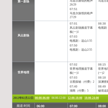
马迭尔旅馆的枪声
马迭尔旅
TVB-星河
TVB-8
Channel[V]
天映频道
第一剧场
26/29
07:51
马迭尔旅馆的枪声
27/29
07:01
08:38
风云剧场频道字幕
电视剧：
板(一)1
风云剧场
07:03
电视剧：远山1/35
07:50
电视剧：远山2/35
07:02
08:15
世界地理频道字幕
世界地
世界地理
板(一)1
(一)2
07:03
08:18
古图探秘（付费）2
深渊密
07:40
08:49
湖商（付费）5
秘境追踪
2012年02月22日
00:00-06:00
06:00-12:00
12:00-18:00
18:00-24:00
频道\时间
06:00
07:00
08:00