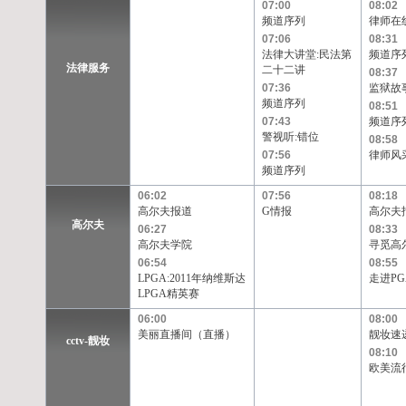
07:00
08:02
频道序列
律师在
07:06
08:31
法律大讲堂:民法第
频道序
法律服务
二十二讲
08:37
07:36
监狱故
频道序列
08:51
07:43
频道序
警视听:错位
08:58
07:56
律师风
频道序列
06:02
07:56
08:18
高尔夫报道
G情报
高尔夫
高尔夫
06:27
08:33
高尔夫学院
寻觅高
06:54
08:55
LPGA:2011年纳维斯达
走进PG
LPGA精英赛
06:00
08:00
美丽直播间（直播）
靓妆速
cctv-靓妆
08:10
欧美流