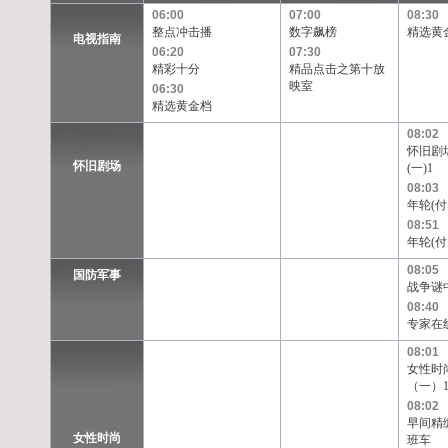
06:00
07:00
08:30
整点冲击播
数字飙榜
精选黄
电视指南
06:20
07:30
精彩十分
精品点击之第十放
映室
06:30
精选黄金档
08:02
怀旧剧
怀旧剧场
(一)1
08:03
年轮(付费
08:51
年轮(付费
08:05
国防军事
战争谜
08:40
专家在
08:01
女性时
（一）
08:02
早间精
女性时尚
班车