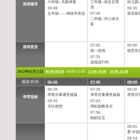
六年级--天眼神童
三年级--绿豆豆英
幼儿园-
英语辅导
语
06:49
08:30
五年级——神娃学英语
07:49
英语新
二年级--开心派乐
多
07:05
08:00
游戏竞技
第一游戏
电竞世
07:35
游戏进行时
2012年02月22日
00:00-06:00
06:00-12:00
12:00-18:00
18:00-24:00
频道\时间
06:00
07:00
08:00
06:30
07:30
08:30
孕育百事通答疑版
孕育百事通答疑版
孕育百
孕育指南
06:45
07:43
乐比悠悠
孕妇胎教音乐
07:56
妈妈宝宝
08:01
爱-中国
08:14