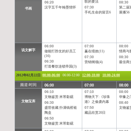
联的要法
06:20
08:30
汉字五千年翰墨情怀
07:30
第二届
书画
手札生命的留言6
展播56
06:00
07:00
08:00
说文解字
做能打胜仗的好员工
赢在绩效(11)
情商与影
(16)
07:30
08:30
06:30
营销纲领(4)
最佳商业
打造餐饮连锁帝国(3)
2012年02月22日
00:00-06:00
06:00-12:00
12:00-18:00
18:00-24:00
频道\时间
06:00
07:00
08:00
06:10
07:10
08:00
文物鉴赏:米芾歙砚
博物天下:《珍珠
华豫之
文物宝库
港》之偷袭内幕
06:30
08:40
盛世收藏:扑满钱褡裢
07:50
文物鉴
陶盒
藏品欣赏20日
06:50
文物鉴赏:米芾歙砚