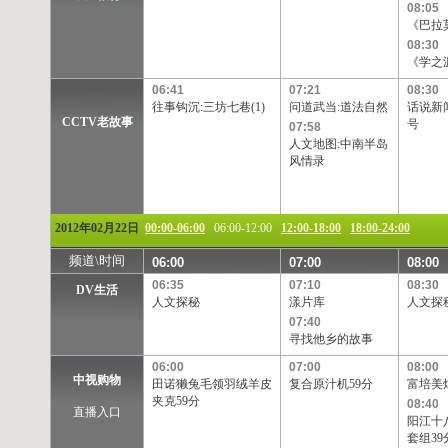
08:05
《巴拉
08:30
《学之
06:41
07:21
08:30
往事钩沉:三坊七巷(1)
问道武当:道法自然
话说新闻
CCTV老故事
号
07:58
人文地图:中南半岛
风情录
2012年02月22日
00:00-06:00
06:00-12:00
12:00-18:00
18:00-24:00
频道\时间
06:00
07:00
08:00
06:35
07:10
08:30
DV生活
人文探秘
漾片库
人文探
07:40
寻找他乡的故事
06:00
07:00
08:00
中视购物
田诺獭兔毛领羽绒羊皮
复合原汁机59分
富培美
夹克59分
08:40
直播入口
阳江十
套组39