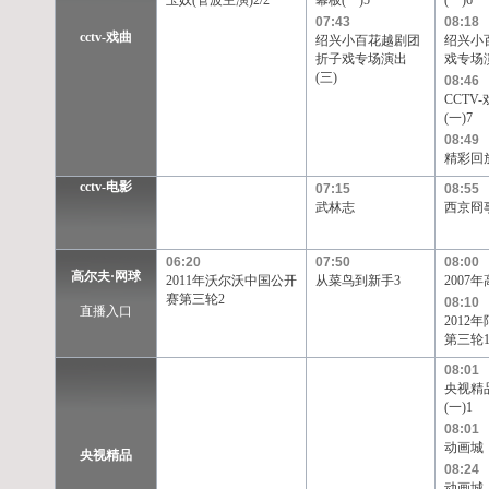
玉奴(管波主演)2/2
幕板(一)5
(一)6
07:43
08:18
cctv-戏曲
绍兴小百花越剧团
绍兴小
折子戏专场演出
戏专场演
(三)
08:46
CCTV
(一)7
08:49
精彩回
cctv-电影
07:15
08:55
武林志
西京冏
06:20
07:50
08:00
高尔夫·网球
2011年沃尔沃中国公开
从菜鸟到新手3
2007
赛第三轮2
08:10
直播入口
2012
第三轮
08:01
央视精
(一)1
08:01
动画城
央视精品
08:24
动画城