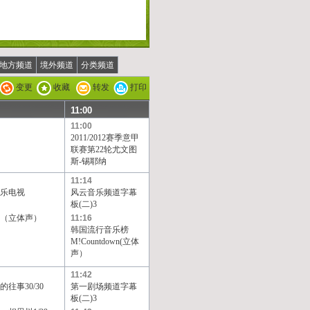
地方频道
境外频道
分类频道
变更
收藏
转发
打印
11:00
11:00
2011/2012赛季意甲
联赛第22轮尤文图
斯-锡耶纳
11:14
乐电视
风云音乐频道字幕
板(二)3
（立体声）
11:16
韩国流行音乐榜
M!Countdown(立体
声）
11:42
往事30/30
第一剧场频道字幕
板(二)3