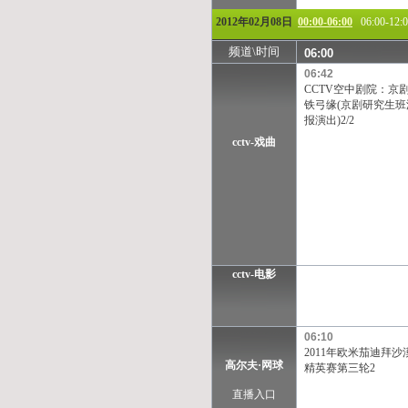
2012年02月08日
00:00-06:00
06:00-12:
频道\时间
06:00
06:42
CCTV空中剧院：京
铁弓缘(京剧研究生班
报演出)2/2
cctv-戏曲
cctv-电影
06:10
2011年欧米茄迪拜沙
高尔夫·网球
精英赛第三轮2
直播入口