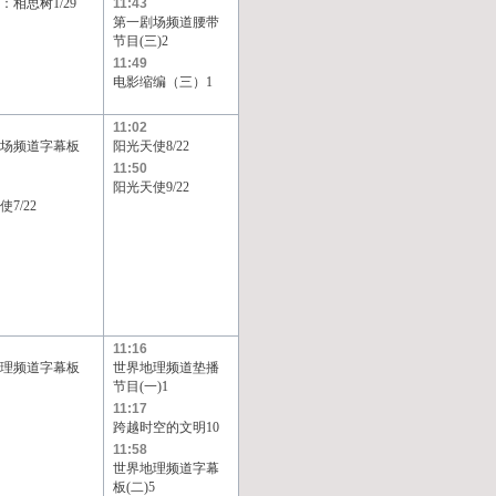
：相思树1/29
11:43
第一剧场频道腰带
节目(三)2
11:49
电影缩编（三）1
11:02
场频道字幕板
阳光天使8/22
11:50
阳光天使9/22
7/22
11:16
理频道字幕板
世界地理频道垫播
节目(一)1
11:17
跨越时空的文明10
11:58
世界地理频道字幕
板(二)5