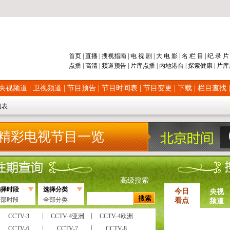
首页
|
直播
|
搜视指南
|
电 视 剧
|
大 电 影
|
名 栏 目
|
纪 录 
点播
|
高清
|
频道
预告
|
片库
点播
|
内地
港台
|
探索
健康
|
片库
央视频道
|
卫视频道
|
节目预告
|
节目时间表
|
节目变更
|
下载
|
栏目查找
间表
精彩电视节目一览
高级搜索
选择时段
选择分类
今日
央视
全部时段
全部分类
看点
频道
CCTV-3
CCTV-4亚洲
CCTV-4欧洲
CCTV-6
CCTV-7
CCTV-8