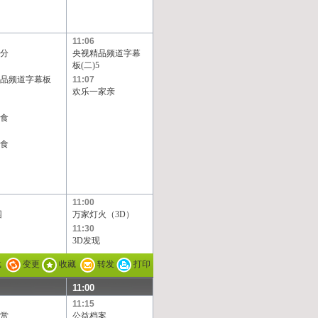
11:06
分
央视精品频道字幕
板(二)5
品频道字幕板
11:07
欢乐一家亲
食
食
11:00
园
万家灯火（3D）
11:30
3D发现
载
变更
收藏
转发
打印
11:00
11:15
赏
公益档案