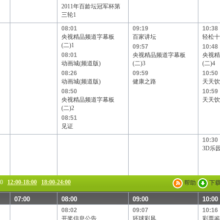
2011年百龄坛冠军杯第
三轮1
08:01
09:19
10:38
央视精品频道字幕板
百家讲坛
轻松十
(二)1
09:57
10:48
08:01
央视精品频道字幕板
央视精
动画城(频道版)
(二)3
(二)4
08:26
09:59
10:50
动画城(频道版)
健康之路
天天饮
08:50
10:59
央视精品频道字幕板
天天饮
(二)2
08:51
见证
10:30
3D乐
00
12:00-18:00
18:00-24:00
帮助
下
07:00
08:00
09:00
10:00
08:02
09:07
10:16
开奖信息公告
环球彩风
彩票鉴