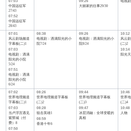
07:03
09:26
电视剧
Channel[V]
天映频道
阳光文化频道
中国远征军
大丽家的往事29/30
27/43
07:52
中国远征军
28/43
07:01
08:38
09:26
10:12
风云剧场频道
电视剧：洒满阳光的小
电视剧：洒满阳光的小
风云剧
字幕板(二)1
院7/24
院8/24
(二)2
07:03
10:14
电视剧：洒满
阳光天使
阳光的小院
5/24
07:51
电视剧：洒满
阳光的小院
6/24
07:02
08:26
09:44
10:46
世界地理频道
世界地理频道字幕板
世界地理频道字幕板
世界地
字幕板(二)1
(二)2
(二)3
(二)4
07:03
08:28
09:47
10:48
当卢浮宫遇见
狙击英雄1
冰层消融：全球变暖的
人物
紫禁城（付
真相
08:59
费）8
香港十年6
07:50