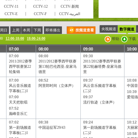
CCTV-11
CCTV-12
CCTV-新闻
CCTV-E
CCTV-F
CCTV-العربية
风云足球
风云音乐
第一剧场
电视指南
怀旧剧场
国防军事
央视频道
数字频道
周日
上周
本周
下周
即将播出
按频道查看
CCTV-戏曲
CCTV-电影
高尔夫·网球
00
12:00-18:00
18:00-24:00
帮助
下载
现代女性
英语辅导
游戏竞技
07:00
08:00
09:00
10:00
CCTV证券资讯
中学生频道
电视购物
07:00
08:00
09:30
高尔夫
CCTV-靓妆
CCTV-梨园
2011/2012赛季
2011/2012赛季西甲联赛
2011/2012赛季西甲联赛
CCTV-老年福
留学世界
青年学苑
西甲联赛第22
第13轮巴伦西亚-皇家马
第22轮赫塔费-皇家马德
轮集锦
德里
里
电视购物
教育一台
教育三台
BTV影视
07:00
北京卫视
08:52
广东卫视
09:37
10:08
风云音乐频道
阿里郎时间（立体声）
风云音乐频道字幕板
中国音
黑龙江卫视
湖北卫视
湖南卫视
字幕板(二)1
(二)2
10:39
辽宁卫视
山东卫视
山西卫视
07:00
09:37
爱现场
天天把歌唱
流行轨迹（立体声）
四川卫视
天津卫视
云南卫视
07:52
天津一台
天津二台
广西卫视
巅峰音乐汇
吉林卫视
旅游卫视
贵州卫视
07:02
08:38
09:24
10:12
宁夏卫视
新疆卫视
厦门卫视
第一剧场频道
中国远征军29/43
第一剧场频道字幕板
大丽家的
凤凰电影台
华娱卫视
星空卫视
字幕板(二)1
(二)2
10:58