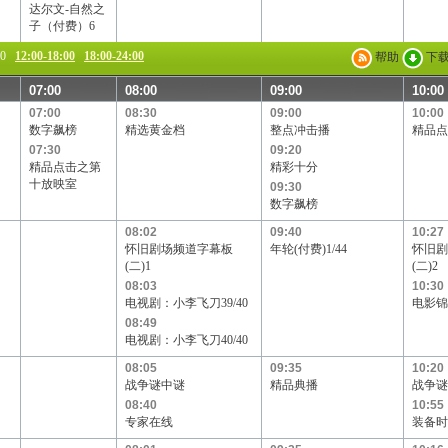
达尔文-自然之
子（付费）6
00
12:00-18:00
18:00-24:00
帮助
下
07:00
08:00
09:00
10:00
07:00
08:30
09:00
10:00
数字飙榜
精选黄金档
整点冲击播
精品点
07:30
09:20
精品点击之第
精彩十分
十放映室
09:30
数字飙榜
08:02
09:40
10:27
怀旧剧场频道字幕板
年轮(付费)1/44
怀旧剧
(二)1
(二)2
08:03
10:30
电视剧：小李飞刀39/40
电影锦
08:49
电视剧：小李飞刀40/40
08:05
09:35
10:20
战争谜中谜
精品典播
战争谜
08:40
10:55
专家在线
装备时