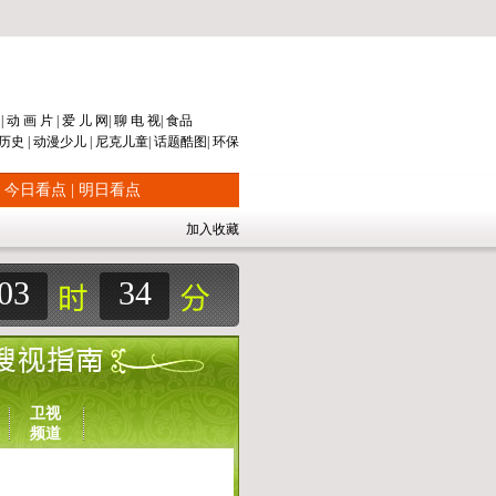
片
|
动 画 片
|
爱 儿 网
|
聊 电 视
|
食品
历史
|
动漫
少儿
|
尼克儿童
|
话题
酷图
|
环保
|
今日看点
|
明日看点
加入收藏
03
34
卫视
频道