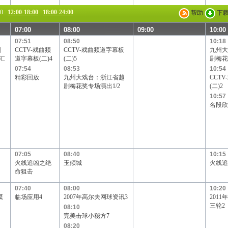
00
12:00-18:00
18:00-24:00
帮助
下
07:00
08:00
09:00
10:00
07:51
08:50
10:18
剧
CCTV-戏曲频
CCTV-戏曲频道字幕板
九州大
汇
道字幕板(二)4
(二)5
剧梅花
07:54
08:53
10:54
精彩回放
九州大戏台：浙江省越
CCT
剧梅花奖专场演出1/2
(二)2
10:57
名段欣
07:05
08:40
10:15
火线追凶之绝
玉倾城
火线追
命狙击
07:40
08:00
10:20
漠
临场应用4
2007年高尔夫网球资讯3
201
三轮2
08:10
完美击球小秘方7
08:20