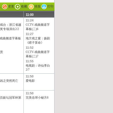
载
变更
收藏
转发
打印
11:00
11:24
戏台：浙江省越
CCTV-戏曲频道字
奖专场演出2/2
幕板(二)6
11:27
V-戏曲频道字幕板
地方戏之窗：扬剧
《瞎子算命》
11:52
赏
CCTV-戏曲频道字
幕板(二)7
11:55
电视剧：诗仙李白
2/7
11:50
凶之突然死亡
爱电影
11:50
1年百龄坛冠军杯第
完美击球小秘方8