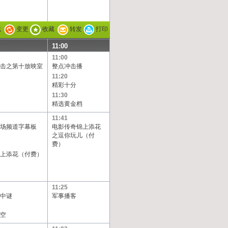
载
变更
收藏
转发
打印
11:00
11:00
击之第十放映室
整点冲击播
11:20
精彩十分
11:30
精选黄金档
11:41
场频道字幕板
电影传奇锦上添花
之逗你玩儿（付
费）
上添花（付费）
11:25
中谜
军事播客
空