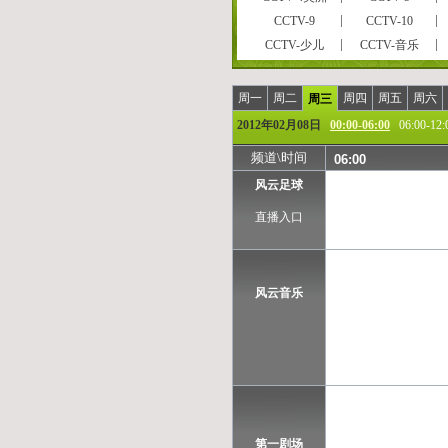
CCTV-9
CCTV-10
CCTV-少儿
CCTV-音乐
CCTVPусский
CCTV-高清
风云剧场
世界地理
周一
周二
周四
周五
周六
周三
女性时尚
CCTV-娱乐
2012年02月08日
00:00-06:00
06:00-12:
央视文化精品
先锋纪录
频道\时间
06:00
孕育指南
早期教育
风云足球
彩民在线
法律服务
CCTV-气象
CCTV-汽摩
直播入口
摄影频道
天元围棋
重庆卫视
福建东南卫视
河北卫视
河南卫视
风云音乐
江苏卫视
江西卫视
陕西卫视
上海卫视
浙江卫视
安徽卫视
甘肃卫视
内蒙古卫
西藏卫视
青海卫视
凤凰中文台
凤凰资讯台
第一剧场