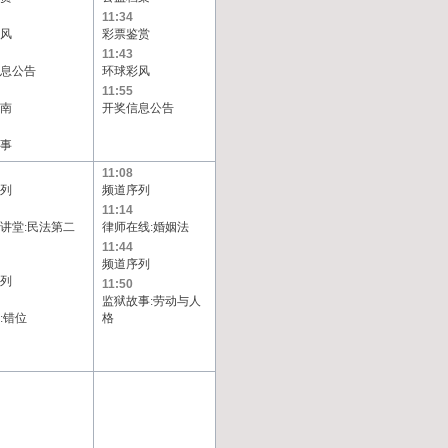
11:34
风
彩票鉴赏
11:43
息公告
环球彩风
11:55
南
开奖信息公告
事
11:08
列
频道序列
11:14
讲堂:民法第二
律师在线:婚姻法
11:44
频道序列
列
11:50
监狱故事:劳动与人
:错位
格