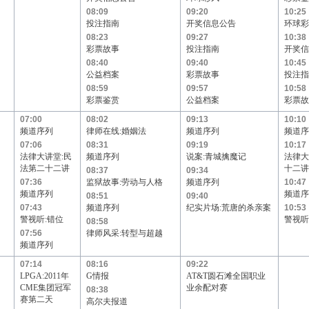
08:09
09:20
10:25
投注指南
开奖信息公告
环球彩
08:23
09:27
10:38
彩票故事
投注指南
开奖信
08:40
09:40
10:45
公益档案
彩票故事
投注指
08:59
09:57
10:58
彩票鉴赏
公益档案
彩票故
07:00
08:02
09:13
10:10
频道序列
律师在线:婚姻法
频道序列
频道序
07:06
08:31
09:19
10:17
法律大讲堂:民
频道序列
说案:青城擒魔记
法律大
法第二十二讲
十二讲
08:37
09:34
07:36
监狱故事:劳动与人格
频道序列
10:47
频道序列
频道序
08:51
09:40
07:43
频道序列
纪实片场:荒唐的杀亲案
10:53
警视听:错位
警视听
08:58
07:56
律师风采:转型与超越
频道序列
07:14
08:16
09:22
LPGA:2011年
G情报
AT&T圆石滩全国职业
CME集团冠军
业余配对赛
08:38
赛第二天
高尔夫报道